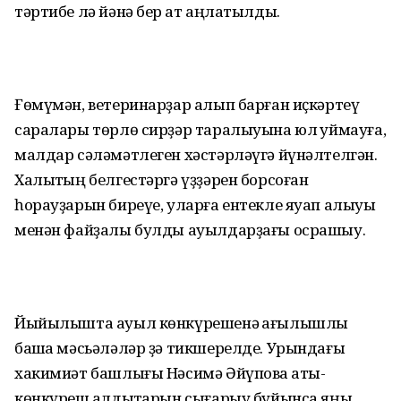
тәртибе лә йәнә бер ҡат аңлатылды.
Ғөмүмән, ветеринарҙар алып барған иҫкәртеү
саралары төрлө сирҙәр таралыуына юл ҡуймауға,
малдар сәләмәтлеген хәстәрләүгә йүнәлтелгән.
Халыҡтың белгестәргә үҙҙәрен борсоған
һорауҙарын биреүе, уларға ентекле яуап алыуы
менән файҙалы булды ауылдарҙағы осрашыу.
Йыйылышта ауыл көнкүрешенә ҡағылышлы
башҡа мәсьәләләр ҙә тикшерелде. Урындағы
хакимиәт башлығы Нәсимә Әйүпова ҡаты-
көнкүреш ҡалдыҡтарын сығарыу буйынса яңы