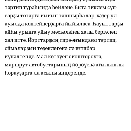
тәртип тураһында һөйләне. Быға тиклем сүп-
сарҙы тоҡтарға йыйып тапшырһалар, хәҙер ул
ауылда контейнерҙарға йыйыласаҡ. Һауыттарҙы
ҡайһы урынға ҡуйыу мәсьәләһен халыҡ бергәләп
хәл итте. Йорттарҙың тирә-яғындағы тәртип,
ҡоймаларҙың төҙөклөгөнә лә иғтибар
йүнәлтелде. Мал көтөүен ойоштороуға,
маршрут автобустарының йөрөүенә ҡағылышлы
һорауҙарға ла асыҡлыҡ индерелде.