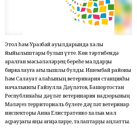
Этҡол һәм Уразбай ауылдарында халыҡ
йыйылыштары булып үтте. Көн тәртибендә
ҡаралған мәсьәләләрҙең береһе малдарҙы
биркалауға ҡағылышлы булды. Ишембай районы
һәм Салауат ҡалаһының ветеринария станцияһы
начальнигы Ғайзулла Дәүләтов, Башҡортостан
Республикаһы дәүләт ветеринария надзорының
Мәләүез территориаль бүлеге дәүләт ветеринар
инспекторы Анна Елистратенко халыҡҡа мал
аҫрауҙағы яңы ҡағиҙәләрҙе, талаптарҙы аңлатты.