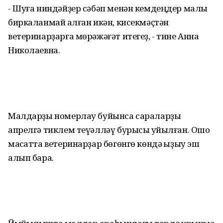
- Шуға ниндәйҙер сәбәп менән кемдеңдер малы
биркаланмай ҡалған икән, кисекмәҫтән
ветеринарҙарға мөрәжәғәт итегеҙ, - тине Анна
Николаевна.
Малдарҙы номерлау буйынса сараларҙы
апрелгә тиклем теүәлләү бурысы ҡуйылған. Ошо
маҡсатта ветеринарҙар бөгөнгө көндә ҡыҙыу эш
алып бара.