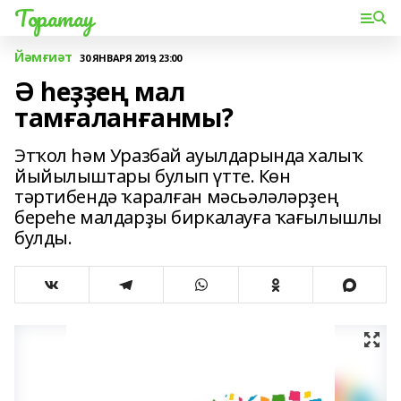
Торатау
Йәмғиәт
30 ЯНВАРЯ 2019, 23:00
Ә һеҙҙең мал
тамғаланғанмы?
Этҡол һәм Уразбай ауылдарында халыҡ
йыйылыштары булып үтте. Көн
тәртибендә ҡаралған мәсьәләләрҙең
береһе малдарҙы биркалауға ҡағылышлы
булды.