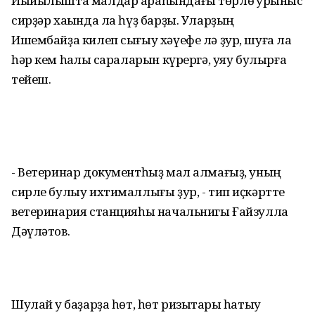
Йыйылышта малдар араһындағы төрлө ҡурҡыныс
сирҙәр хаҡында ла һүҙ барҙы. Уларҙың
Ишембайҙа килеп сығыу хәүефе лә ҙур, шуға ла
һәр кем һаҡлыҡ сараларын күрергә, уяу булырға
тейеш.
- Ветеринар документһыҙ мал алмағыҙ, уның
сирле булыу ихтималлығы ҙур, - тип иҫкәртте
ветеринария станцияһы начальнигы Ғайзулла
Дәүләтов.
Шулай уҡ баҙарҙа һөт, һөт ризыҡтары һатыу