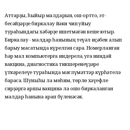
Аттарҙы, һыйыр малдарын, ҡош-ҡортто, эт-
бесәйҙәрҙе биркалау йәки чип ҡуйыу
тураһындағы хәбәрҙе ишетмәгән кеше юҡтыр.
Биркалау - малдар һанының теүәл иҫәбен алып
барыу маҡсатында күрелгән сара. Номерланған
һәр мал компьютерға индерелә, уға ниндәй
вакцина, диагностика тикшеренеүҙәре
үткәрелеүе тураһында мәғлүмәттәр күрһәтелә
барасаҡ. Шуныһы ла мөһим, төрлө хәүефле
сирҙәргә ҡаршы вакцина ла ошо биркаланған
малдар һанына ҡарап бүленәсәк.