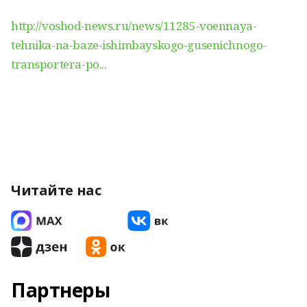
http://voshod-news.ru/news/11285-voennaya-
tehnika-na-baze-ishimbayskogo-gusenichnogo-
transportera-po...
Читайте нас
Партнеры