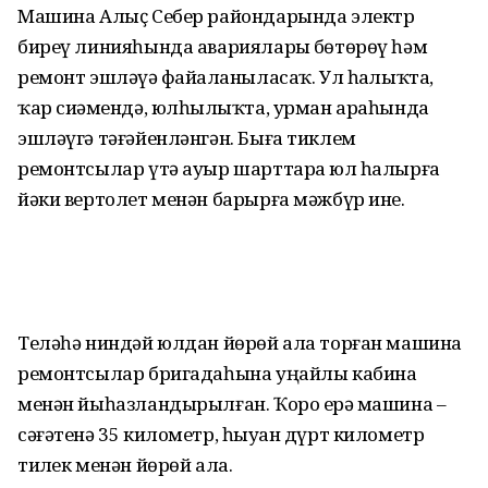
Машина Алыҫ Себер райондарында электр
биреү линияһында аварияларҙы бөтөрөү һәм
ремонт эшләүҙә файҙаланыласаҡ. Ул һаҙлыҡта,
ҡар сиҙәмендә, юлһыҙлыҡта, урман араһында
эшләүгә тәғәйенләнгән. Быға тиклем
ремонтсылар үтә ауыр шарттарҙа юл һалырға
йәки вертолет менән барырға мәжбүр ине.
Теләһә ниндәй юлдан йөрөй ала торған машина
ремонтсылар бригадаһына уңайлы кабина
менән йыһазландырылған. Ҡоро ерҙә машина –
сәғәтенә 35 километр, һыуҙан дүрт километр
тиҙлек менән йөрөй ала.