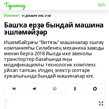
Торатау
Йәмғиәт
31 ДЕКАБРЯ 2018, 21:00
Башҡа ерҙә бындай машина
эшләмәйҙәр
Ишембайҙағы “Витязь” машиналар эшләү
компанияһы Силәбенең механика заводы
менән бергә 2018 йылда ике звенолы
транспортер базаһында яңы
модификациялы технологик комплекс
уйлап тапҡан. Илдең электр селтәре
хужалығында бындай машиналар юҡ.