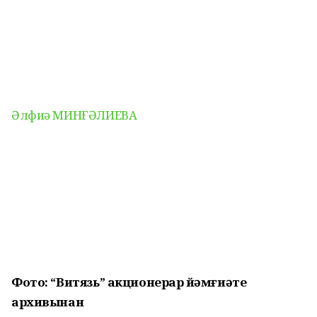
Әлфиә МИНҒӘЛИЕВА
Фото: “Витязь” акционерҙар йәмғиәте
архивынан