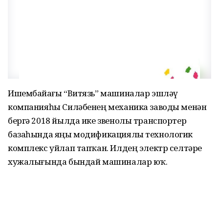
Ишембайҙағы “Витязь” машиналар эшләү
компанияһы Силәбенең механика заводы менән
бергә 2018 йылда ике звенолы транспортер
базаһында яңы модификациялы технологик
комплекс уйлап тапҡан. Илдең электр селтәре
хужалығында бындай машиналар юҡ.