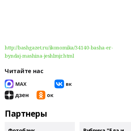
http://bashgazet.ru/ikonomika/34140-basha-er-
byndaj-mashina-jeshlmjr.html
Читайте нас
Партнеры
Фотобанк
Рубрика "Еда и