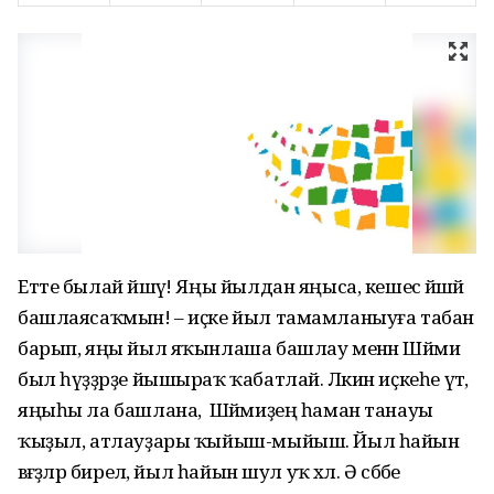
Етте былай йәшәү! Яңы йылдан яңыса, кешесә йәшәй
башлаясаҡмын! – иҫке йыл тамамланыуға табан
барып, яңы йыл яҡынлаша башлау менән Шәйми
был һүҙҙәрҙе йышыраҡ ҡабатлай. Ләкин иҫкеһе үтә,
яңыһы ла башлана, ә Шәймиҙең һаман танауы
ҡыҙыл, атлауҙары ҡыйыш-мыйыш. Йыл һайын
вәғәҙәләр бирелә, йыл һайын шул уҡ хәл. Ә сәбәбе