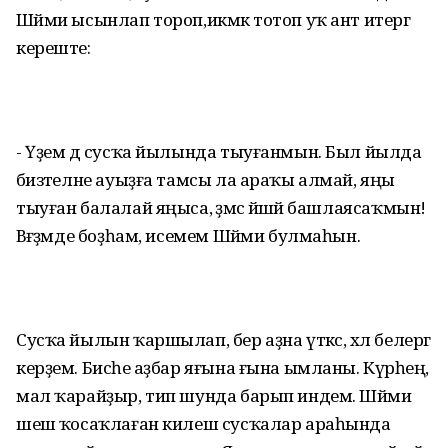
Шәйми ысынлап тороп,икмәк тотоп уҡ ант итергә
кереште:
- Үҙем дә сусҡа йылында тыуғанмын. Был йылда
әбизәтелне ауыҙға тамсы ла араҡы алмай, яңы
тыуған балалай яңыса, әҙәмсә йәшәй башлаясаҡмын!
Вәғәҙәмде боҙһам, исемем Шәйми булмаһын.
Сусҡа йылын ҡаршылап, бер аҙна үткәс, хәл белергә
керҙем. Бисәһе аҙбар яғына ғына ымланы. Күрәһең,
мал ҡарайҙыр, тип шунда барып индем. Шәйми
шешә ҡосаҡлаған килеш сусҡалар араһында