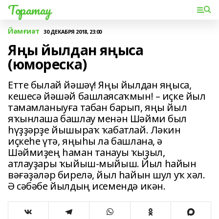
Торатау
Йәмғиәт
30 ДЕКАБРЯ 2018, 23:00
Яңы йылдан яңыса
(юмореска)
Етте былай йәшәү! Яңы йылдан яңыса,
кешесә йәшәй башлаясаҡмын! – иҫке йыл
тамамланыуға табан барып, яңы йыл
яҡынлаша башлау менән Шәйми был
һүҙҙәрҙе йышыраҡ ҡабатлай. Ләкин
иҫкеһе үтә, яңыһы ла башлана, ә
Шәймиҙең һаман танауы ҡыҙыл,
атлауҙары ҡыйыш-мыйыш. Йыл һайын
вәғәҙәләр бирелә, йыл һайын шул уҡ хәл.
Ә сәбәбе йылдың исемендә икән.