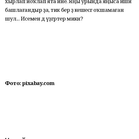
хырлап йоҡлап ята ине. Яңы урында яңыса йәшәй
башлағандыр ҙа, тик бер ҙә кешесәгә оҡшамаған
шул... Исемен дә үҙгәртер микән?
Фото: pixabay.com