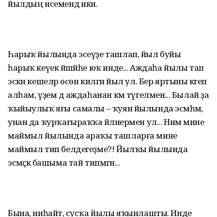
йылдың исемендә икән.
Һарыҡ йылында эсеүҙе ташлап, йыл буйы
һарыҡ кеүек йәшәйһе юҡ инде... Аждаһа йылы тап
эскән кешеләр өсөн килгән йыл ул. Бер яртыны кәгеп
алһам, үҙем дә аждаһанан кәм түгелмен... Былай ҙа
ҡыйыулыҡ яғы самалы – ҡуян йылында эсмәһәм,
унан да ҡурҡағыраҡҡа әйләнермен ул... Нимә мине
маймыл йылында араҡы ташларға мине
маймыл тип белдегеҙме?! Йылҡы йылында
эсмәҫкә башыма тай типмәгән...
Бына, ниһайәт, сусҡа йылы яҡынлашты. Инде