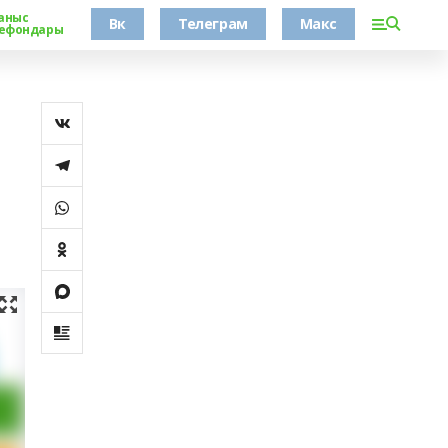
аныс
Вк
Телеграм
Макс
ефондары
н