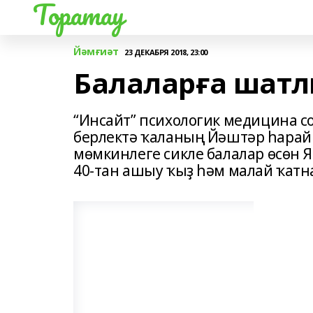
Торатау
Йәмғиәт
23 ДЕКАБРЯ 2018, 23:00
Балаларға шат
“Инсайт” психологик медицина с
берлектә ҡаланың Йәштәр һарай
мөмкинлеге сикле балалар өсөн 
40-тан ашыу ҡыҙ һәм малай ҡат