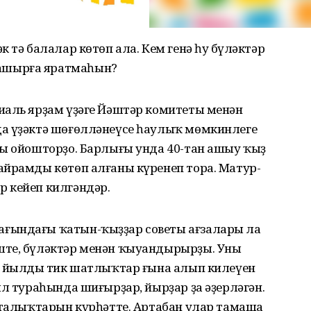
 тә балалар көтөп ала. Кем генә һуң бүләктәр
ашырға яратмаһын?
иаль ярҙам үҙәге Йәштәр комитеты менән
да үҙәктә шөғөлләнеүсе һаулыҡ мөмкинлеге
мы ойошторҙо. Барлығы унда 40-тан ашыу ҡыҙ
айрамды көтөп алғаны күренеп тора. Матур-
 кейеп килгәндәр.
ғындағы ҡатын-ҡыҙҙар советы ағзалары ла
те, бүләктәр менән ҡыуандырырҙы. Уның
ы йылдың тик шатлыҡтар ғына алып килеүен
ыл тураһында шиғырҙар, йырҙар ҙа әҙерләгән.
оҫталыҡтарын күрһәтте. Артабан улар тамаша