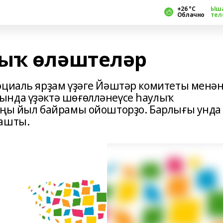
+26 °С
Ыш
Облачно
тел
лыҡ өләштеләр
оциаль ярҙам үҙәге Йәштәр комитеты менә
ында үҙәктә шөғөлләнеүсе һаулыҡ
Яңы йыл байрамы ойошторҙо. Барлығы унда
нашты.