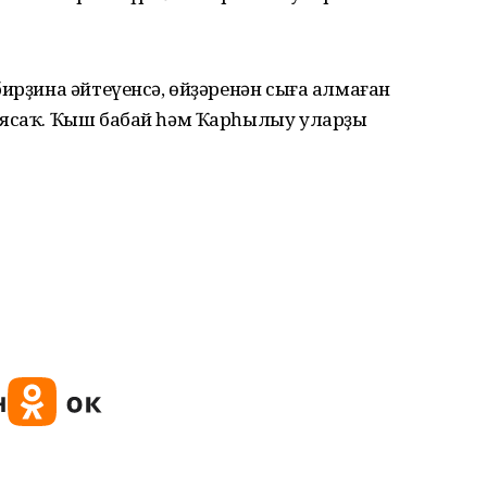
бирҙина әйтеүенсә, өйҙәренән сыға алмаған
аясаҡ. Ҡыш бабай һәм Ҡарһылыу уларҙы