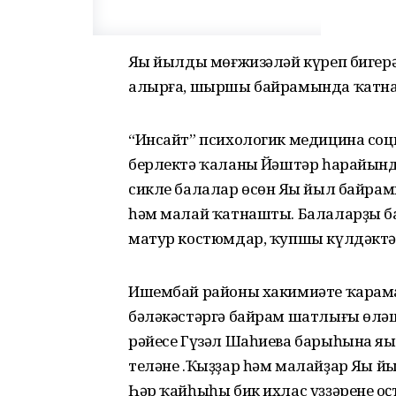
Яңы йылды мөғжизәләй күреп бигерәк
алырға, шыршы байрамында ҡатн
“Инсайт” психологик медицина соц
берлектә ҡаланың Йәштәр һарайын
сикле балалар өсөн Яңы йыл байра
һәм малай ҡатнашты. Балаларҙың б
матур костюмдар, ҡупшы күлдәктәр
Ишембай районы хакимиәте ҡарама
бәләкәстәргә байрам шатлығы өләш
рәйесе Гүзәл Шаһиева барыһына яң
теләне .Ҡыҙҙар һәм малайҙар Яңы й
Һәр ҡайһыһы бик ихлас үҙҙәренең 