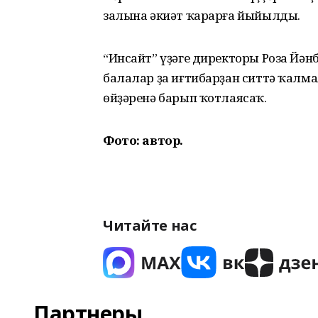
залына әкиәт ҡарарға йыйылды.
“Инсайт” үҙәге директоры Роза Йән
балалар ҙа иғтибарҙан ситтә ҡалм
өйҙәренә барып ҡотлаясаҡ.
Фото: автор.
Читайте нас
Партнеры