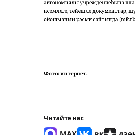
автономиялы учреждениеһына шылт
исемлеге, тейешле документтар, ш
ойошманың рәсми сайтында (mfcrb.r
Фото: интернет.
Читайте нас