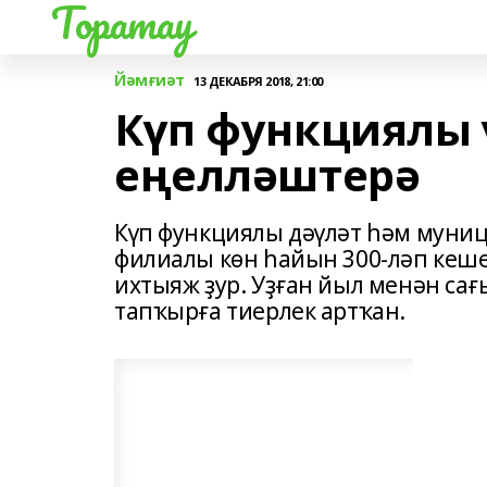
Торатау
Йәмғиәт
13 ДЕКАБРЯ 2018, 21:00
Күп функциялы 
еңелләштерә
Күп функциялы дәүләт һәм муни
филиалы көн һайын 300-ләп кешен
ихтыяж ҙур. Уҙған йыл менән са
тапҡырға тиерлек артҡан.