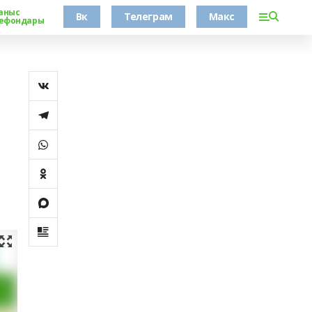
аныс
Вк
Телеграм
Макс
ефондары