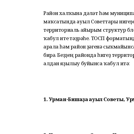
Район халҡына дәүләт һәм муницип
маҡсатында ауыл Советтары нигеҙе
территориаль айырым структур бүл
ҡабул итеү тәҙрәһе. ТОСП форматын
арала һәм район үҙәгенә сыҡмайын
бирә. Беҙҙең районда һигеҙ террит
алдан яҙылыу буйынса ҡабул итә:
1. Урман-Бишҡаҙаҡ ауыл Советы, Ур