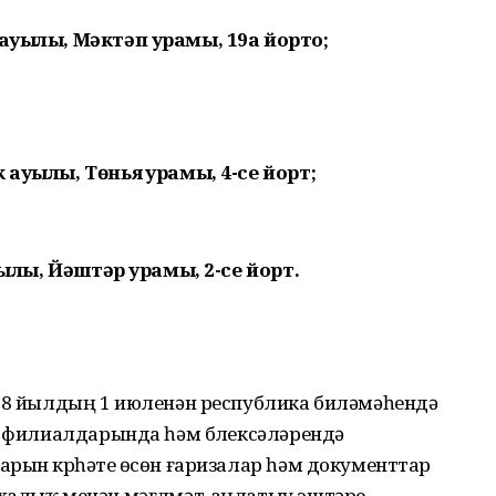
 ауылы, Мәктәп урамы, 19а йорто;
 ауылы, Төньяҡ урамы, 4-се йорт;
ауылы, Йәштәр урамы, 2-се йорт.
018 йылдың 1 июленән республика биләмәһендә
р филиалдарында һәм бүлексәләрендә
рын күрһәтеү өсөн ғаризалар һәм документтар
халыҡ менән мәғлүмәт-аңлатыу эштәре