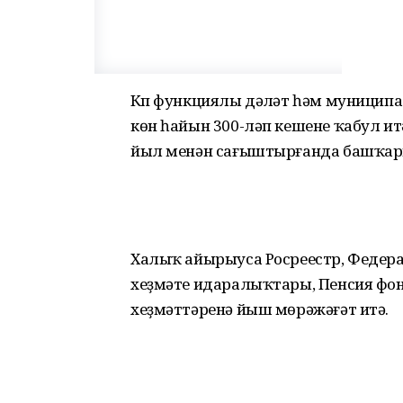
Күп функциялы дәүләт һәм муниципа
көн һайын 300-ләп кешене ҡабул итә
йыл менән сағыштырғанда башҡарыл
Халыҡ айырыуса Росреестр, Федера
хеҙмәте идаралыҡтары, Пенсия фонд
хеҙмәттәренә йыш мөрәжәғәт итә.