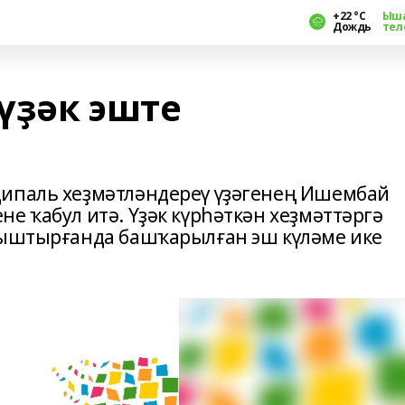
+22 °С
Ыш
Дождь
тел
үҙәк эште
ципаль хеҙмәтләндереү үҙәгенең Ишембай
е ҡабул итә. Үҙәк күрһәткән хеҙмәттәргә
ғыштырғанда башҡарылған эш күләме ике