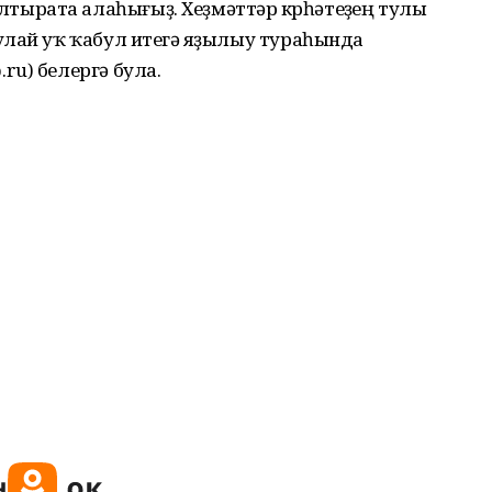
ырата алаһығыҙ. Хеҙмәттәр күрһәтеүҙең тулы
улай уҡ ҡабул итеүгә яҙылыу тураһында
u) белергә була.