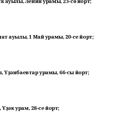
к ауылы, Ленин урамы, 23-сө йорт;
ат ауылы, 1 Май урамы, 20-се йорт;
, Үҙәнбаевтар урамы, 66-сы йорт;
 Үҙәк урам, 28-се йорт;