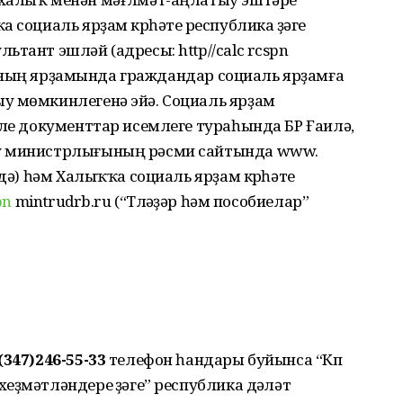
 социаль ярҙам күрһәтеү республика үҙәге
тант эшләй (адресы: http//calc rcspn
). Уның ярҙамында граждандар социаль ярҙамға
у мөмкинлегенә эйә. Cоциаль ярҙам
шле документтар исемлеге тураһында БР Ғаилә,
ау министрлығының рәсми сайтында www.
дә) һәм Халыҡҡа социаль ярҙам күрһәтеү
pn
mintrudrb.ru (“Түләүҙәр һәм пособиелар”
(347)246-55-33
телефон һандары буйынса “Күп
ҙмәтләндереү үҙәге” республика дәүләт