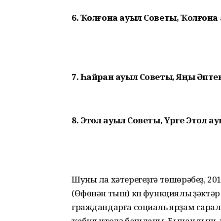
6. Ҡолғона ауыл Советы, Ҡолғона
7. Һайран ауыл Советы, Яңы Әптек
8. Этҡол ауыл Советы, Үрге Этҡол 
Шуны ла хәтерегеҙгә төшөрәбеҙ, 2
(Өфөнән тыш) күп функциялы үҙәктә
граждандарға социаль ярҙам сарала
ҡабул ителә башланы. Бынан тыш, 