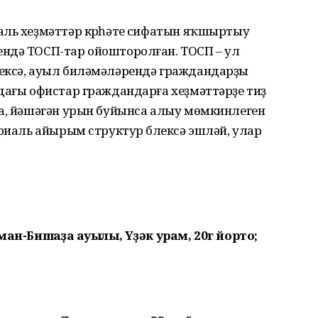
аль хеҙмәттәр күрһәтеү сифатын яҡшыртыу
ндә ТОСП-тар ойошторолған. ТОСП – ул
ексә, ауыл биләмәләрендә граждандарҙы
дағы офистар граждандарға хеҙмәттәрҙе тиҙ
са, йәшәгән урын буйынса алыу мөмкинлеген
ориаль айырым структур бүлексә эшләй, улар
ман-Бишҡаҙаҡ ауылы, Үҙәк урам,
20г йорто;