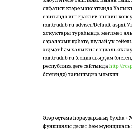
сифатын күтәреү маҡсатында Халыҡҡа
сайтында интерактив онлайн-консуль
mintrudrb.ru adviser/Default. aspx
хоҡуҡтары тураһында мәғлүмәт алы
сараларын күрһәтеү, шулай уҡ тейе
хеҙмәт һәм халыҡты социаль яҡл
mintrudrb.ru (социаль ярҙам бүлеген
республика үҙәге сайтында
http://rcs
бүлегендә) танышырға мөмкин.
Әгәр өҫтәмә һорауҙарығыҙ булһа
+7
функциялы дәүләт һәм муниципаль хе