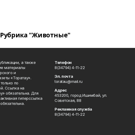
Рубрика "Животные"
публикации, а также
Телефон
кие материалы
8(34794) 4-11-22
рского и
Эл. почта
азеты «Торатау».
toratau@mail.ru
только по
й. Ссылка на
Адрес
у» обязательна. Для
453200, город Ишимбай, ул.
 активная гиперссылка
Советская, 88
 обязательна.
Рекламная служба
8(34794) 4-11-22