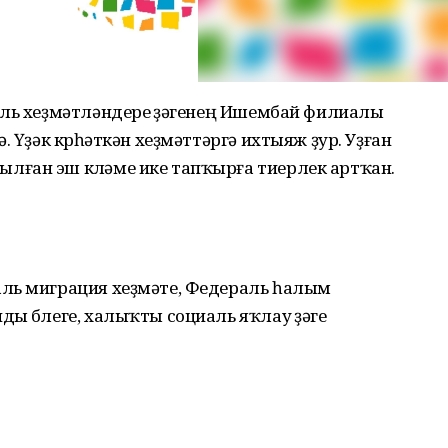
ль хеҙмәтләндереү үҙәгенең Ишембай филиалы
. Үҙәк күрһәткән хеҙмәттәргә ихтыяж ҙур. Уҙған
ған эш күләме ике тапҡырға тиерлек артҡан.
ль миграция хеҙмәте, Федераль һалым
ы бүлеге, халыҡты социаль яҡлау үҙәге