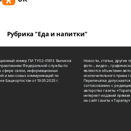
Рубрика "Еда и напитки"
ционный номер ПИ ТУ02-01813. Выписка
Новости, статьи, другие 
Управлением Федеральной службы по
фото-, видео-, графичес
в сфере связи, информационных
являются объектами авто
ий и массовых коммуникаций по
исключительного права г
ке Башкортостан от 19.05.2025 г.
Перепечатка допускается 
согласованию с редакцие
авторство газеты «Тората
интернет-изданий прямая
на сайт газеты «Торатау»