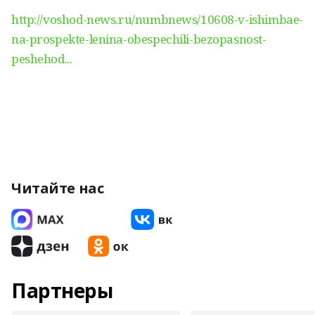
http://voshod-news.ru/numbnews/10608-v-ishimbae-
na-prospekte-lenina-obespechili-bezopasnost-
peshehod...
Читайте нас
Партнеры