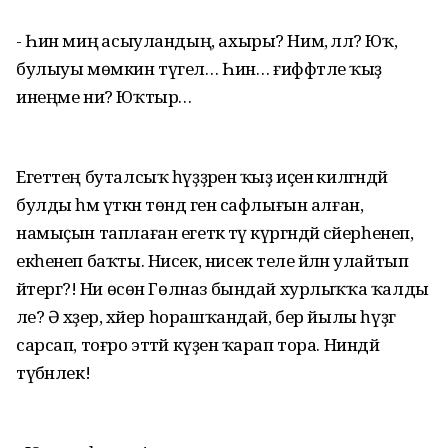
- Һин миңә асыуландың, ахыры? Нимә, әллә? Юҡ,
булыуы мөмкин түгел… Һин… ғиффәтле ҡыҙ
инеңме ни? Юҡтыр…
Егеттең буталсыҡ һүҙҙәренә ҡыҙ иҫенә килгәндәй
булды һәм үткән төндә генә сафлығын алған,
намыҫын таплаған егеткә тәү күргәндәй сәйерһенеп,
екһенеп баҡты. Нисек, нисек теле әйләнә улайтып
әйтергә?! Ни өсөн Гөлназ бындай хурлыҡҡа ҡалды
әле? Ә хәҙер, хәйер һорашҡандай, бер йылы һүҙгә
сарсап, тоғро эттәй күҙенә ҡарап тора. Ниндәй
түбәнлек!