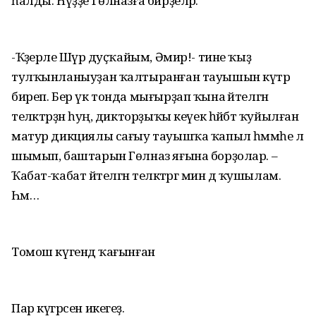
һалды. Һүҙҙе Гөлназға бирҙеләр.
-Ҡәҙерле Шәүрә дуҫҡайым, Әмир!- тине ҡыҙ
тулҡынланыуҙан ҡалтыранған тауышын күтәрә
биреп. Бер үк тонда мығырҙап ҡына әйтелгән
теләктәрҙән һуң, дикторҙыҡы кеүек һәйбәт ҡуйылған
матур дикциялы сағыу тауышҡа ҡапыл һәммәһе лә
шымып, баштарын Гөлназ яғына борҙолар. –
Ҡабат-ҡабат әйтелгән теләктәргә мин дә ҡушылам.
Һәм…
Томош күгендә ҡағынған
Пар күгәрсен икегеҙ.