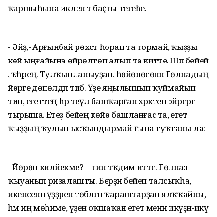
ҡаршыһына иклеп тә баҫты тегеһе.
- Әйҙә,- Арғынбай рөхсәт һорап та тормай, ҡыҙҙы
көй ыңғайына өйрөлтөп алып та китте. Шәп бейей
, ҡәһәрең. Тулҡынланыуҙан, һөйөнөсөнән Гөлнадың
йөрәге дөпөлдәп тибә. Үҙе яңылышып ҡуймайып
тип, егеттең һәр теүәл башҡарған хәрәкәтенә эйәрергә
тырыша. Етеҙ бейең көйө башланғас та, егет
ҡыҙҙың ҡулын ысҡындырмай ғына туҡтаны ла:
- Йөрөп киләйекме? – тип тәҡдим итте. Гөлназ
ҡыуанып ризалашты. Берҙән бейеп талсыҡһа,
икенсенән үҙҙәренә төбәлгән ҡараштарҙан ялҡҡайны,
һәм иң мөһиме, үҙенә оҡшаҡан егет менән икәүҙән-икәү