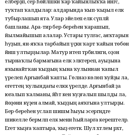
елберҙәп, сер һөйләшкән ҡар ҡайынлыҡҡа ингәс,
туҡтап ҡалдылар: алдарында ҡып-ҡыҙыл еләк
тубырлашып ята. Улар эйелеп еләк сүпләй
башланы. Ара-тирә бер-береһенә ҡарашып,
йылмайышып алалар. Устары тулғас, аяҡтарын
һуҙып, ян-яҡҡа тарбайып үҫкән ҡарт ҡайын төбөнә
йәнәш ултырҙылар. Матур итеп тәрбиләнгән, оҙон
тырнаҡлы бармағына еләк эләктереп, ауыҙына
яҡынайтҡан ҡыҙҙың ҡына ҡулыннан ҡапыл
үрелеп Арғынбай ҡапты. Гөлназ көлөп ҡуйҙы ла,
егеттең ҡулындағы еләккә үрелде. Арғынбай ҙа
юғалып ҡалманы, йәһәт кенә ҡуҙғалып шылды ла,
йөҙөнән күҙен алмай, ҡыҙҙың аяҡғына ултырҙы.
Бер-береһенә услап шишмә һыуы эсергәндәге
шикелле берәмләп еләк менән һыйларға керештеләр.
Егет ҡыҙға ҡаптыра, ҡыҙ егеткә. Шул хәтлем рәхәт,