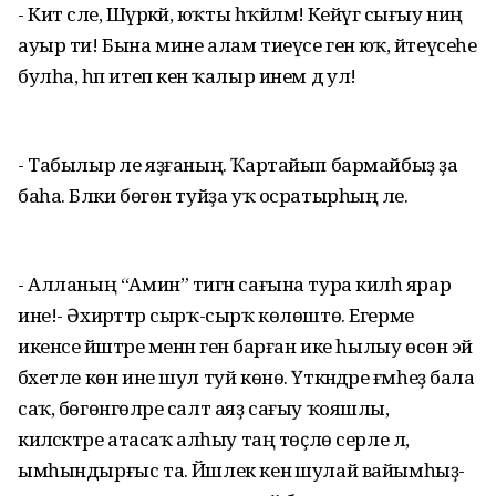
- Кит сәле, Шәүрәкәй, юҡты һҡйләмә! Кейәүгә сығыу ниңә
ауыр ти! Бына мине алам тиеүсе генә юҡ, әйтеүсеһе
булһа, һәп итеп кенә ҡалыр инем дә ул!
- Табылыр әле яҙғаның. Ҡартайып бармайбыҙ ҙа
баһа. Бәлки бөгөн туйҙа уҡ осратырһың әле.
- Алланың “Амин” тигән сағына тура килһә ярар
ине!- Әхирәттәр сырҡ-сырҡ көлөштө. Егерме
икенсе йәштәре менән генә барған ике һылыу өсөн эй
бәхетле көн ине шул туй көнө. Үткәндәре ғәмһеҙ бала
саҡ, бөгөнгөләре салт аяҙ сағыу ҡояшлы,
киләсәктәре атасаҡ алһыу таң төҫлө серле лә,
ымһындырғыс та. Йәшлек кенә шулай вайымһыҙ-