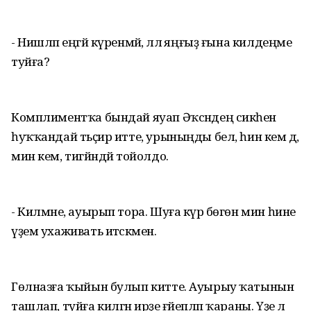
- Нишләп еңгәй күренмәй, әллә яңғыҙ ғына килдеңме
туйға?
Комплиментҡа бындай яуап Әҡсәндең сикәһенә
һуҡҡандай тәьҫир итте, урыныңды бел, һин кем дә,
мин кем, тигәйндәй тойолдо.
- Килмәне, ауырып тора. Шуға күрә бөгөн мин һине
үҙем ухаживать итәсәкмен.
Гөлназға ҡыйын булып китте. Ауырыу ҡатынын
ташлап, туйға килгән ирҙе ғәйепләп ҡараны. Үҙе лә