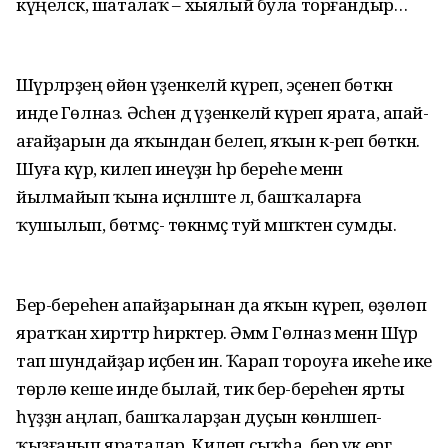
күңелсәк, шаталаҡ – хыялый була торғандыр…
Шәүрәләрҙең өйөн үҙенкеләй күреп, эҫенеп бөткән
инде Гөлназ. Әсәһен дә үҙенкеләй күреп ярата, апай-
ағайҙарын да яҡындан белеп, яҡын к-реп бөткән.
Шуға күрә, килеп инеүҙән һәр береһе менән
йылмайып ҡына иҫәнләште лә, башҡаларға
ҡушылып, бөтмәҫ- төкәнмәҫ туй мәшәҡәтенә сумды.
Бер-береһен апайҙарынан да яҡын күреп, өҙөлөп
яратҡан әхирәттәр һирәктер. Әммә Гөлназ менән Шәүрә
тап шундайҙар иҫәбенә инә. Ҡарап тороуға икеһе ике
төрлө кеше инде былай, тик бер-береһен ярты
һүҙҙән аңлап, башҡаларҙан дуҫын көнләшеп-
ҡыҙғанып яраталар. Килеп сыҡһа, бер үк ергә