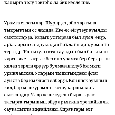
ҡалырға теләү тойғоһо ла бик көслө ине.
Урамға сыҡтылар. Шәүрәләрҙең өйө тар ғына
тыҡрыҡтың ос яғында. Ике-өс өй үтеүгә ауылды
сыҡтылар ҙа. Ҡыҙыҡ ултырған был ауыл: өйҙәр,
арҡаларын ел-дауылдан һаҡлағандай, урманға
терәгәндәр. Ҡалҡыулыҡтан аулдың был бик яҡшы
күренә: ике тыҡрыҡ бер оло урамға бер-бер артлы
килеп терәлгән ерҙә ҙур булмаған клуб һәм мәктәп
урынлашҡан. Уларҙың ҡыйығындағы флаг
ауылға бер йәм биреп елберҙәй. Көн кискә ауышып
килә, бар кеше урамда - көтөү ҡаршыларға
сыҡҡандар. Улар кеше күҙенән йырағыраҡ
ҡасырға тырышып, өйҙәр аръяғына эре ҡайынлы
сауҡалыҡҡа ыңғайланы. Япраҡтары елгә