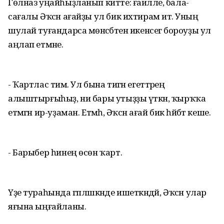
Гөлназ уңайһыҙланып китте: ғаиләле, бала-
сағалы Әҡсән ағайҙы ул бик ихтирам итә. Уның
шулай туғандарса мөнәсәбәтен икенсегә бороуҙы ул
аңлап етмәне.
- Ҡартлас тимә. Ул бына тигән егеттәреңә
алыштырғыһыҙ, ни бары утыҙҙы үткән, ҡырҡҡа
етмәгән ир-уҙаман. Етмәһә, Әҡсән ағай бик һәйбәт кеше.
- Барыбер һинең өсөн ҡарт.
Үҙе тураһында гәпләшкәнде ишеткәндәй, Әҡсән улар
яғына ыңғайланы.