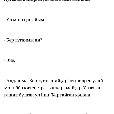
- Ул минең ағайым.
- Бер туғанмы ни?
- Эйе.
- Алдашма. Бер туған ағайҙар һеңлеләренә улай
мөҡиббән китеп, яратып ҡарамайҙар. Үлә яҙып
ғашиҡ булған ул һиңә. Ҡартайған көнөндә.