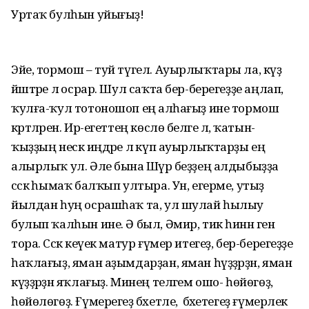
Уртаҡ булһын уйығыҙ!
Эйе, тормош – туй түгел. Ауырлыҡтары ла, күҙ
йәштәре лә осрар. Шул саҡта бер-берегеҙҙе аңлап,
ҡулға-ҡул тотоношоп еңә алһағыҙ ине тормош
кәртәләрен. Ир-егеттең көслө беләге лә, ҡатын-
ҡыҙҙың нескә иңдәре лә күп ауырлыҡтарҙы еңә
алырлыҡ ул. Әле бына Шәүрә беҙҙең алдыбыҙҙа
сәскә һымаҡ балҡып ултыра. Ун, егерме, утыҙ
йылдан һуң осрашһаҡ та, ул шулай һылыу
булып ҡалһын ине. Ә был, Әмир, тик һинән генә
тора. Сәскә кеүек матур ғүмер итегеҙ, бер-берегеҙҙе
һаҡлағыҙ, яман аҙымдарҙан, яман һүҙҙәрҙән, яман
күҙҙәрҙән яҡлағыҙ. Минең теләгем ошо- һөйөгөҙ,
һөйөлөгөҙ. Ғүмерегеҙ бәхетле, ә бәхетегеҙ ғүмерлек