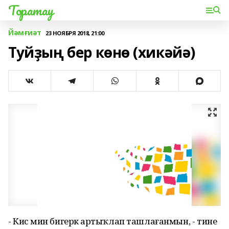
Торатау
Йәмғиәт
23 НОЯБРЯ 2018, 21:00
Туйҙың бер көнө (хикәйә)
- Кисә мин бигерәк артыҡлап ташлағанмын, - тине