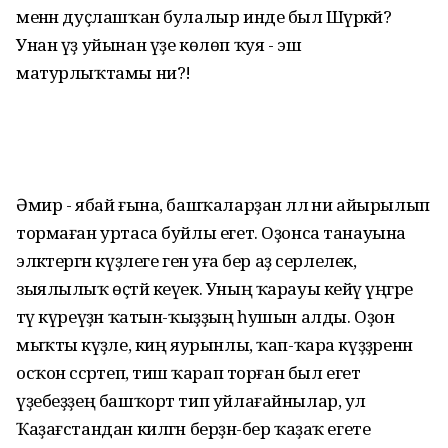
менән дуҫлашҡан булалыр инде был Шәүрәкәй?
Унан үҙ уйынан үҙе көлөп ҡуя - эш
матурлыҡтамы ни?!
Әмир - ябай ғына, башҡаларҙан әллә ни айырылып
тормаған уртаса буйлы егет. Оҙонса танауына
эләктергән күҙлеге генә уға бер аҙ серлелек,
зыялылыҡ өҫтәй кеүек. Уның ҡарауы кейәү үңгәре
тәү күреүҙән ҡатын-ҡыҙҙың һушын алды. Оҙон
мыҡты кәүҙәле, киң яурынлы, ҡап-ҡара күҙҙәренән
осҡон сәсрәтеп, тишә ҡарап торған был егет
үҙебеҙҙең башҡорт тип уйлағайнылар, ул
Ҡаҙағстандан килгән берҙән-бер ҡаҙаҡ егете