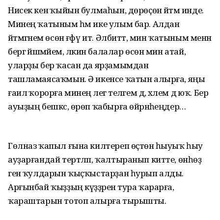
Нисек кенә ҡыйын булмаһын, дөрөҫөн әйтәм инде.
Минең ҡатыным һәм ике улым бар. Алдан
әйтмәгәнем өсөн ғәфү ит. Әлбиттә, мин ҡатыным менән
бергә йәшәмәйем, ләкин балалар өсөн мин атай,
уларҙы бер ҡасан да ярҙамымдан
ташламаясаҡмын. Ә икенсе ҡатын алырға, яңы
ғаилә ҡорорға минең әлегә теләгем дә, хәлем дә юҡ. Бер
ауыҙың бешкәс, өрөп ҡабырға өйрәнәһеңдер…
Гөлназ ҡапыл ғына килтереп өҫтөнә һыуыҡ һыу
ауҙарғандай тертләп, ҡалтыранып китте, өнһөҙ
генә ҡулдарын ҡыҫҡыстарҙан һурып алды.
Арғынбай ҡыҙҙың күҙҙәренә тура ҡарарға,
ҡараштарын тотоп алырға тырышты.