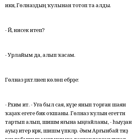
икән, Гөлназдың ҡулынан тотоп та алды.
- Йә, нисек итеп?
- Урлайым да, алып ҡасам.
Гөлназ рәхәтләнеп көлөп ебәрҙе:
- Рәхим ит. - Уға был сая, күҙе янып торған шаян
ҡаҙаҡ егете бик оҡшаны. Гөлназ ҡулын егеттән
тартып алып, шишмә яғына ыңғайланы, - һыуҙан
ауыҙ итер кәрәк, шишмә үпкәләр. Әммә Арғынбай тиҙ