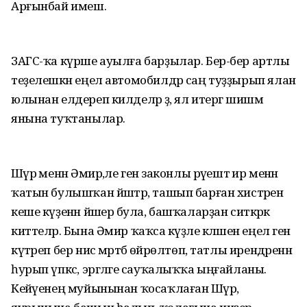
Арғынбай имеш.
ЗАГС-ҡа күрше ауылға барҙылар. Бер-бер артлы
теҙелешкән еңел автомобилдәр саң туҙҙырып ялан
юлынан елдереп килделәр ҙә, ял итергә шишмә
янына туҡтанылар.
Шәүрә менән Әмир,әле генә законлы рәүештә ир менән
ҡатын булышҡан йәштәр, ташып барған хистәрен
кеше күҙенән йәшерә була, башҡаларҙан ситкәрәк
киттеләр. Бына Әмир ҡаҡса кәүҙәле кәләшен еңел генә
күтәреп бер нисә мәртәбә өйрөлтөп, татлы ирендәренән
һурып үпкәс, эргәләге сауҡалыҡҡа ыңғайланы.
Кейәүенең муйынынан ҡосаҡлаған Шәүрә,