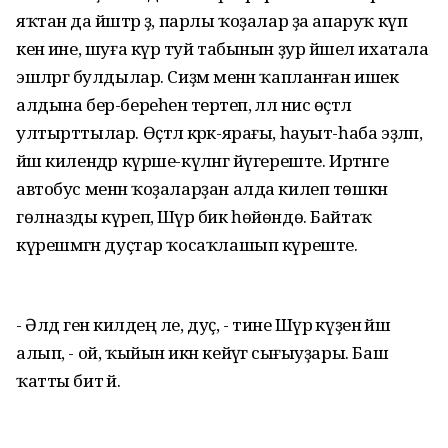
яҡтан да йәштәр ҙә, парлы ҡоҙалар ҙа апаруҡ күп
кенә ине, шуға күрә туй табынын ҙур йәшел ихатала
эшләргә булдылар. Сиҙәм менән ҡапланған ишек
алдына бер-береһенә терәтеп, әллә нисә өҫтәл
ултырттылар. Өҫтәл кәрәк-ярағы, һауыт-һаба эҙләп,
йәш килендәр күрше-күләнгә йүгереште. Иртәнге
автобус менән ҡоҙаларҙан алда килеп төшкән
гөлназды күреп, Шәүрә бик һөйөндө. Байтаҡ
күрешмәгән дуҫтар ҡосаҡлашып күреште.
- Әлдә генә килдең әле, дуҫ, - тине Шәүрә күҙенә йәш
алып, - ой, ҡыйын икән кейәүгә сығыуҙары. Баш
ҡатты бит әй.