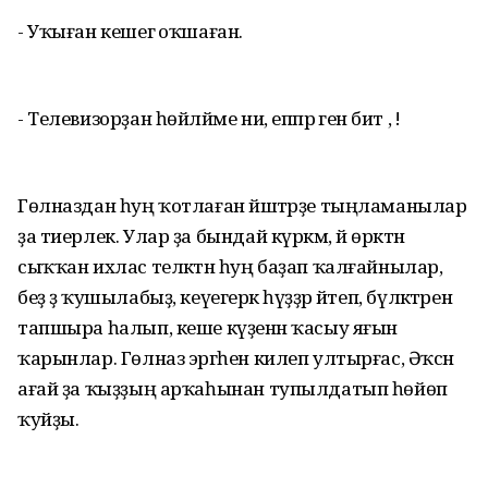
- Уҡыған кешегә оҡшаған.
- Телевизорҙан һөйләйме ни, еппәрә генә бит , ә!
Гөлназдан һуң ҡотлаған йәштәрҙе тыңламанылар
ҙа тиерлек. Улар ҙа бындай күркәм, й өрәктән
сыҡҡан ихлас теләктән һуң баҙап ҡалғайнылар,
беҙ ҙә ҡушылабыҙ, кеүегерәк һүҙҙәр әйтеп, бүләктәрен
тапшыра һалып, кеше күҙенән ҡасыу яғын
ҡарынлар. Гөлназ эргәһен килеп ултырғас, Әҡсән
ағай ҙа ҡыҙҙың арҡаһынан тупылдатып һөйөп
ҡуйҙы.