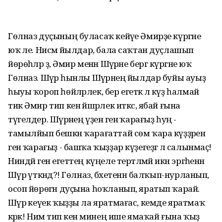
Гөлназ дуҫының буласаҡ кейәүе Әмирҙе күргәне
юҡ әле. Нисәмә йылдар, бала саҡтан дуҫлашып
йөрөһәләр ҙә, Әмир менән Шәүрәне бергә күргәне юҡ
Гөлназ. Шәүрә һынлы Шәүрәнең йылдар буйы ауыҙ
һыуы ҡороп һөйләрлек, бер егеткә лә күҙ һалмай
тик Әмир тип кенә йәшәрлек иткәс, ябай ғына
түгелдер. Шәүрәнең үҙенә генә ҡарағыҙ һуң -
тамылйып бешкән ҡарағаттай сөм ҡара күҙҙәренә
генә ҡарағыҙ - башҡа ҡыҙҙар күҙегеҙгә лә салынмаҫ!
Ниндәй генә егеттең күңеле тертләмәй икән эргәһенән
Шәүрә үткәндә?! Гөлназ, бәхетенән балҡып-нурланып,
осоп йөрөгән дуҫына һоҡланып, яратып ҡарай.
Шәүрә кеүек ҡыҙҙы ла яратмағас, кемде яратмаҡ
кәрәк! Нимә тип кенә минең ише ямаҡай ғына ҡыҙ