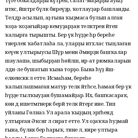
Тәүге бокалдарҙы күтәреп, салат-маҙарҙы ауыҙ
иткәс, йәштәргә бүләк биреүҙәр, ҡотлауҙар башланды.
Телдәр асылып, аҙ ғына ҡыҙмаса булып алған
ҡоҙа-ҡоҙағыйҙар кемуҙарҙан теләктәрен әйтеп
ҡалырға тырышты. Бер үк һүҙҙе һәр береһе
тиерлек ҡабатлаһа ла, уларҙы итхлас тыңлаған
кеүек ултырыусы Шәүрә менән Әмирҙән башҡалар
шаулаша, шыбырҙап һөйләшә, ир-ат рюмкаларын
әлдән-әле бушатып ҡына торҙо. Бына һүҙ йәш-
елкенсәккә лә етте. Исмаһам, береһе
ҡалыплашмаған матур теләк әйтһәсе, һаман бер үк
һүҙҙе тылҡыуҙан бушамайҙар. Их, башҡасараҡ,
көн дә ишетмәгәнерәк берәй теләк әйтергә ине. Тип
уйланы Гөлназ. Ул арала ҡыҙҙың эргәһендә
ултырған Әҡсәнгә лә сират етте. Ул оҙаҡҡа һуҙмай
ғына, бүләккә бер һарыҡ, тине лә, кире ултыра