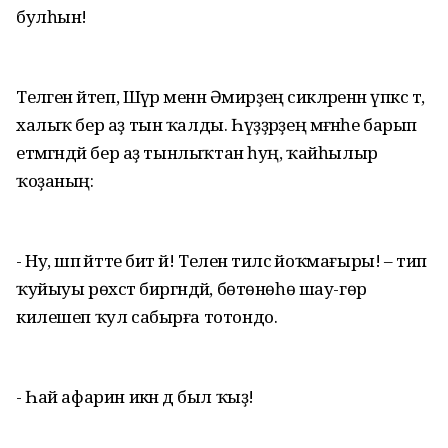
булһын!
Теләген әйтеп, Шәүрә менән Әмирҙең сикәләренән үпкәс тә,
халыҡ бер аҙ тын ҡалды. Һүҙҙәрҙең мәғәнәһе барып
етмәгәндәй бер аҙ тынлыҡтан һуң, ҡайһылыр
ҡоҙаның:
- Ну, шәп әйтте бит әй! Теленә тилсә йоҡмағыры! – тип
ҡуйыуы рөхсәт биргәндәй, бөтөнөһө шау-гөр
килешеп ҡул сабырға тотондо.
- Һай афарин икән дә был ҡыҙ!