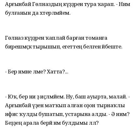
Арғынбай Гөлназдың күҙҙәренә тура ҡарап. - Нимә
булғанын да хәтерләмәйем.
Гөлназ күҙҙәрен ҡаплай барған томанға
бирешмәҫкә тырышып, егеттең беләгенә йәбеште.
- Бер нәмәне ләме? Хатта?...
- Юҡ, бер ни ҙә иҫләмәйем. Ну, баш ауырта, малай. -
Арғынбай үҙен матҡып алған оҙон тырнаҡлы
нәфис ҡулды бушатып, устарына алды. - Ә нимә?
Беҙҙең арала берәй нәмә булдымы әллә?