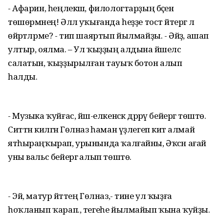
- Афарин, һеңлекәш, филологтарҙың бәҫен
төшөрмәнең! Әллә уҡығанда һеҙҙе тост әйтергә лә
өйрәтәлрме? - тип шаяртып йылмайҙы. - Әйҙә, ашап
ултыр, оялма. – Ул ҡыҙҙың алдына йәшелсә
салатын, ҡыҙҙырылған тауыҡ ботон алып
һалды.
- Музыка ҡуйғас, йәш-елкенсәк дәррәү бейергә төштө.
Ситтән килгән Гөлназ һаман үҙлегеп китә алмай
ятһыраңҡырап, урынында ҡалғайны, Әҡсән ағай
уны вальс бейергә алып төштө.
- Эй, матур әйттең Гөлназ,- тине ул ҡыҙға
һоҡланып ҡарап., тегеһе йылмайып ҡына ҡуйҙы.