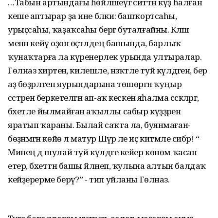
…Табын артындағы һөйләшеүгә ситтән күҙ һалған
кеше аптырар ҙа ине бәлки: башҡортсаһы,
урыҫсаһы, ҡаҙаҡсаһы бергә буталғайны. Кәләш
менән кейәү оҙон өҫтәлдең башында, барлыҡ
ҡунаҡтарға ла күренерлек урында ултыралар.
Гөлназ әхирәтенә, килешле, нәзәҡәтле туй күлдәгенә, бер
аҙ бөҙрәләтеп яурындарына төшөргән ҡуңыр
сәстәренә беркетелгән ап-аҡ кескенә яһалма сәскәләргә,
бәхетле йылмайған аҡыллы сабыр күҙҙәренә
яратып ҡараны. Былай саҡта ла, буянмаған-
бөҙәнмәгән көйө лә матур Шәүрә әле иҫ китмәле сибәр! “
Минең дә шулай туй күлдәге кейер көнөм ҡасан
етер, бәхеттән башы әйләнеп, ҡулына алтын балдаҡ
кейҙерерме берәү?” - тип уйланы Гөлназ.