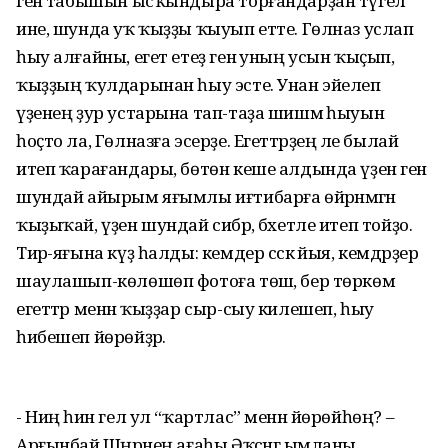
генә табышын ысҡындыра торғандарҙан түгел
ине, шунда уҡ ҡыҙҙы ҡыуып етте. Гөлназ услап
һыу алғайны, егет етеҙ генә уның усын ҡыҫып,
ҡыҙҙың ҡулдарынан һыу эсте. Унан эйелеп
үҙенең ҙур устарына тап-таҙа шишмә һыуын
һоҫто ла, Гөлназға эсерҙе. Егеттәрҙең әле былай
итеп ҡарағандары, бөтөн кеше алдында үҙенә генә
шундай айырым яғымлы иғтибарға өйрәнмәгән
ҡыҙыҡай, үҙен шундай сибәр, бәхетле итеп тойҙо.
Тирә-яғына күҙ һалды: кемдер сәскә йыя, кемдәрҙер
шаулашып-көлөшөп фотоға төшә, бер төркөм
егеттәр менән ҡыҙҙар сыр-сыу килешеп, һыу
һибешеп йөрөйҙәр.
- Ниңә һин гел ул “ҡартлас” менән йөрөйһөң? –
Арғынбай Шәңрәнең ағаһы Әҡсәнгә ымланы.