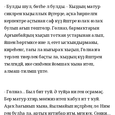
- Булды шул, бөтәһе лә булды. - Ҡыҙҙың матур
сикәләренә ҡыҙыллыҡ йүгерҙе, аҫҡа һирпелгән
керпектәре аҫтынан саф күҙ йәштәре юлаҡ-юлаҡ
булып ағып төштөләр. Гөлназ, бармаҡтарын
Арғынбайҙың ҡыҫып тотҡан устарынан алып,
йәшен һөртмәксе ине лә, егет ысҡындырманы,
киреһенсә, тағы ла нығыраҡ ҡыҫып, Гөлназға
терәлеп тиерлек баҫты ла, ҡыҙҙың күҙ йәштәрен
тәмләгәндәй, ике сикәһенән йомшаҡ ҡына итеп,
алмаш-тилмәш үпте.
- Гөлназ… Был бит туй. Ә туйҙа ни генә осрамаҫ.
Бер матур хәтирә, мөғжизә итеп ҡабул ит тә ҡуй.
Аҙаҡ һағынып ҡына, йылмайып иҫләрһең әле. Нимә
генә булһа ла, артыҡ иғтибар итмә, мәғәнә юҡ. Сөнки…