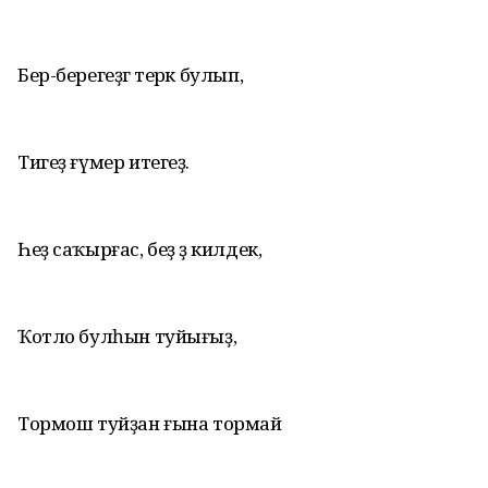
Бер-берегеҙгә терәк булып,
Тигеҙ ғүмер итегеҙ.
Һеҙ саҡырғас, беҙ ҙә килдек,
Ҡотло булһын туйығыҙ,
Тормош туйҙан ғына тормай