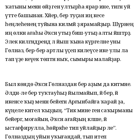
ҡатыны менән өйҙә генә ултырһа ярар ине, тигән уй
үтте башынан. Хәйер, бер туҫан иң кесе
һеңлеһенең туйына килмәй ҙә ярамайҙыр. Шәүрәнең
иң өлкән ағаһы Әҡсән утыҙ биш-утыҙ алты йәштәрҙә.
Элек килгәндәрендә лә йыш ҡына күргеләне уны
Гөлназ, бер-бер артлы үҫеп килеүсе ике улы ла
тап үҙе кеүек төптән ныҡ, сымыры малайҙар.
Был көндө Әҡсән Гөлназдан бер аҙым да китмәне.
Әлдән-әле бер туҡтауһыҙ йылмайып, йә бер, йә
икенсе ҡыҙ менән бейегән Арғынбайға ҡарай ҙа,
күңеле кителә ҡыҙҙың. “Тик мине генә саҡырманы
бейергә, моғайын, Әҡсән ағайҙың кәләше, йә
ыстағәфирулла, һөйәркәһе тип уйлайҙыр әле”.
Гөлназдың уйын уҡығандай, тып итеп