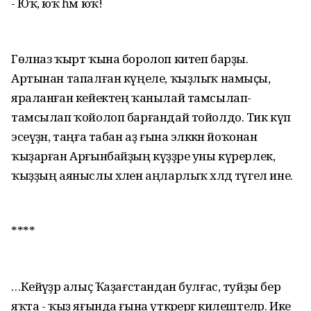
- Юҡ, юҡ һәм юҡ!
Гөлназ ҡырт ҡына боролоп китеп барҙы.
Артынан тапалған күңеле, ҡыҙлыҡ намыҫы,
яраланған кейектең ҡанылай тамсылап-
тамсылап ҡойолоп барғандай тойолдо. Тик күп
эсеүҙән, таңға табан аҙ ғына эләккән йоҡонан
ҡыҙарған Арғынбайҙың күҙҙәре уны күрерлек,
ҡыҙҙың аяныслы хәлен аңларлыҡ хәлдә түгел ине.
****
…Кейәүҙәр алыҫ Ҡаҙағстандан булғас, туйҙы бер
яҡта - ҡыҙ яғында ғына үткәрергә килештеләр. Ике