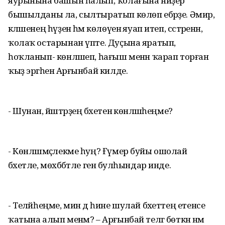
яурынына башын һалып, ҡолағына ниҙер
бышылданы ла, сылтыратып көлөп ебәрҙе. Әмир,
кәләшенең һүҙенә һәм көлөүенә яуап итеп, сәстәренән,
ҡолаҡ остарынан үпте. Дуҫына яратып,
һоҡланып- көнләшеп, һағыш менән ҡарап торған
ҡыҙ эргәһенә Арғынбай килде.
- Шунан, йәштәрҙең бәхетенә көнләшәһеңме?
- Көнләшмәҫлекме һуң? Ғүмер буйы ошолай
бәхетле, мөхәббәтле генә булһындар инде.
- Теләйһеңме, мин дә һине шулай бәхеттең етенсе
ҡатына алып менәм? – Арғынбай телгә бөткән нәмә