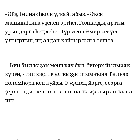
- Әйҙә, Гөлназ һылыу, ҡайтабыҙ. - Әҡсән
машинаһына үҙенең эргәһенә Гөлназды, артҡы
урындарға һеңлеһе Шәүрә менән Әмир кейәүен
ултыртып, иң алдан ҡайтыр юлға төштө.
- -Һин был ҡаҙаҡ менән уяу бул, бигерәк йылмаяҡ
күренә, - тип киҫәтте ул ҡыҙҙы шым ғына. Гөлназ
көлөмһөрәп кенә ҡуйҙы. Ә үҙенең йөрәге, осорға
әҙерләнгәндәй, леп-леп талпына, ҡайҙалыр ашҡына
ине.