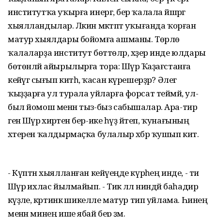
институтҡа уҡырға инергә, бер ҡалала йәшәргә
хыялландылар. Ләкин мәктәптә уҡығанда ҡорған
матур хыялдары бойомға ашманы. Төрлө
ҡалаларҙа институт бөттөләр, хәҙер инде юлдары
бөтөнләй айырылырға тора: Шәүрә Ҡаҙағстанға
кейәүгә сығып китһә, ҡасан күрешерҙәр? Әлегә
ҡыҙҙарға ул турала уйларға форсат теймәй, ул-
был йомош менән тыз-быз сабышалар. Ара-тирә
генә Шәүрә әхирәтенә бер-ике һүҙ әйтеп, ҡунағының
хәтерен ҡалдырмаҫҡа булалыр хәбәр ҡушып китә.
- Күптән хыялланған кейәүеңде күрәһең инде, - ти
Шәүрә ихлас йылмайып. - Тик әллә ниндәй баһадир
кәүҙәле, кәртинкә шикелле матур тип уйлама. Һинең
менән минең ише ябай бер әҙәм.