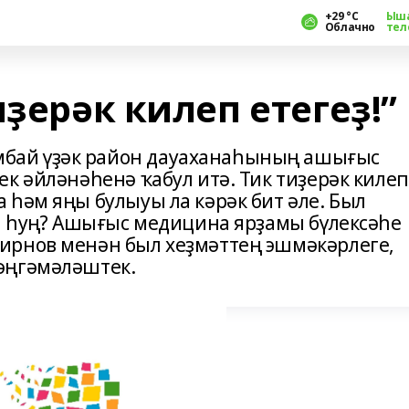
+29 °С
Ыш
Облачно
тел
иҙерәк килеп етегеҙ!”
ай үҙәк район дауаханаһының ашығыс
к әйләнәһенә ҡабул итә. Тик тиҙерәк килеп
 һәм яңы булыуы ла кәрәк бит әле. Был
ра һуң? Ашығыс медицина ярҙамы бүлексәһе
ирнов менән был хеҙмәттең эшмәкәрлеге,
әңгәмәләштек.