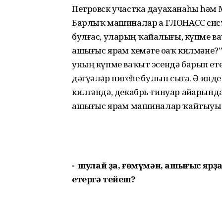
Петровск участка дауаханаһы һәм
Барлыҡ машиналар ҙа ГЛОНАСС си
булғас, уларҙың ҡайҙалығы, күпме в
ашығыс ярҙам хеҙмәте оҙаҡ килмәне?”
уның күпме ваҡыт эсендә барып ет
дәғүәләр нигеҙһеҙ булып сыға. Ә и
килгәндә, декабрь-ғинуар айҙарын
ашығыс ярҙам машиналар ҡайтыуы к
- Ә шулай ҙа, ғөмүмән, ашығыс я
етергә тейеш?