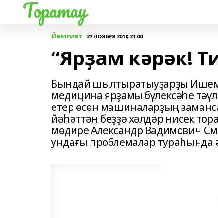
Торатау
Йәмғиәт
22 НОЯБРЯ 2018, 21:00
“Ярҙам кәрәк! Т
Бындай шылтыратыуҙарҙы Ишемб
медицина ярҙамы бүлексәһе тәүле
етер өсөн машиналарҙың заманса
йәһәттән беҙҙә хәлдәр нисек то
мөдире Александр Вадимович См
ундағы проблемалар тураһында 