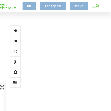
аныс
Вк
Телеграм
Макс
ефондары