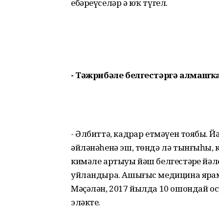
ебәреүселәр ҙә юҡ түгел.
- Тәжрибәле белгестәргә алмашҡ
- Әлбиттә, кадрҙар етмәүен тоябыҙ. 
әйләнәһенә эш, төндә лә тынғыһыҙ,
кимәле артыуы йәш белгестәрҙе йәле
уйландыра. Ашығыс медицина ярҙамы 
Мәҫәлән, 2017 йылда 10 ошондай о
эләкте.