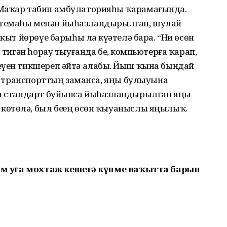
 Маҡар табип амбулаторияһы ҡарамағында.
стемаһы менән йыһазландырылған, шулай
аҡыт йөрөүе барыһы ла күҙәтелә бара. “Ни өсөн
 тигән һорау тыуғанда беҙ, компьютерға ҡарап,
еүен тикшереп әйтә алабыҙ. Йыш ҡына бындай
нде транспорттың заманса, яңы булыуына
да стандарт буйынса йыһазландырылған яңы
өтөлә, был беҙҙең өсөн ҡыуаныслы яңылыҡ.
рҙам уға мохтаж кешегә күпме ваҡытта барып