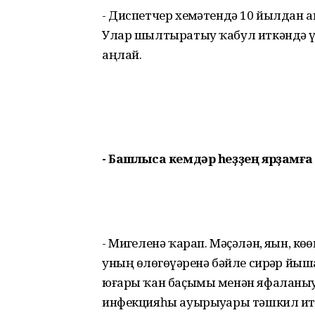
- Диспетчер хеҙмәтендә 10 йылдан 
Улар шылтыратыу ҡабул иткәндә үк
аңлай.
- Башлыса кемдәр һеҙҙең ярҙамғ
- Миҙгеленә ҡарап. Мәҫәлән, яҙын, кө
уның өҙлөгөүҙәренә бәйле сирҙәр йыш
юғары ҡан баҫымы менән яфаланыу
инфекцияһы ауырыуҙары тәшкил ит