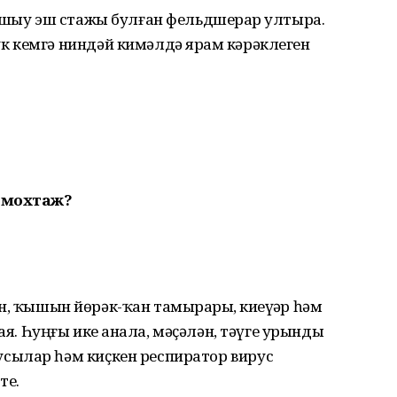
ашыу эш стажы булған фельдшерҙар ултыра.
 кемгә ниндәй кимәлдә ярҙам кәрәклеген
а мохтаж?
ҙөн, ҡышын йөрәк-ҡан тамырҙары, киҙеүҙәр һәм
ая. Һуңғы ике аҙнала, мәҫәлән, тәүге урынды
сылар һәм киҫкен респиратор вирус
те.