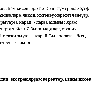
трен һәм кисектергеһеҙ. Кеше ғүмеренә хәүеф
жиғәләре, янғын, имгәнеү-йәрәхәтләнеүҙәр,
ырыуҙарға ҡарай. Уларға ашығыс ярҙам
ергә тейеш. Ә бына, мәҫәлән, хроник
еҙ саҡырыуҙарға ҡарай. Был осраҡта беҙҙең
 етеүе ихтимал.
 бәлки, экстрен ярҙам кәрәктер. Быны нисек