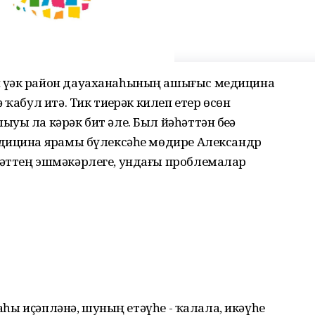
үҙәк район дауаханаһының ашығыс медицина
ҡабул итә. Тик тиҙерәк килеп етер өсөн
ы ла кәрәк бит әле. Был йәһәттән беҙҙә
дицина ярҙамы бүлексәһе мөдире Александр
әттең эшмәкәрлеге, ундағы проблемалар
наһы иҫәпләнә, шуның етәүһе - ҡалала, икәүһе