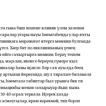
та ғына биш кешене клиник үлем хәленән
саралар уҙғарылыуы һөҙөмтәһендә улар яҡты
линикаға мөрәжәғәт итергә мөмкин булғанда
гел. Хәҙер бит поликлиниканың үҙенең
пты өйгә саҡыртырға мөмкин. Берәү тешем
а, мәҫәлән, икенсе берәүҙең ғүмере ҡыл
налар һаны иҫәпле. Бер саҡ ауылда беҙҙең
у артынан йөрөгәндә, шул тирәләге биләмәлә
, һөҙөмтәлә табиптар был урынға бик тиҙ
сикацияһы менән саҡырыуҙар йыш ҡына.
30-40 осраҡ теркәлә. Иҫерек хәлдә
 асмаусылар, ярҙам кәрәкмәй, тип бороп