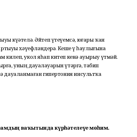
ыуы күҙәтелә. Әйтеп үтеүемсә, юғары ҡан
ртыуы хәүефләндерә. Кеше үҙ һаулығына
м килеп, укол яһап китеп кенә ауырыу үтмәй.
рға, уның дауалауҙарын үтәргә, табип
нсә дауаланмаған гипертония инсультҡа
ярҙамдың ваҡытында күрһәтелеүе мөһим.