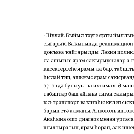
- Шулай. Быйыл тәүге ярты йыллыҡ
сығарҙыҡ. Ваҡытында реанимацион 
донъяға ҡайтарылды. Ләкин полик
ла ашығыс ярҙам саҡырыусылар аҙ тү
кисектергеһеҙ ярҙамы ла бар, таби
һыҙлай тип, ашығыс ярҙам саҡырғанд
өҫтөндә булыуы ла ихтимал. Ә маши
табиптар баш әйләнә тигән саҡыры
юл-транспорт ваҡиғаһы килеп сыҡты
барып етә алманы. Алкоголь инток
Аҙнаһына ошо диагноз менән уртаса 
шылтыратып, ярҙам һорап, аҙаҡ ишек