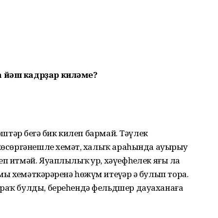
а йәш кадрҙар киләме?
Йәштәр беҙгә бик килеп бармай. Тәүлек
 көсөргәнешле хеҙмәт, халыҡ араһында ауырыу
п итмәй. Яуаплылыҡ ҙур, хәүефһеҙлек яғы ла
хеҙмәткәрҙәренә һөжүм итеүҙәр ҙә булып тора.
сраҡ булды, береһендә фельдшер дауаханаға