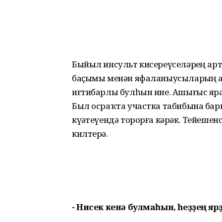
Быйыл инсульт кисереүселәрҙең арт
баҫымы менән яфаланыусыларҙың а
иғтибарлы булһын ине. Ашығыс ярҙа
Был осраҡта участка табибына бары
күҙәтеүендә торорға кәрәк. Тейеше
килтерә.
- Нисек кенә булмаһын, һеҙҙең 