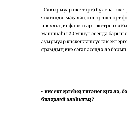
- Саҡырыуҙар ике төргә бүленә - экс
янағанда, мәҫәлән, юл-транспорт фа
инсульт, инфаркттар - экстрен саҡ
машинаһы 20 минут эсендә барып ет
ауырыуҙар киҫкенләшеүе кисектергеһ
ярҙамдың ике сәғәт эсендә лә барып
- Ә кисектергеһеҙ тигәнегеҙгә лә,
билдәләй алаһығыҙ?