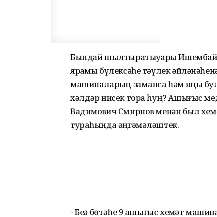
Бындай шылтыратыуҙарҙы Ишембай 
ярҙамы бүлексәһе тәүлек әйләнәһенә 
машиналарҙың заманса һәм яңы булыу
хәлдәр нисек тора һуң? Ашығыс ме
Вадимович Смирнов менән был хеҙм
тураһында әңгәмәләштек.
- Беҙҙә бөтәһе 9 ашығыс хеҙмәт маши