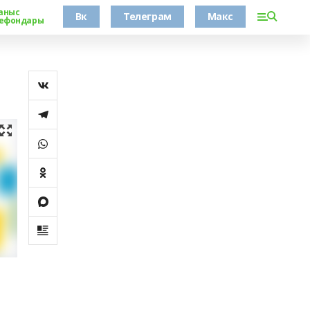
аныс
Вк
Телеграм
Макс
ефондары