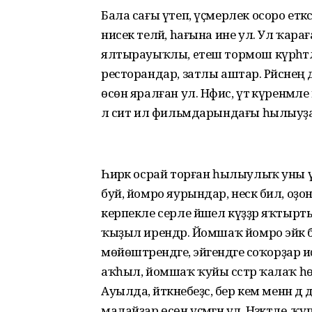
Бала сағы үтеп, үҫмерлек осоро ет
нисек теләй, hағына ине ул. Ул ҡарағ
ялтырауыҡлы, eтеш тормош күрһәтәлә
ресторандар, затлы аштар. Рәйсәнең
өсөн яралған ул. Нәфис, үтә күренмәле 
лә сит ил фильмдарындағы һылыуҙар
Һирәк осрай торған һылыулыҡ уны үҙ 
буй, йомро яурындар, нескә бил, оҙон
керпекле серле йәшел күҙҙәр яҡтырт
ҡыҙыл ирендәр. Йомшаҡ йомро эйәк 
мөйөштәрендәге, эйәгендәге соҡорҙар и
аҡһыл, йомшаҡ ҡуйы сәстәр ҡалаҡ һ
Ауылда, әйткәнебеҙсә, бер кем менән 
малайҙар өсөн үҫмәгән ул. Нәзәкәтле