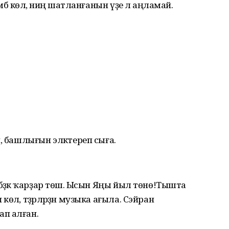
бә көлә, ниңә шатланғанын үҙе лә аңламай.
, башлығын эләктереп сыға.
бәҙәк ҡарҙар төшә. Ысын Яңы йыл төнө!Тышта
лә, тәҙрәләрҙән музыка ағыла. Сэйран
п алған.