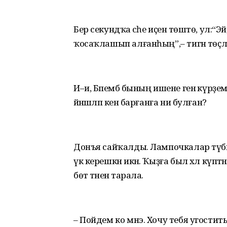
Бер секундҡа әсәһе иҫенә төштө, ул:“Эй,
ҡосаҡлашып алғанһың”,– тигән төҫл
И–и, Бәпембә бының ишене генә күрҙем
йәнәшәләп кенә барғанға ни булған?
Донъя сайҡалды. Лампочкалар түбәнг
үк керешкән икән. Ҡыҙға был хәл күптә
бөтә тәненә тарала.
– Пойдем ко мнэ. Хочу тебя угостить