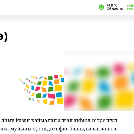
+18 °С
Ыш
Облачно
тел
ә)
әк алһыу йөҙөн ҡаймалап алған аҡһыл сәстәре шул
онса муйыны өҫтөндәге нәфис башы, ысынлап та,