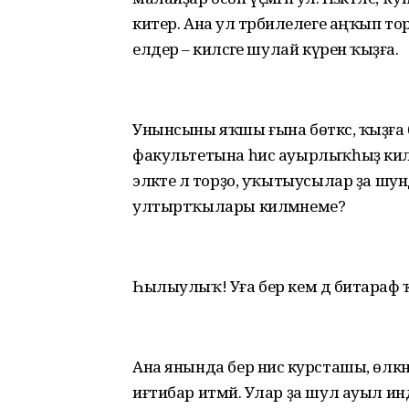
китер. Ана ул тәрбиәлелеге аңҡып т
елдерә – киләсәге шулай күренә ҡыҙға.
Унынсыны яҡшы ғына бөткәс, ҡыҙға 
факультетына һис ауырлыҡһыҙ килеп
эләкте лә торҙо, уҡытыусылар ҙа шу
ултыртҡылары килмәнеме?
Һылыулыҡ! Уға бер кем дә битараф 
Ана янында бер нисә курсташы, өлкән 
иғтибар итмәй. Улар ҙа шул ауыл инд