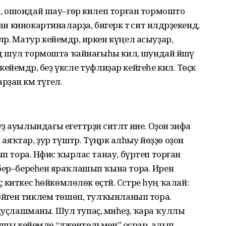
кәс, ошондай шау–гөр килеп торған тормошто
ан кинокартиналарҙа, бигерәк тә сит илдәрҙекендә,
р. Матур кейемдәр, иркен күңел асыуҙар,
 дә шул тормошта ҡайнағыһы килә, шундай йәшәү
кейемдәр, беҙ үксәле туфлиҙар кейгеһе килә. Төҫкә
ҙан кәм түгел.
ауылындағы егеттәрҙән ситләтә ине. Оҙон зифа
 аяҡтар, ҙур түштәр. Түңәрәк алһыу йөҙҙө оҙон
ып тора. Нәфис ҡырлас танау, бүртеп торған
бер–береһенә яраҡлашып ҡына тора. Ирен
ҫ киткес һөйкөмлөлөк өҫтәй. Сәстәре һуң ҡалай:
өйәгенә тиклем төшөп, тулҡынланып тора.
дә дуҫлашманы. Шул тупаҫ, мәнһеҙ, ҡара ҡуллы
, ҡупшы кейемле “джентельмен” осрар, алып