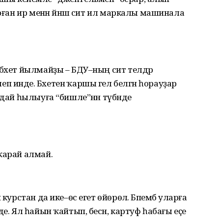
орған ир менән йәнәш сит ил маркалы машинала
бәхет йылмайҙы – БДУ–ның сит телдәр
 инде. Бәхетенә ҡаршы гел белгән һорауҙар
ндай һылыуға “бишле”нән түбәнде
ҡарай алмай.
курстан да ике–өс егет өйөрөлә. Бәпембә уларға
е. Ял һайын ҡайтып, бесән, картуф һабағы еҫе