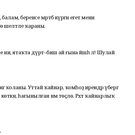
 балам, беренсе мәртәбә күргән егет менән
ө шелтәле ҡараны.
е ни, ятаҡта дүрт–биш ай ғына йәшәһә лә! Шулай
ә ҡоланы. Уттай ҡайнар, ҡомһоҙ ирендәр үбергә
н көткән, һағынылған нәмә төҫлө. Рәхәт ҡайнарлыҡ
.