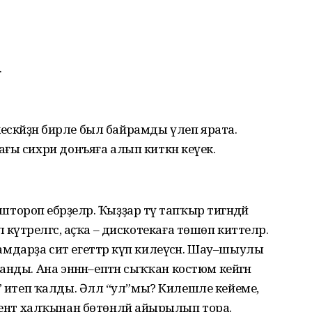
.
кескәйҙән бирле был байрамды үлеп ярата.
ғы сихри донъяға алып киткән кеүек.
роп ебәрҙеләр. Ҡыҙҙар тәү тапҡыр тигәндәй
үтәрелгәс, аҫҡа – дискотекаға төшөп киттеләр.
йрамдарҙа сит егеттәр күп килеүсән. Шау–шыулы
нды. Ана энәнән–ептән сыҡҡан костюм кейгән
елп” итеп ҡалды. Әллә “ул”мы? Килешле кейеме,
студент халҡынан бөтөнләй айырылып тора.