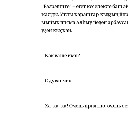
”Разрэшите,”– егет кеселекле баш эйеп
ҡалды. Утлы ҡараштар ҡыҙҙың йөрәге
мыйыҡ шыма алһыу йөҙөнә арбаусан
үҙенә ҡыҫҡан.
– Как ваше имя?
– Одуванчик.
– Ха–ха–ха! Очень приятно, очень о