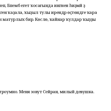
, Бәпембә егет ҡосағында ингәнен һиҙмәй ҙә
нә ҡаҙала, ҡыҙыл тулы ирендәр өҫтөндәге ҡара
 матурлыҡ бирә. Көслө, ҡайнар ҡулдар ҡыҙҙы
строумно. Меня зовут Сейран, милый девушка.