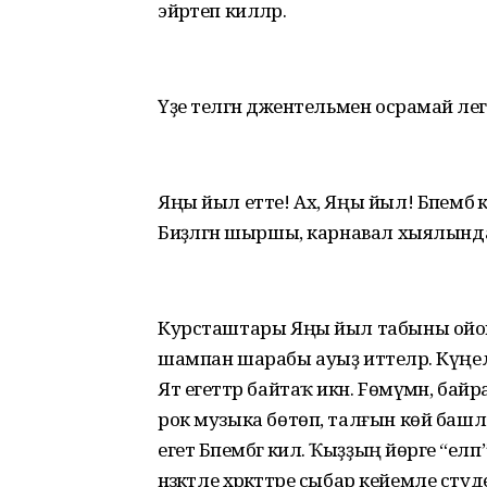
эйәртеп киләләр.
Үҙе теләгән джентельмен осрамай әлегә
Яңы йыл етте! Ах, Яңы йыл! Бәпембә 
Биҙәлгән шыршы, карнавал хыялында
Курсташтары Яңы йыл табыны ойошто
шампан шарабы ауыҙ иттеләр. Күңел к
Ят егеттәр байтаҡ икән. Fөмүмән, ба
рок музыка бөтөп, талғын көй башла
егет Бәпембәгә килә. Ҡыҙҙың йөрәге “
нәзәкәтле хәрәкәттәре сыбар кейемле 