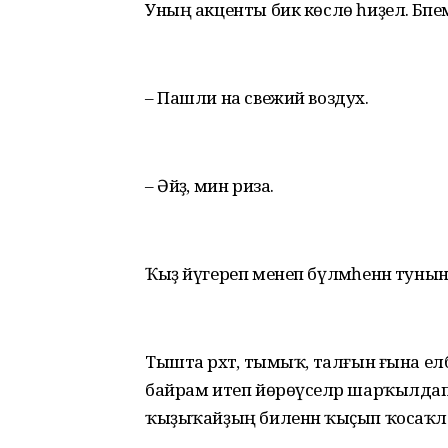
Уның акценты бик көслө һиҙелә. Бәпем
– Пашли на свежий воздух.
– Әйҙә, мин риза.
Ҡыҙ йүгереп менеп бүлмәһенән тунын
Тышта рәхәт, тымыҡ, талғын ғына ел
байрам итеп йөрөүселәр шарҡылдап кө
ҡыҙыҡайҙың биленән ҡыҫып ҡосаҡла