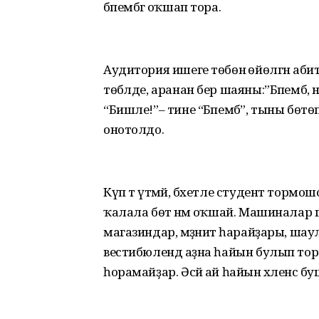
бәпембәгә оҡшап тора.
Аудитория ишеге төбөнә өйөлгән аб
төбәлде, аранан бер шаяны:”Бәпембә, 
“Бишле!”– тине “Бәпембә”, тыны бөтөп.
онотолдо.
Күп тә үтмәй, бәхетле студент торм
ҡалала бөтә нәмә оҡшай. Машиналар
магазиндар, мәҙәниәт һарайҙары, ш
вестибюлендә аҙна һайын булып тора. Д
һорамайҙар. Әсәй ай һайын хәленсә б