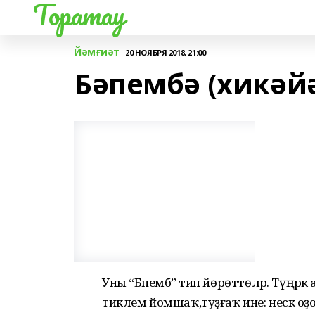
Торатау
Йәмғиәт
20 НОЯБРЯ 2018, 21:00
Бәпембә (хикәй
Уны “Бәпембә” тип йөрөттөләр. Түңәр
тиклем йомшаҡ,туҙғаҡ ине: нескә оҙ