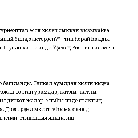
итуриенттар эстән килеп сыҡҡан ҡыҙыҡайға
ниндәй билдә эләктерҙең?”– тип һорай һалды.
 Шунан китте инде. Үҙенең Рәйсә тигән исеме лә
ошо башланды. Төпкөл ауылдан килгән ҡыҙға
 гөжләп торған урамдар, ҡатлы–ҡатлы
аулы дискотекалар. Уныһы инде ятаҡтың
әрестәрҙе лә мәктәптәге һымаҡ көн дә
уш итмәй, стипендия янына иш.