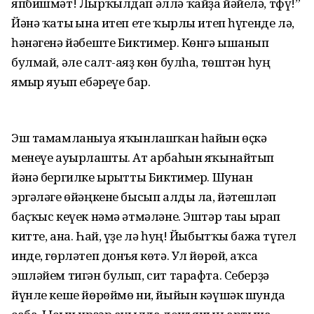
япбишмәт! Лырҡылдап әллә ҡайҙа йәйелә, тфү!”
Йәнә ҡаты ғына итеп ете ҡырлы итеп һүгенде лә,
һәнәгенә йәбеште Биктимер. Көнгә ышанып
булмай, әле салт-аяҙ көн булһа, төштән һуң
ямғыр яуып ебәреүе бар.
Эш тамамланыуға яҡынлашҡан һайын өҫкә
менеүе ауырлашты. Ат арбаһын яҡынайтып
йәнә бергилке ырғытты Биктимер. Шунан
эргәләге өйәңкене бысып алды ла, йәтешләп
баҫҡыс кеүек нәмә әтмәләне. Эштәр тағы ырап
китте, ана. Һай, үҙе лә һуң! Йыбытҡы бажа түгел
инде, гөрләтеп донъя көтә. Ул йөрөй, аҡса
эшләйем тигән булып, сит тарафта. Себерҙә
йүнле кеше йөрөймө ни, йыйын кәүшәк шунда