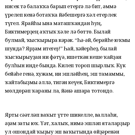
нисек тә балаҡҡа барып етергә лә бит, әммә
үрелеп кенә ботаҡҡа йәбешергә хәл етерлек
түгел. Ярайһы ғына маташҡандан һуң,
Биктимерҙең аҡтыҡ хәле лә бөттө. Былай
булмай, ҡысҡырырға кәрәк. “Һә-әй, берәйһе юҡмы
шунда? Ярҙам итегеҙ!” Һай, хәйерһеҙ, былай
ҡысҡырыуҙан ни фәтүә, ишеткән кеше ҡайҙан
булһын инде бында. Килеп тороп шырлыҡ. Күк
бейәһе генә, хужам, ни эшләй­һең, эш тамаммы,
ҡайтабыҙмы әллә, тигән кеүек, Биктимергә
мөлдөрәп ҡараны ла, йәнә ашарға тотондо.
Ярты сәғәтләп ваҡыт үтте шикелле, валлаһи,
әҙәм заты юҡ. Үәт, халыҡ, нимә эшләп яталарҙыр
ул ошондай ҡыҙыу эш ваҡытында өйҙәренән