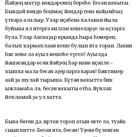
Йәйҙең матур көндәренең береһе. Бесән ваҡыты.
Бындай көндө бошмаҫ йәндәр генә вайымһыҙ
үткәрә алалыр. Улар иҫәбенә ҡаланан йылға
буйына ял итергә килгән кешеләрҙе лә өҫтәргә
була. Улар Ашҡаҙар ярында һыра һемереп,
балыҡ ҡармаҡлаған кеше булып ята торған. Ләкин
һис кенә лә ауыл кешеһе түгел! Ауылда
йәшәгәндәр өсөн йәйҙең һәр көнө иҫәпле –
ҡышҡа малға бесән әҙерләргә кәрәк! Биктимер
ағай ҙа шулай тырыша. Бүтән ваҡытта бик
ыжламаһа ла, бесән ваҡыты етһә, йүнләп
йоҡламай ҙа ул хатта.
Бына бөгөн дә, иртән тороп атын екте лә, туғайға
сығып китте. Бесән ята, бесән! Үҙенә бүленгән