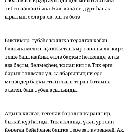
саба. Ысын ирҙәр ауылда донъяның артына
тибеп йәшәй бына. Һәй, йәнә өс-дүрт һәнәк
ырғытып, осларға ла, эш тә бөтә!
Биктимер, түбәһе ҡояшҡа терәлгән кәбән
башына менеп, аҙаҡҡы тапҡыр тапаны ла, кире
төшә башлағайны, әллә баҫҡыс һелкенде, әллә
яҙа баҫты, белмәҫһең, ҡолап китте. Тик ергә
барып төшмәне ул, салбарының ни ере
менәндер баҫҡыстың сығып торған ботағына
эләгеп, баш түбән аҫылынды.
Аңына килгәс, тегеләй боролоп ҡараны ир,
былай күҙ һалды. Тик аҡланда үлән уртлап
йөрөгән бейәһенән башҡа тере зат күренмәй. Ах,