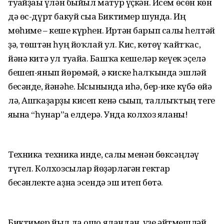
туғайҙағы үлән быйыл матур үҫкән. Исем өсөн көн
дә өс-дүрт бакуй сыға Биктимер шунда. Иң
мөһиме – кеше күрһен. Иртән барып салғы һелтәй
ҙә, төштән һуң йоҡлай ул. Кис, көтөү ҡайтҡас,
йәнә китә ул туғайға. Башҡа кешеләр кеүек эҫелә
бешеп-янып йөрөмәй, ә киске һалҡында эшләй
бесәнде, йәнәһе. Ысынында иһә, бер-ике күбә өйә
лә, Ашҡаҙарҙы кисеп кенә сығып, таллыҡтың теге
яғына “һунар”ға елдерә. Унда колхоз яланы!
Техника техника инде, салғы менән бөксәңләү
түгел. Колхозсылар йөҙәрләгән гектар
бесәнлекте аҙна эсендә эш итеп бөтә.
Биктимер йыл да ошо яландан, үҙе әйтмешләй,