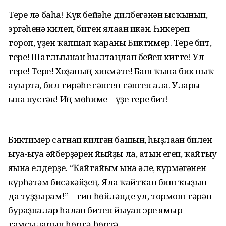
Тере лә баһа! Күк бейәһе дилбегәнән ысҡынып,
эргәһенә килеп, битен ялаған икән. Һикереп
тороп, үҙен ҡапшап ҡараны Биктимер. Тере бит,
тере! Шатлығынан һылтаңлап бейеп китте! Ул
тере! Тере! Хоҙаның хикмәте! Баш ҡына бик ныҡ
ауырта, бил тирәһе сәнсеп-сәнсеп ала. Улары
ғына пустәк! Иң мөһиме – үҙе тере бит!
Биктимер сатнап килгән башын, һыҙлаған билен
ыуа-ыуа әйберҙәрен йыйҙы ла, атын егеп, ҡайтыу
яғына елдерҙе. “Ҡайтайым ғына әле, күрмәгәнен
күрһәтәм бисәкәйҙең. Ялға ҡайтҡан биш ҡыҙын
да туҙҙырам!” – тип һөйләнде ул, тормош тәрән
бураҙналар һалған битен йыуған эре ямғыр
тамсыларын һөртә-һөртә.