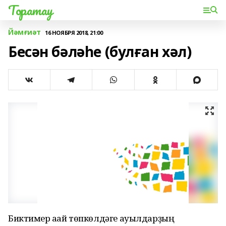
Торатау
Йәмғиәт
16 НОЯБРЯ 2018, 21:00
Бесән бәләһе (булған хәл)
Биктимер ағай төпкөлдәге ауылдар­ҙың