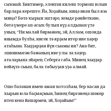
сыҡмай. Биктимер, эленгән килеш тормош юлын
барлар­ға кереште. Йә, Хоҙайым, ниңә икән был яза
миңә? Бөтә ҡырын эштәре, кемде рәнйеткәне,
бөтә ғүмере ап-асыҡ булып күҙ алдынан үтә
уның. “Ни малай бирмәнең, эй, Аллам, ошонда
янымда булһа, нисек тә ярҙам итер ине хәҙер
атаһына. Ҡыҙҙарҙан йүн сығамы ни? Ана бит,
эшкинмәгән бажаның ике улы ла хәҙер,
аталарына эйәреп, Себергә саба. Минең ҡыҙҙар
кейәүгә сығып, бала табыуҙан уҙа алмай.
Ошо бәләнән имен-аман ҡотолһам, бер ҡасан да
ҡырын юлға баҫмаҫмын, һинең биргәнеңә шөкөр
итеп кенә йәшәрмен, эй, Хоҙайым!”