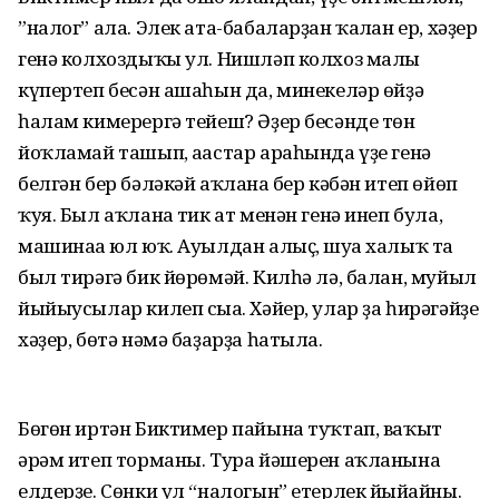
”налог” ала. Элек ата-бабаларҙан ҡалған ер, хәҙер
генә колхоздыҡы ул. Нишләп колхоз малы
күпертеп бесән ашаһын да, минекеләр өйҙә
һалам кимерергә тейеш? Әҙер бесәнде төн
йоҡламай ташып, ағастар араһында үҙе генә
белгән бер бәләкәй аҡлан­ға бер кәбән итеп өйөп
ҡуя. Был аҡланға тик ат менән генә инеп була,
машинаға юл юҡ. Ауылдан алыҫ, шуға халыҡ та
был тирәгә бик йөрөмәй. Килһә лә, балан, муйыл
йыйыусылар килеп сыға. Хәйер, улар ҙа һирәгәйҙе
хәҙер, бөтә нәмә баҙарҙа һатыла.
Бөгөн иртән Биктимер пайына туҡтап, ваҡыт
әрәм итеп торманы. Тура йәшерен аҡланына
елдерҙе. Сөнки ул “налогын” етерлек йыйғайны.