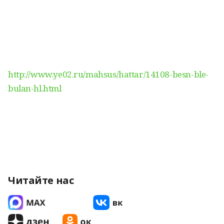
http://www.ye02.ru/mahsus/hattar/14108-besn-ble-
bulan-hl.html
Читайте нас