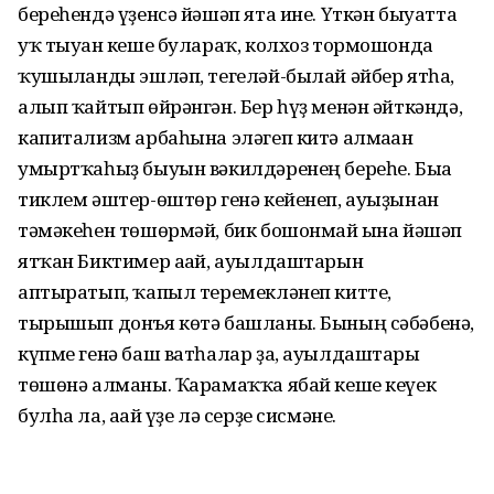
береһендә үҙен­сә йәшәп ята ине. Үткән быуатта
уҡ тыуған кеше булараҡ, колхоз тормошонда
ҡушылғанды эшләп, тегеләй-былай әйбер ятһа,
алып ҡайтып өйрәнгән. Бер һүҙ менән әйткәндә,
капитализм арбаһына эләгеп китә алмаған
умыртҡаһыҙ быуын вәкилдәренең береһе. Быға
тиклем әштер-өштөр генә кейенеп, ауыҙынан
тәмәкеһен төшөрмәй, бик бошонмай ғына йәшәп
ятҡан Биктимер ағай, ауылдаштарын
аптыратып, ҡапыл теремекләнеп китте,
тырышып донъя көтә башланы. Бының сәбәбенә,
күпме генә баш ватһалар ҙа, ауылдаштары
төшөнә алманы. Ҡарамаҡҡа ябай кеше кеүек
булһа ла, ағай үҙе лә серҙе сисмәне.