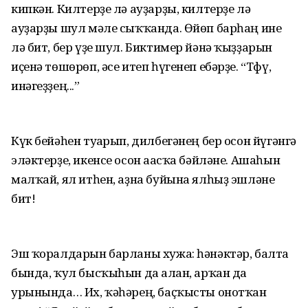
кипкән. Килтерҙе лә ауҙарҙы, килтерҙе лә
ауҙарҙы шул мәле сыҡҡанда. Өйөп барһаң ине
лә бит, бер үҙе шул. Биктимер йәнә ҡыҙҙарын
иҫенә төшөрөп, әсе итеп һүгенеп ебәрҙе. “Тфү,
инәгеҙҙең...”
Күк бейәһен туғарып, дилбегәнең бер осон йүгәнгә
эләктерҙе, икенсе осон ағасҡа бәйләне. Ашаһын
малҡай, ял итһен, аҙна буйына ялһыҙ эшләне
бит!
Эш ҡоралдарын барланы хужа: һәнәктәр, балта
бында, ҡул бысҡыһын да алған, арҡан да
урынында… Их, ҡәһәрең, баҫҡысты онот­ҡан