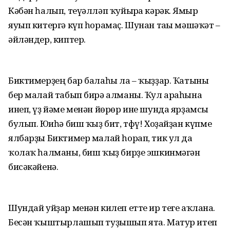
Кәбән һалып, теүәлләп ҡуйыр­ға кәрәк. Ямғыр
яуып китергә күп һорамаҫ. Шунан тағы мәшәҡәт –
әйләндер, киптер.
Биктимерҙең бар балаһы ла – ҡыҙҙар. Ҡатыны
бер малай табып бирә алманы. Ҡул араһына
инеп, үҙ йәме менән йөрөр ине шунда ярҙамсы
булып. Юғиһә биш ҡыҙ бит, тфү! Хоҙайҙан күпме
ялбарҙы Биктимер малай һорап, тик ул да
ҡолаҡ һалманы, биш ҡыҙ бирҙе эшкинмәгән
бисәкәйенә.
Шундай уйҙар менән килеп етте ир теге аҡланға.
Бесән ҡыштырлашып туҙышып ята. Матур итеп