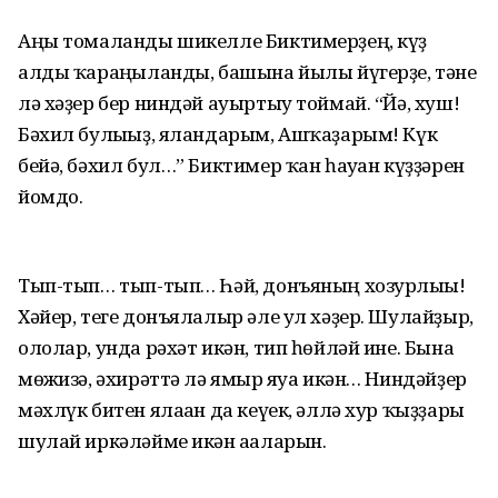
Аңы томаланды шикелле Биктимерҙең, күҙ
алды ҡараңғыланды, башына йылы йүгерҙе, тәне
лә хәҙер бер ниндәй ауыртыу тоймай. “Йә, хуш!
Бәхил булығыҙ, яландарым, Ашҡаҙарым! Күк
бейә, бәхил бул…” Биктимер ҡан һауған күҙҙәрен
йомдо.
Тып-тып… тып-тып… Һәй, донъяның хозурлығы!
Хәйер, теге донъялалыр әле ул хәҙер. Шулайҙыр,
ололар, унда рәхәт икән, тип һөйләй ине. Бына
мөғжизә, әхирәттә лә ямғыр яуа икән… Ниндәйҙер
мәхлүк битен ялаған да кеүек, әллә хур ҡыҙҙары
шулай иркәләйме икән ағаларын.