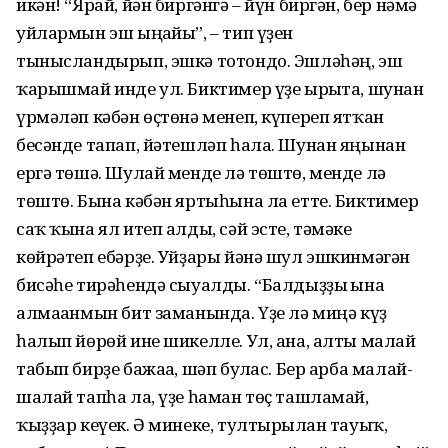
икән! “Ярай, йән биргәнгә – йүн биргән, бер нәмә
уйлармын эш ыңғайы”, – тип үҙен
тынысландырып, эшкә тотондо. Эшләһәң, эш
ҡарышмай инде ул. Биктимер үҙе ырғыта, шунан
үрмәләп кәбән өҫтөнә менеп, күпереп ятҡан
бесәнде тапап, йәтешләп һала. Шунан яңынан
ергә төшә. Шулай менде лә төштө, менде лә
төштө. Бына кәбән яртыһына ла етте. Биктимер
саҡ ҡына ял итеп алды, сәй эсте, тәмәке
көйрәтеп ебәрҙе. Уйҙары йәнә шул эшкинмәгән
бисәһе тирәһендә сыуалды. “Балдыҙҙы ғына
алмағанмын бит заманында. Үҙе лә миңә күҙ
һалып йөрөй ине шикелле. Ул, ана, алты малай
табып бирҙе бажаға, шәп булғас. Бер арба малай-
шалай тапһа ла, үҙе һаман төҫ ташламай,
ҡыҙҙар кеүек. Ә минеке, тултырылған тауыҡ,