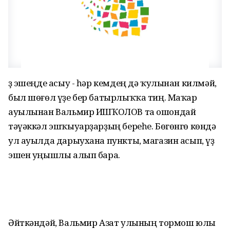
Үҙ эшеңде асыу - һәр кемдең дә ҡулынан килмәй,
был шөғөл үҙе бер батырлыҡҡа тиң. Маҡар
ауылынан Вальмир ИШҠОЛОВ та ошондай
тәүәккәл эшҡыуарҙарҙың береһе. Бөгөнгө көндә
ул ауылда дарыухана пункты, магазин асып, үҙ
эшен уңышлы алып бара.
Әйткәндәй, Вальмир Азат улының тормош юлы