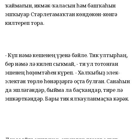
ҡаймағын, икмәк-ҡаласын һәм башҡаһын
эшҡыуар Стәрлетамаҡтан көндөкөн-көнгә
килтереп тора.
- Күп нәмә кешенең үҙенә бәйле. Тик ултырһаң,
бер нәмә лә килеп сыҡмай, - ти ул тотонған
эшенең һөҙөмтәһен күреп. - Халҡыбыҙ элек-
электән төрлө һөнәрҙәргә оҫта булған. Санаһын
да эшләгәндәр, быйма ла баҫҡандар, тире лә
эшкәрткәндәр. Бары тик ялҡауланмаҫҡа кәрәк.