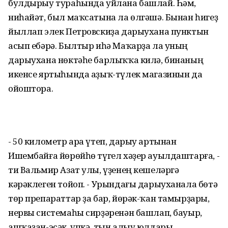
булдырыу тураһында уйлана башлай. Һәм,
ниһайәт, был маҡсатына ла өлгәшә. Бынан һигеҙ
йыллап элек Петровскиҙа дарыухана пунктын
асып ебәрә. Былтыр иһә Маҡарҙа ла уның
дарыухана нөктәһе барлыҡҡа килә, бинаның
икенсе яртыһында аҙыҡ-түлек магазинын да
ойоштора.
- 50 километр ара үтеп, дарыу артынан
Ишембайға йөрөйһө түгел хәҙер ауылдаштарға, -
ти Вальмир Азат улы, үҙенең кешеләргә
кәрәклеген тойоп. - Урындағы дарыуханала бөтә
төр препараттар ҙа бар, йөрәк-ҡан тамырҙары,
нервы системаһы сирҙәренән башлап, бауыр,
ашҡаҙан-эсәк, үпкә, тын алыу юлдары