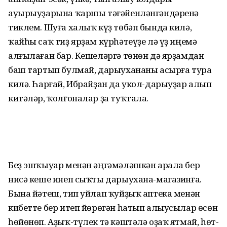
ауырыуҙарына ҡаршы тәғәйенләнгәндәренә
тиклем. Шуға халыҡ күҙ төбәп бында килә,
ҡайһы саҡ тиҙ ярҙам күрһәтеүҙе лә үҙ иңемә
алғылаған бар. Кешеләргә төнөн дә ярҙамдан
баш тартып булмай, дарыухананы асырға тура
килә. Һарғай, Ибрайҙан да укол-дарыуҙар алып
китәләр, ҡолғоналар ҙа туҡтала.
Беҙ эшҡыуар менән әңгәмәләшкән арала бер
нисә кеше инеп сыҡты дарыухана-магазинға.
Бына йәтеш, тип уйлап ҡуйҙыҡ аптека менән
кибетте бер итеп йөрөгән һатып алыусылар өсөн
һөйөнөп. Аҙыҡ-түлек тә кәштәлә оҙаҡ ятмай, һөт-