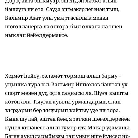
Дөрөҫ әйтә эшҡыуар, эшеңдән ләззәт алып
йәшәүгә ни етә! Сауҙа эшмәкәрлегенән тыш,
Вальмир Азат улы умартасылыҡ менән
шөғөлләнергә лә өлгөрә, был өлкәлә лә эшен
ныҡлап йәйелдермәксе.
Хеҙмәт һөйөү, сәләмәт тормош алып барыу –
уңышҡа тура юл. Вальмир Ишҡолов йәштән үк
спорт менән дуҫ, оҫта саңғысы ла. Шуға ҡышты
көтөп ала. Тыуған ауылы урмандарын, ялан-
ҡырҙарын бер ҡыҙырып ҡайтыу үҙе ни тора.
Бына шулай, эштән йәм, яратҡан шөғөлдәренән
күңел кинәнесе алып ғүмер итә Маҡар уҙаманы.
Бөгөн ауылдарыбыҙҙы тап уның ише йүнсел ир-