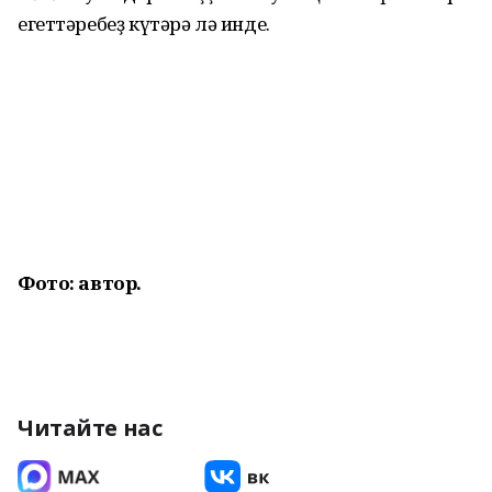
егеттәребеҙ күтәрә лә инде.
Фото: автор.
Читайте нас