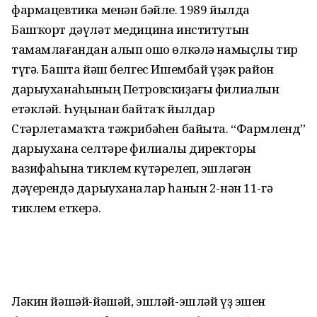
фармацевтика менән бәйле. 1989 йылда
Башҡорт дәүләт медицина институтын
тамамлағандан алып ошо өлкәлә намыҫлы тир
түгә. Башта йәш белгес Ишембай үҙәк район
дарыуханаһының Петровскиҙағы филиалын
етәкләй. Һуңынан байтаҡ йылдар
Стәрлетамаҡта тәжрибәһен байыта. “Фармленд”
дарыухана селтәре филиалы директоры
вазифаһына тиклем күтәрелеп, эшләгән
дәүерендә дарыуханалар һанын 2-нән 11-гә
тиклем еткерә.
Ләкин йәшәй-йәшәй, эшләй-эшләй үҙ эшен