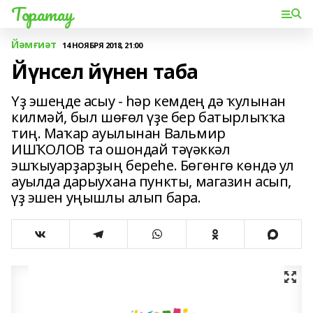
Торатау
Йәмғиәт
14 НОЯБРЯ 2018, 21:00
Йүнсел йүнен таба
Үҙ эшеңде асыу - һәр кемдең дә ҡулынан
килмәй, был шөғөл үҙе бер батырлыҡҡа
тиң. Маҡар ауылынан Вальмир
ИШҠОЛОВ та ошондай тәүәккәл
эшҡыуарҙарҙың береһе. Бөгөнгө көндә ул
ауылда дарыухана пункты, магазин асып,
үҙ эшен уңышлы алып бара.