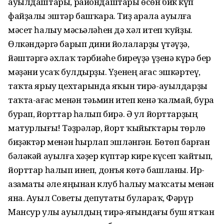
ауылдаштары, райондаштары өсөн бик күп
файҙалы эштәр башҡара. Тиҙ арала ауылға
мәсет һалыу мәсьәләһен дә хәл итеп ҡуйҙы.
Өлкәндәргә барып дини йолаларҙы үтәүҙә,
йәштәргә әхлаҡ тәрбиәһе биреүҙә үҙенә күрә бер
мәҙәни усаҡ булдырҙы. Үҙенең ағас эшкәртеү,
таҡта ярыу цехтарында яҡын тирә-ауылдарҙы
таҡта-ағас менән тәьмин итеп кенә ҡалмай, бура
бурап, йорттар һалып бирә. Ә ул йорттарҙың
матурлығы! Тәҙрәләр, йорт ҡыйыҡтары төрлө
биҙәктәр менән һырлап эшләнгән. Бөтөп барған
бәләкәй ауылға хәҙер күптәр кире күсеп ҡайтып,
йорттар һалып инеп, донъя көтә башланы. Ир-
азаматы әле яңынан клуб һалыу маҡсаты менән
яна. Ауыл Советы депутаты булараҡ, Фәрүр
Мансур улы ауылдың тирә-яғындағы буш ятҡан