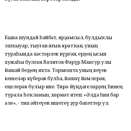
Бына шундай һәйбәт, ярҙамсыл, булдыҡлы
эшҡыуар, тыуған яғын яратҡан, уның
тураһында хәстәрлек күргән, ерҙең ысын
хужаһы булған Вәлитов Фәрүр Мансур улы
йәшәй беҙҙең яҡта. Тормошта уның кеүек
кешеләр күберәк булһа, йәшәү йәмлерәк,
еңелерәк булыр ине. Тирә-йүндәгеләрҙең һинең
турала һоҡланып, хөрмәт итеп: «Әлдә һин бар
әле», - тип әйтеүен ишетеү ҙур бәхеттер ул.