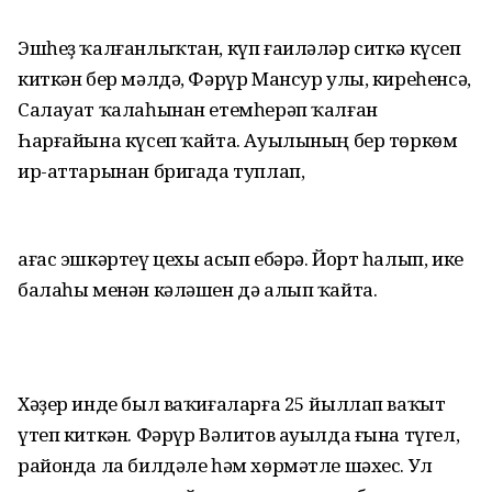
Эшһеҙ ҡалғанлыҡтан, күп ғаиләләр ситкә күсеп
киткән бер мәлдә, Фәрүр Мансур улы, киреһенсә,
Салауат ҡалаһынан етемһерәп ҡалған
Һарғайына күсеп ҡайта. Ауылының бер төркөм
ир-аттарынан бригада туплап,
ағас эшкәртеү цехы асып ебәрә. Йорт һалып, ике
балаһы менән кәләшен дә алып ҡайта.
Хәҙер инде был ваҡиғаларға 25 йыллап ваҡыт
үтеп киткән. Фәрүр Вәлитов ауылда ғына түгел,
районда ла билдәле һәм хөрмәтле шәхес. Ул