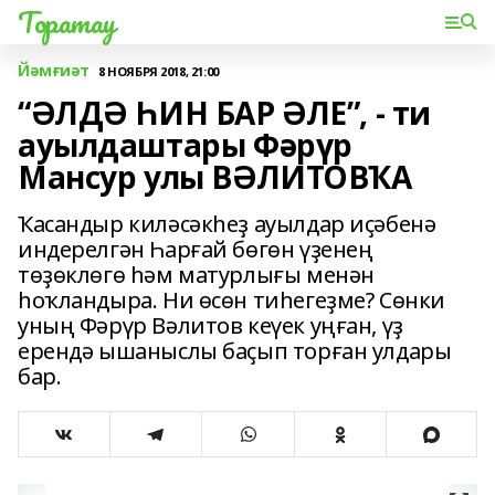
Торатау
Йәмғиәт
8 НОЯБРЯ 2018, 21:00
“ӘЛДӘ ҺИН БАР ӘЛЕ”, - ти
ауылдаштары Фәрүр
Мансур улы ВӘЛИТОВҠА
Ҡасандыр киләсәкһеҙ ауылдар иҫәбенә
индерелгән Һарғай бөгөн үҙенең
төҙөклөгө һәм матурлығы менән
һоҡландыра. Ни өсөн тиһегеҙме? Сөнки
уның Фәрүр Вәлитов кеүек уңған, үҙ
ерендә ышаныслы баҫып торған улдары
бар.