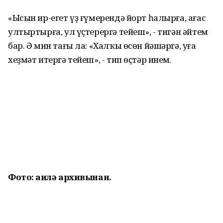
«Ысын ир-егет үҙ ғүмерендә йорт һалырға, ағас
ултыртырға, ул үҫтерергә тейеш», - тигән әйтем
бар. Ә мин тағы ла: «Халҡы өсөн йәшәргә, уға
хеҙмәт итергә тейеш», - тип өҫтәр инем.
Фото: ғаилә архивынан.