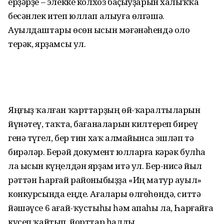
ерҙәрҙе – элекке колхоз баҫыуҙарын халыҡҡа
бесәнлек итеп юллап алыуға өлгәшә.
Ауылдаштары өсөн ысын мәғәнәһендә оло
терәк, ярҙамсы ул.
Яңғыҙ ҡалған ҡарттарҙың өй-ҡаралтыларын
йүнәтеү, таҡта, бағаналарын килтереп биреү
генә түгел, бер тин хаҡ алмайынса эшләп тә
бирәләр. Берәй документ юлларға кәрәк булһа
ла ысын күңелдән ярҙам итә ул. Бер-нисә йыл
рәттән Һарғай районыбыҙҙа «Иң матур ауыл»
конкурсында еңде. Ағалары өлгөһөндә, ситтә
йәшәүсе 6 ағай-ҡустыһы һәм апаһы ла, Һарғайға
күсеп ҡайтып, йорттар һалды.