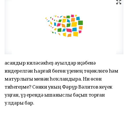
Ҡасандыр киләсәкһеҙ ауылдар иҫәбенә
индерелгән Һарғай бөгөн үҙенең төҙөклөгө һәм
матурлығы менән һоҡландыра. Ни өсөн
тиһегеҙме? Сөнки уның Фәрүр Вәлитов кеүек
уңған, үҙ ерендә ышаныслы баҫып торған
улдары бар.