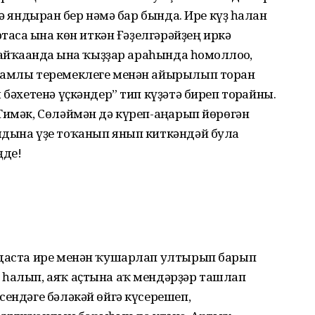
ә яндырған бер нәмә бар бында. Ире күҙ һалған
таса ғына көн иткән Ғәҙелгәрәйҙең иркә
айҡағанда ғына ҡыҙҙар араһында һомғоллоғо,
һамлы теремеклеге менән айырылып торған
 бәхетенә үҫкәндер” тип күҙәтә биреп торғайны.
Тимәк, Сөләймән дә күреп-аңғарып йөрөгән
лдына үҙе тоҡанып янып киткәндәй була
ңде!
ндаста ире менән ҡушарлап ултырып барып
 һалып, аяҡ аҫтына аҡ мендәрҙәр ташлап
сендәге бәләкәй өйгә күсерешеп,