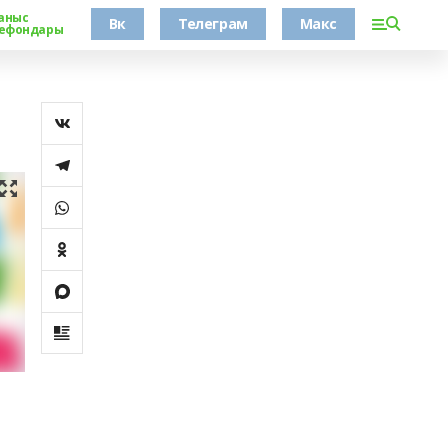
аныс
Вк
Телеграм
Макс
ефондары