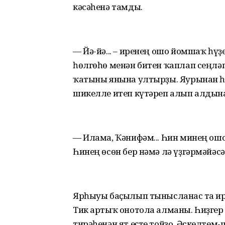
кәсәһенә тамды.
— Йә-йә... – иренең ошо йомшаҡ һүҙ
һөлгөһө менән битен ҡаплап сеңләп
ҡатыны янына ултырҙы. Яурынан һө
шикелле итеп күтәреп алып алдына
— Илама, Ҡәнифәм... Һин минең ошо
Һинең өсөн бер нәмә лә үҙгәрмәйәсә
Ярһыуы баҫылып тынысланғас та и
Тик артыҡ онотола алманы. Һиҙге
тирәһенән ят еҫте тойҙо. Әскелтем-ш