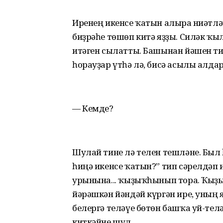
Иренең икенсе ҡатын алырға ниәтл
биҙрәһе төшөп китә яҙҙы. Силәк ҡы
итәген сылатты. Башынан йәшен тиҙ
һорауҙар үтһә лә, бисә асылы алда
— Кемде?
Шулай тине лә телен тешләне. Был 
һиңә икенсе ҡатын?” тип сәрелдәп
урынына... ҡыҙыҡһынып тора. Ҡыҙ
йәрәшкән йәндәй күргән ире, уның 
белергә теләүе бөтөн башҡа уй-телә
киткәйне шул.