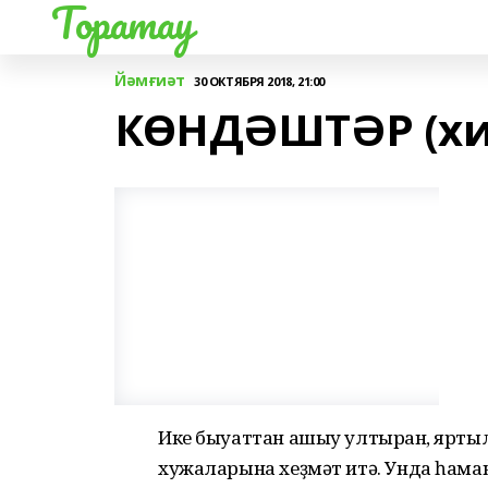
Торатау
Йәмғиәт
30 ОКТЯБРЯ 2018, 21:00
КӨНДӘШТӘР (хи
Ике быуаттан ашыу ултырған, яртыл
хужаларына хеҙмәт итә. Унда һаман