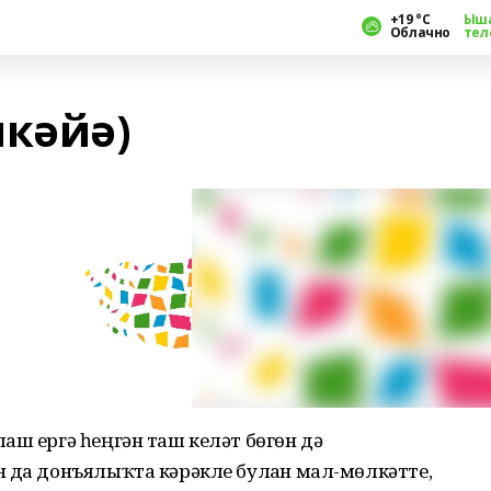
+19 °С
Ыш
Облачно
тел
кәйә)
аш ергә һеңгән таш келәт бөгөн дә
 да донъялыҡта кәрәкле булған мал-мөлкәтте,