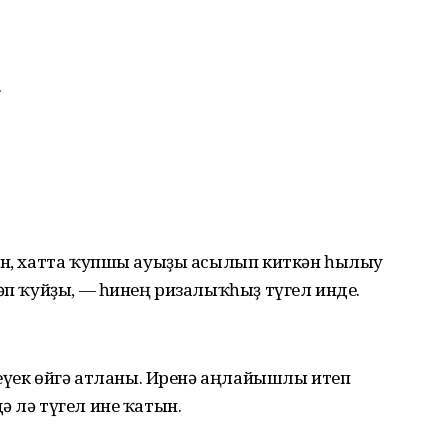
.
ған, хатта ҡупшы ауыҙы асылып киткән һылыу
тәп ҡуйҙы, — һинең ризалыҡһыҙ түгел инде.
 кеүек өйгә атланы. Иренә аңлайышлы итеп
ә лә түгел ине ҡатын.