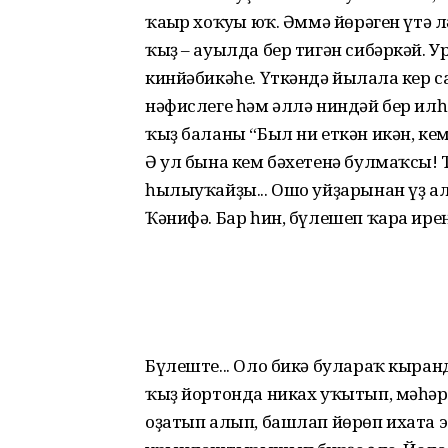
ҡағыр хоҡуғы юҡ. Әммә йөрәген үтә л
ҡыҙ – ауылда бер тигән сибәркәй. Ур
кинйәбикәһе. Үткәндә йылғала кер с
нәфислеге һәм әллә ниндәй бер ил
ҡыҙ баланы “Был ни еткән икән, кем
Ә ул бына кем бәхетенә булмаҡсы! 
һылыуҡайҙы... Ошо уйҙарынан үҙ а
Ҡәнифә. Бар һин, бүлешеп ҡара ире
Бүлеште... Оло бикә булараҡ кыра
ҡыҙ йортонда никах уҡытып, мәһәр
оҙатып алып, башлап йөрөп ихата э