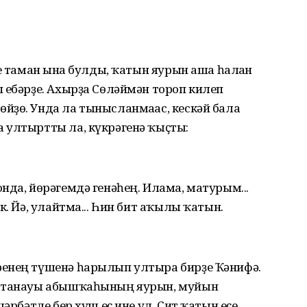
е таман ғына булды, ҡатын яурын аша һалған
 ебәрҙе. Ахырҙа Сөләймән тороп килеп
йҙө. Унда ла тынысланмағас, кескәй бала
 ултыртты ла, күкрәгенә ҡыҫты:
нда, йөрәгемдә генәһең. Илама, матурым...
к. Йә, улайтма... Һин бит аҡылы ҡатын.
ренең түшенә һарылып ултыра бирҙе Ҡәнифә.
р танауы абышҡаһының яурын, муйын
әрбәтле бер хуш еҫ ине ул. Сит ҡатын еҫе...