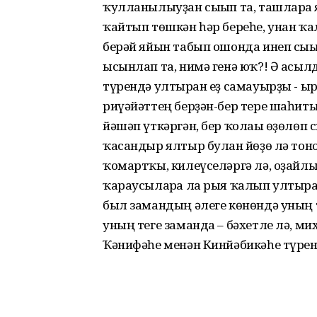
ҡулланылыуҙан сығып та, ташларға 
ҡайтып төшкән һәр береһе, унан ҡа
берәй яйын табып ошонда инеп сығыу
ысынлап та, нимә генә юҡ?! Ә асылд
түрендә ултырған еҙ самауырҙы - ы
риүәйәттең берҙән-бер тере шаһитын
йәшәп үткәргән, бер ҡолағы өҙөлөп
ҡасандыр ялтыр булған йөҙө лә тоно
ҡомартҡы, килеүселәргә лә, оҙайл
ҡараусыларға ла рыя ҡалып ултыра 
был замандың әлеге көнөндә уның т
уның теге заманда – бәхетле лә, ми
Ҡәнифәһе менән Кинйәбикәһе түренд