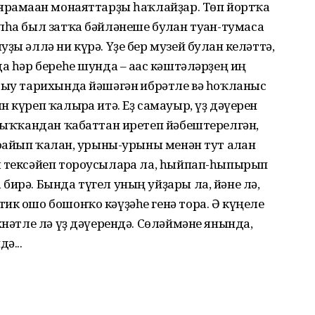
ярамаған монаяттарҙы һаҡлайҙар. Төп йортҡа
лһа был затҡа бәйләнеше булған туған-тумаса
ҙы әллә ни күрә. Үҙе бер музей булған келәттә,
а һәр береһе шунда – ағас кәштәләрҙең иң
рыу тарихында йәшәгән ғибрәтле вә һоҡланғыс
 күреп ҡалырға итә. Еҙ самауыр, үҙ дәүерен
 сыҡҡандан ҡабаттан иретеп йәбештерелгән,
ғайып ҡалған, урыны-урыны менән тут алған
ы тексәйеп тороусыларға ла, һыйпап-һыпырып
бирә. Бында түгел уның уйҙары ла, йәне лә,
ик ошо бошонҡо кәүҙәһе генә тора. Ә күңеле
хнәтле лә үҙ дәүерендә. Сөләймәне янында,
ә...