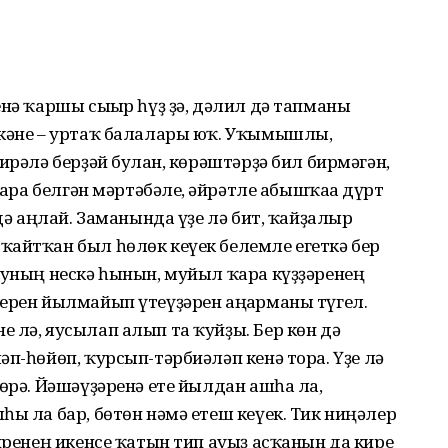
енә ҡаршы сығыр һүҙ ҙә, дәлил дә тапманы
ткәне – уртаҡ балалары юҡ. Уҡымышлы,
ирәлә берҙәй булған, көрәштәрҙә бил бирмәгән,
ҡара белгән мәртәбәле, ғәйрәтле абышҡаға дүрт
 дә аңлай. Заманында үҙе лә бит, ҡайҙалыр
ҡайтҡан был һөлөк кеүек белемле егеткә бер
 уның нескә һынын, муйыл ҡара күҙҙәренең
шерен йылмайып үтеүҙәрен аңғарманы түгел.
 лә, яусылап алып та ҡуйҙы. Бер көн дә
әп-һөйөп, ҡурсып-тәрбиәләп кенә тора. Үҙе лә
гөрә. Йәшәүҙәренә ете йылдан ашһа ла,
һы ла бар, бөтөн нәмә етеш кеүек. Тик ниңәлер
 иренең икенсе ҡатын тип ауыҙ асҡанын да кире