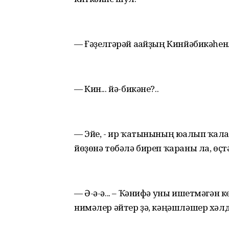
— Ғәҙелгәрәй ағайҙың Кинйәбикәһен
— Кин... йә-бикәне?..
— Эйе, - ир ҡатынының юғалып ҡал
йөҙөнә төбәлә биреп ҡараны ла, өҫ
— Ә-ә-ә... – Ҡәнифә уны ишетмәгән
нимәлер әйтер ҙә, кәңәшләшер хәлд