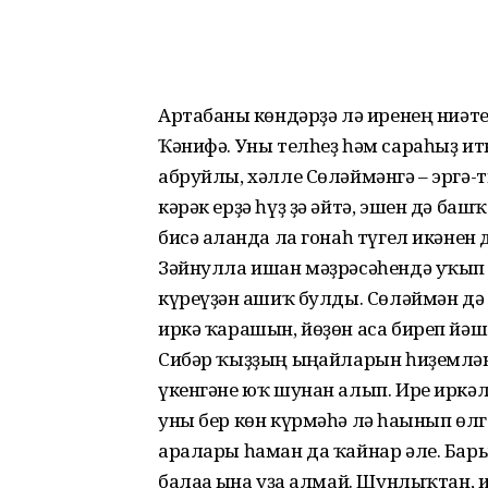
Артабанғы көндәрҙә лә иренең ниәт
Ҡәнифә. Уны телһеҙ һәм сараһыҙ и
абруйлы, хәлле Сөләймәнгә – эргә-т
кәрәк ерҙә һүҙ ҙә әйтә, эшен дә баш
бисә алғанда ла гонаһ түгел икәнен
Зәйнулла ишан мәҙрәсәһендә уҡып 
күреүҙән ғашиҡ булды. Сөләймән дә
иркә ҡарашын, йөҙөн аса биреп йә
Сибәр ҡыҙҙың ыңғайларын һиҙемләне
үкенгәне юҡ шунан алып. Ире иркәл
уны бер көн күрмәһә лә һағынып өл
аралары һаман да ҡайнар әле. Бары
балаға ғына уҙа алмай. Шунлыҡтан,