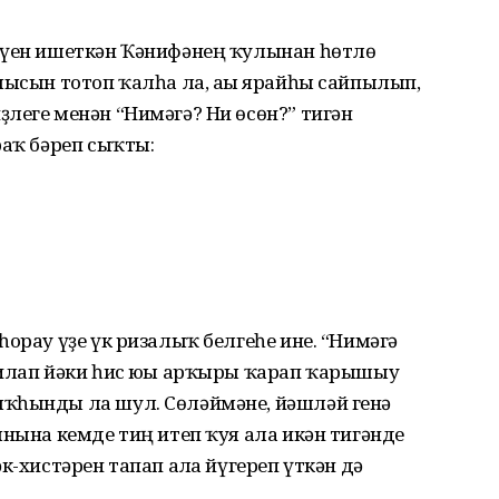
әүен ишеткән Ҡәнифәнең ҡулынан һөтлө
лысын тотоп ҡалһа ла, ағы ярайһы сайпылып,
леге менән “Нимәгә? Ни өсөн?” тигән
раҡ бәреп сыҡты:
һорау үҙе үк ризалыҡ белгеһе ине. “Нимәгә
 илап йәки һис юғы арҡыры ҡарап ҡарышыу
ыҡһынды ла шул. Сөләймәне, йәшләй генә
янына кемде тиң итеп ҡуя ала икән тигәнде
к-хистәрен тапап алға йүгереп үткән дә