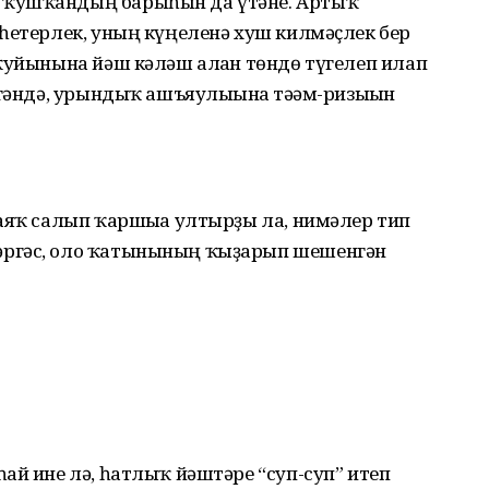
 ҡушҡандың барыһын да үтәне. Артыҡ
һетерлек, уның күңеленә хуш килмәҫлек бер
ҡуйынына йәш кәләш алған төндө түгелеп илап
нгәндә, урындыҡ ашъяулығына тәғәм-ризығын
аяҡ салып ҡаршыға ултырҙы ла, нимәлер тип
әргәс, оло ҡатынының ҡыҙарып шешенгән
ай ине лә, һатлыҡ йәштәре “суп-суп” итеп