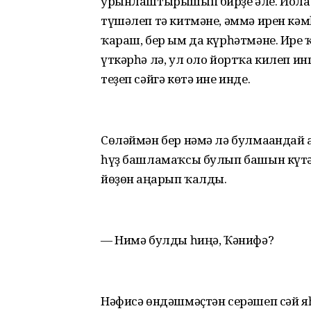
урынлаштырышып бирҙе әле. Йола
түшәлеп тә китмәне, әммә ирен кәм
ҡараш, бер ым да күрһәтмәне. Ире 
үткәрһә лә, ул оло йортҡа килеп и
теҙеп сәйгә көтә ине инде.
Сөләймән бер нәмә лә булмағандай 
һүҙ башламаҡсы булып башын күт
йөҙөн аңғарып ҡалды.
— Нимә булды һиңә, Ҡәнифә?
Нәфисә өндәшмәҫтән серәшеп сәй яһ