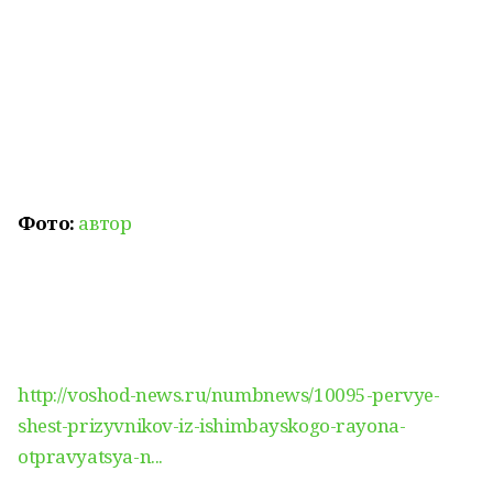
Фото:
автор
http://voshod-news.ru/numbnews/10095-pervye-
shest-prizyvnikov-iz-ishimbayskogo-rayona-
otpravyatsya-n...