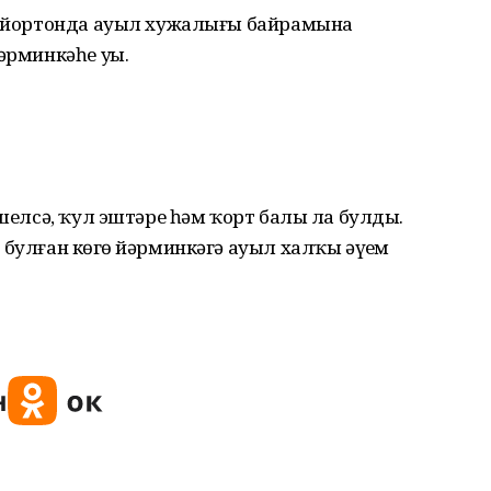
әт йортонда ауыл хужалығы байрамына
рминкәһе уҙҙы.
әшелсә, ҡул эштәре һәм ҡорт балы ла булды.
булған көҙгө йәрминкәгә ауыл халҡы әүҙем