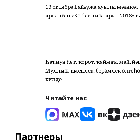
13 октябрҙә Байғужа ауылы мәҙәни
арналған «Көҙ байлыҡтары - 2018» йә
Һатыуҙа һөт, ҡорот, ҡаймаҡ, май, й
Муллыҡ, именлек, берҙәмлек өлгөһө 
килде.
Читайте нас
Партнеры