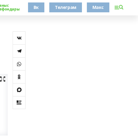
аныс
Вк
Телеграм
Макс
ефондары