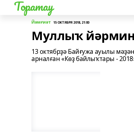
Торатау
Йәмғиәт
15 ОКТЯБРЯ 2018, 21:00
Муллыҡ йәрмин
13 октябрҙә Байғужа ауылы мәҙ
арналған «Көҙ байлыҡтары - 2018