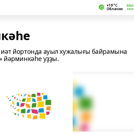
+19 °С
Ыш
Облачно
тел
кәһе
әниәт йортонда ауыл хужалығы байрамына
» йәрминкәһе уҙҙы.