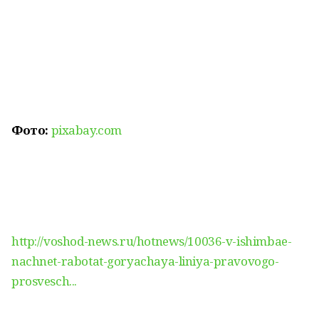
Фото:
pixabay.com
http://voshod-news.ru/hotnews/10036-v-ishimbae-
nachnet-rabotat-goryachaya-liniya-pravovogo-
prosvesch...