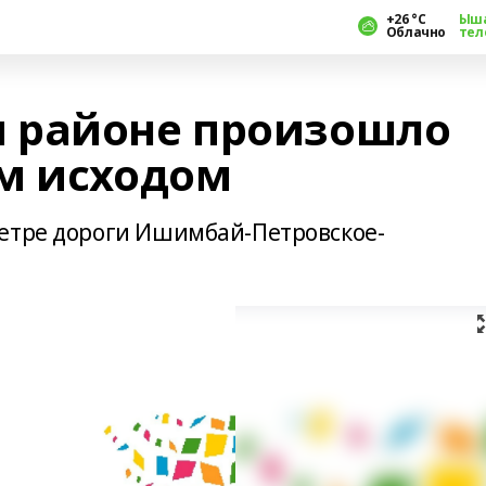
+26 °С
Ыш
Облачно
тел
 районе произошло
м исходом
етре дороги Ишимбай-Петровское-