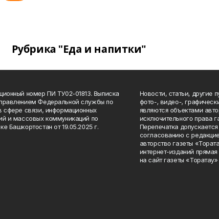
Рубрика "Еда и напитки"
ционный номер ПИ ТУ02-01813. Выписка
Новости, статьи, другие 
Управлением Федеральной службы по
фото-, видео-, графичес
в сфере связи, информационных
являются объектами авто
ий и массовых коммуникаций по
исключительного права г
ке Башкортостан от 19.05.2025 г.
Перепечатка допускается 
согласованию с редакцие
авторство газеты «Тората
интернет-изданий прямая
на сайт газеты «Торатау»