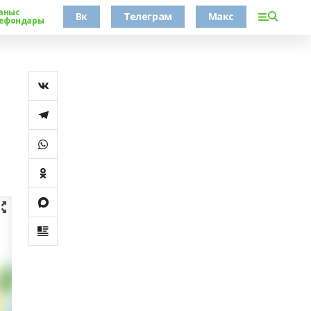
аныс
Вк
Телеграм
Макс
ефондары