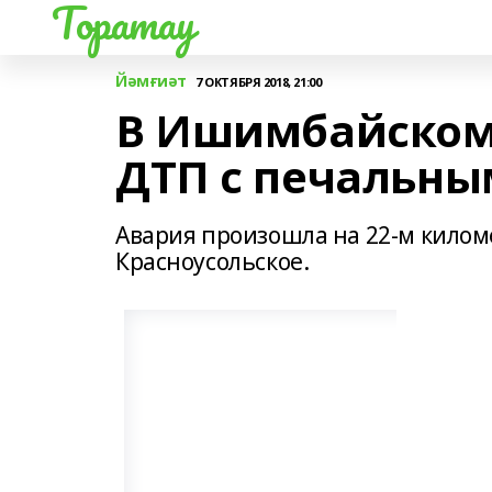
Торатау
Йәмғиәт
7 ОКТЯБРЯ 2018, 21:00
В Ишимбайском
ДТП с печальны
Авария произошла на 22-м килом
Красноусольское.