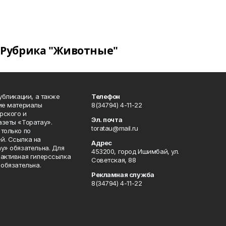
Рубрика "Животные"
публикации, а также
Телефон
кие материалы
8(34794) 4-11-22
рского и
Эл. почта
азеты «Торатау».
toratau@mail.ru
только по
й. Ссылка на
Адрес
у» обязательна. Для
453200, город Ишимбай, ул.
 активная гиперссылка
Советская, 88
 обязательна.
Рекламная служба
8(34794) 4-11-22