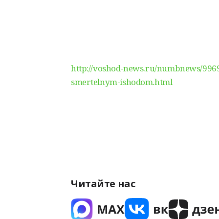
http://voshod-news.ru/numbnews/9969
smertelnym-ishodom.html
Читайте нас