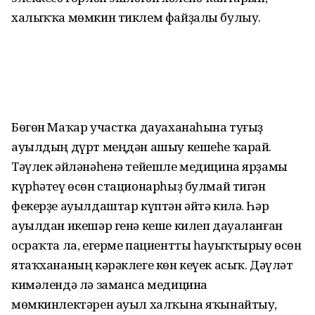
халыҡҡа мөмкин тиклем файҙалы булыу.
Бөгөн Маҡар участка дауаханаһына туғыҙ
ауылдың дүрт меңдән ашыу кешеһе ҡарай.
Тәүлек әйләнәһенә тейешле медицина ярҙамы
күрһәтеү өсөн стационарһыҙ булмай тигән
фекерҙе ауылдаштар күптән әйтә килә. Һәр
ауылдан икешәр генә кеше килеп дауаланған
осраҡта ла, егерме пациентты һауыҡтырыу өсөн
ятаҡхананың кәрәклеге көн кеүек асыҡ. Дәүләт
кимәлендә лә заманса медицина
мөмкинлектәрен ауыл халҡына яҡынайтыу,