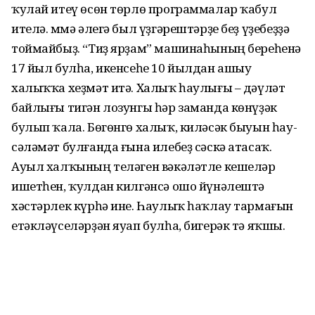
ҡулай итеү өсөн төрлө программалар ҡабул
ителә. Әммә әлегә был үҙгәрештәрҙе беҙ үҙебеҙҙә
тоймайбыҙ. “Тиҙ ярҙам” машинаһының береһенә
17 йыл булһа, икенсеһе 10 йылдан ашыу
халыҡҡа хеҙмәт итә. Халыҡ һаулығы – дәүләт
байлығы тигән лозунгы һәр заманда көнүҙәк
булып ҡала. Бөгөнгө халыҡ, киләсәк быуын һау-
сәләмәт булғанда ғына илебеҙ сәскә атасаҡ.
Ауыл халҡының теләген вәкәләтле кешеләр
ишетһен, ҡулдан килгәнсә ошо йүнәлештә
хәстәрлек күрһә ине. Һаулыҡ һаҡлау тармағын
етәкләүселәрҙән яуап булһа, бигерәк тә яҡшы.