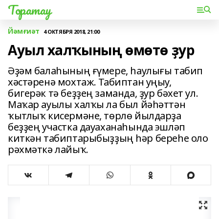
Торатау
Йәмғиәт
4 ОКТЯБРЯ 2018, 21:00
Ауыл халҡының өмөтө ҙур
Әҙәм балаһының ғүмере, һаулығы табип
хәстәренә мохтаж. Табиптан уңыу,
бигерәк тә беҙҙең заманда, ҙур бәхет ул.
Маҡар ауылы халҡы ла был йәһәттән
ҡытлыҡ кисермәне, төрлө йылдарҙа
беҙҙең участка дауаханаһында эшләп
киткән табиптарыбыҙҙың һәр береһе оло
рәхмәткә лайыҡ.