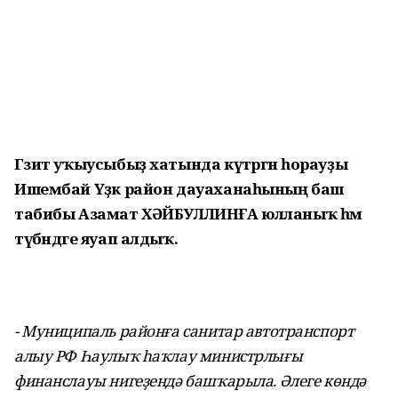
Гәзит уҡыусыбыҙ хатында күтәргән һорауҙы
Ишембай Үҙәк район дауаханаһының баш
табибы Азамат ХӘЙБУЛЛИНҒА юлланыҡ һәм
түбәндәге яуап алдыҡ.
- Муниципаль районға санитар автотранспорт
алыу РФ Һаулыҡ һаҡлау министрлығы
финанслауы нигеҙендә башҡарыла. Әлеге көндә