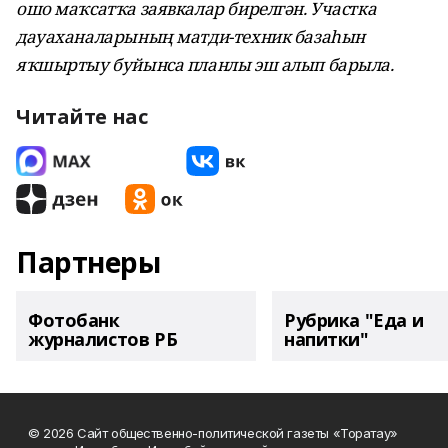
ошо маҡсатҡа заявкалар бирелгән. Участка
дауаханаларының матди-техник
базаһын
яҡшыртыу буйынса планлы эш алып барыла.
Читайте нас
Партнеры
Фотобанк
Рубрика "Еда и
журналистов РБ
напитки"
© 2026 Сайт общественно-политической газеты «Торатау»