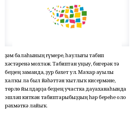
Әҙәм балаһының ғүмере, һаулығы табип
хәстәренә мохтаж. Табиптан уңыу, бигерәк тә
беҙҙең заманда, ҙур бәхет ул. Маҡар ауылы
халҡы ла был йәһәттән ҡытлыҡ кисермәне,
төрлө йылдарҙа беҙҙең участка дауаханаһында
эшләп киткән табиптарыбыҙҙың һәр береһе оло
рәхмәткә лайыҡ.