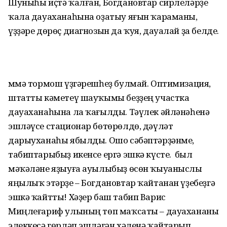
Шуныһы иҫтә ҡалған, Богдановтар сирлеләрҙе
ҡала дауаханаһына оҙатыу яғын ҡараманы,
үҙҙәре дөрөҫ диагнозын да ҡуя, дауалай ҙа белде.
Әммә тормош үҙгәрешһеҙ булмай. Оптимизация,
штатты кәметеү шауҡымы беҙҙең участка
дауаханаһына ла ҡағылды. Тәүлек әйләнәһенә
эшләүсе стационар бөтөрөлдө, дәүләт
дарыуханаһы ябылды. Ошо сәбәптәрҙәнме,
табиптарыбыҙ икенсе ергә эшкә күсте. Ә был
мәҡәләне яҙыуға ауылыбыҙ өсөн ҡыуаныслы
яңылыҡ этәрҙе – Богдановтар ҡайтанан үҙебеҙгә
эшкә ҡайтты! Хәҙер баш табип Варис
Миңлеғариф улының төп маҡсаты – дауахананы
элеккесә гөрләп эшләгән хәленә ҡайтарып,