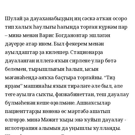
Шулай ҙа дауаханабыҙҙың иң сәскә атҡан осоро
тип халыҡ һаулығы һағында торған күркәм пар
– Әминә менән Варис Богдановтар эшләгән
дәүерҙе атар инем. Был фекерем менән
ауылдаштар ҙа килешер. Стационарҙа
дауаланған иллегә яҡын сирлене улар бөтә
белемен, тырышлығын һалып, ысын
мәғәнәһендә аяҡҡа баҫтыра торғайны. “Тиҙ
ярҙам” машинаһы яҡын тирәләге әле был, әле
теге ауылға сыҡты, физкабинеттан, теш дауалау
бүлмәһенән кеше өҙөлмәне. Ашнаҡсылар
пациенттарҙы көнөнә өс мәртәбә ашатып
өлгөрҙө. Әминә Мәжит ҡыҙы энә ҡуйып дауалау -
иглотерапия алымын да уңышлы ҡулланды.