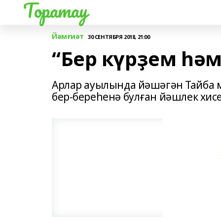
Торатау
Йәмғиәт
30 СЕНТЯБРЯ 2018, 21:00
“Бер күрҙем һәм
Арлар ауылында йәшәгән Тайба 
бер-береһенә булған йәшлек хис