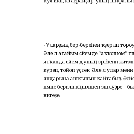
ҡуя икән, кәзә аҫрайҙар, уның шифалы 
- Уларҙың бер-береһен ҡәҙерләп тороу
Әле лә атайым әсәйемде “аҡҡошом” т
ятҡанда әсәйем дә уның эргәһенән к
күреп, тойоп үҫтек. Әле лә улар менән 
яндарына ашҡынып ҡайтабыҙ. Әсәйемд
нәмәне бергәләп кәңәшләшеп эшләүҙәре 
нигеҙе.