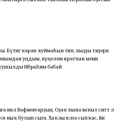
ы. Бүтәнгә ҡарап ҡуймаһын тип, ҡыҙҙы тиҙерәк
тынымдан уңдым, күңелем яратҡан менән
гә ҡушылды Ибраһим бабай.
а килә Вафиевтарҙың. Оҙаҡ ҡына ваҡыт ситтә лә
өсө ныҡ булып сыға. Хаҡлы ялға сыҡҡас, йәнә