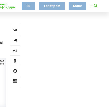
аныс
Вк
Телеграм
Макс
ефондары
да