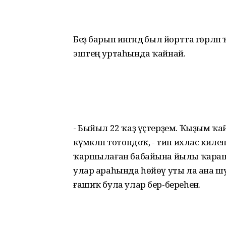
Беҙ барып ингәндә был йортта гөрләп ҡ
эштең уртаһында ҡайнай.
- Быйыл 22 ҡаҙ үҫтерҙем. Ҡыҙым ҡ
күмәкләп тотондоҡ, - тип ихлас киле
ҡаршылаған бабайына йылы ҡараш т
улар араһында һөйөү уты ла ана шу
ғашиҡ була улар бер-береһенә.