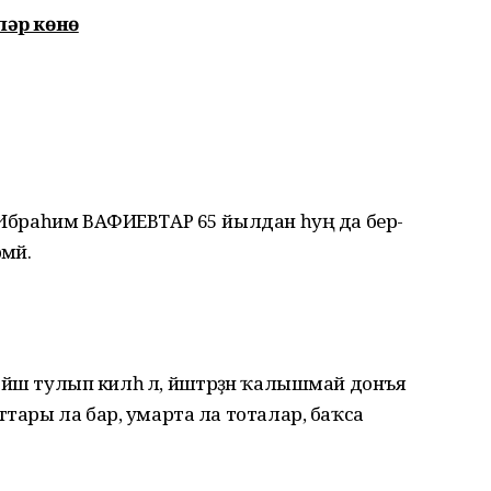
ләр көнө
н Ибраһим ВАФИЕВТАР 65 йылдан һуң да бер-
мәй.
9 йәш тулып килһә лә, йәштәрҙән ҡалышмай донъя
ттары ла бар, умарта ла тоталар, баҡса