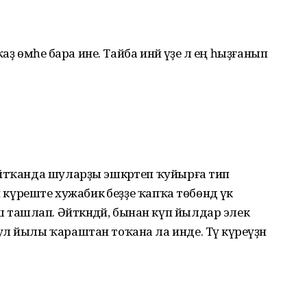
аҙ өмәһе бара ине. Тайба инәй үҙе лә ең һыҙғанып
айтҡанда шуларҙы эшкәртеп ҡуйырға тип
п күреште хужабикә беҙҙе ҡапҡа төбөндә үк
ашлап. Әйткәндәй, бынан күп йылдар элек
л йылы ҡараштан тоҡана ла инде. Тәү күреүҙән