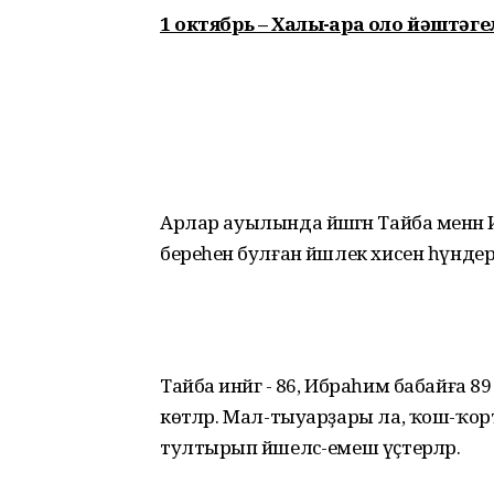
1 октябрь – Халыҡ-ара оло йәштәге
Арлар ауылында йәшәгән Тайба менә
береһенә булған йәшлек хисен һүндер
Тайба инәйгә - 86, Ибраһим бабайға 8
көтәләр. Мал-тыуарҙары ла, ҡош-ҡор
тултырып йәшелсә-емеш үҫтерәләр.