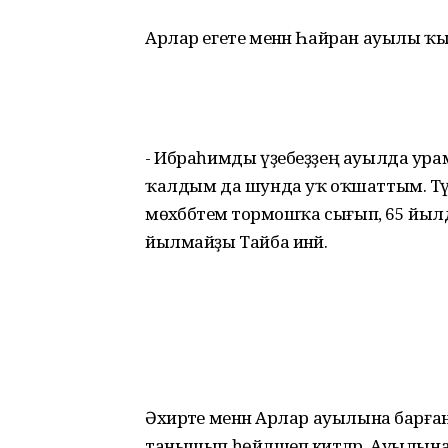
Арлар егете менән Һайран ауылы ҡ
- Ибраһимды үҙебеҙҙең ауылда урам
ҡалдым да шунда уҡ оҡшаттым. Тәү 
мөхәббәтемә тормошҡа сығып, 65 йылдан
йылмайҙы Тайба инәй.
Әхирәте менән Арлар ауылына барған
танышып һөйләшеп китәләр. Ауылы