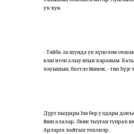
уҡ ҡуя.
- Тайба ла шунда уҡ күңелемә оҡшан
кәләш итеп алыу яғын ҡараным. Ҡа
ҡауышып, бәхетле йәшәнек, - тип һүҙ
Дүрт ҡыҙҙары һәм бер улдары донъяғ
йәшәп алалар. Ләкин тыуған тупраҡ к
Арларға ҡайтып төпләнәләр.