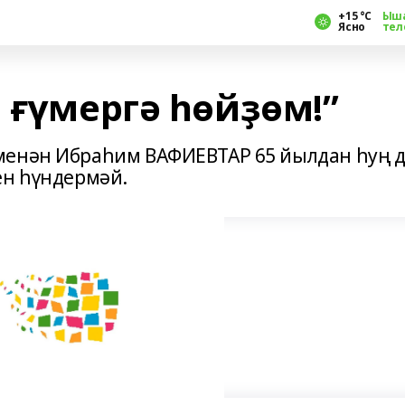
+15 °С
Ыш
Ясно
тел
 ғүмергә һөйҙөм!”
менән Ибраһим ВАФИЕВТАР 65 йылдан һуң 
ен һүндермәй.