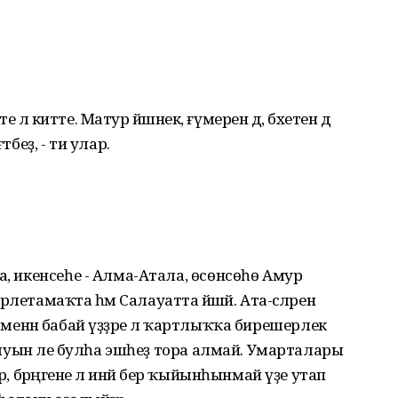
те лә китте. Матур йәшәнек, ғүмерен дә, бәхетен дә
тбеҙ, - ти улар.
а, икенсеһе - Алма-Атала, өсөнсөһө Амур
әрлетамаҡта һәм Салауатта йәшәй. Ата-әсәләрен
инәй менән бабай үҙҙәре лә ҡартлыҡҡа бирешерлек
 быуын әле булһа эшһеҙ тора алмай. Умарталары
р, бәрәңгене лә инәй бер ҡыйынһынмай үҙе утап