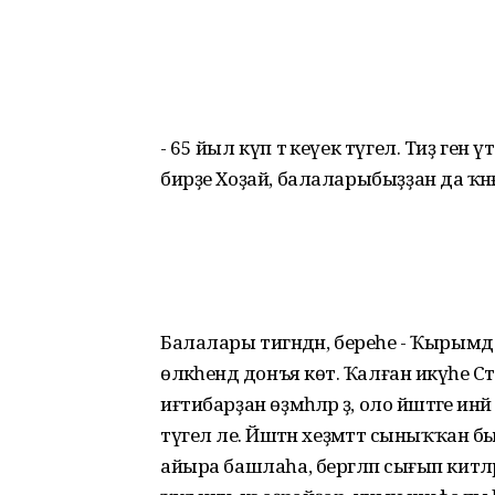
- 65 йыл күп тә кеүек түгел. Тиҙ генә үт
бирҙе Хоҙай, балаларыбыҙҙан да ҡәнәғә
Балалары тигәндән, береһе - Ҡырымд
өлкәһендә донъя көтә. Ҡалған икәүһе Ст
иғтибарҙан өҙмәһәләр ҙә, оло йәштәге 
түгел әле. Йәштән хеҙмәттә сыныҡҡан
айыра башлаһа, бергәләп сығып китәлә