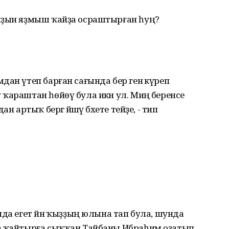
ыҙын яҙмыш ҡайҙа осраштырған һуң?
дан үтеп барған сағында бер генә күреп
ҡараштан һөйөү була икән ул. Миңә беренсе
 артыҡ бергә йәшәү бәхете тейҙе, - тип
да егет йәнә ҡыҙҙың юлына тап була, шунда
на ҡайтырға сыҡҡан Тайбаны Ибраһим оҙатып