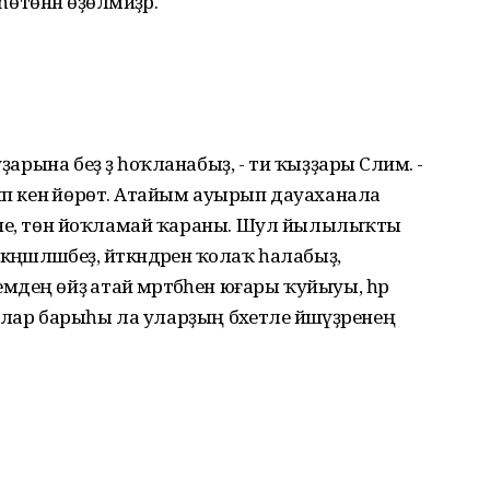
һөтөнән өҙөлмәйҙәр.
ҙарына беҙ ҙә һоҡланабыҙ, - ти ҡыҙҙары Сәлимә. -
ип кенә йөрөтә. Атайым ауырып дауаханала
итмәне, төн йоҡламай ҡараны. Шул йылылыҡты
кәңәшләшәбеҙ, әйткәндәренә ҡолаҡ һалабыҙ,
ең өйҙә атай мәртәбәһен юғары ҡуйыуы, һәр
– былар барыһы ла уларҙың бәхетле йәшәүҙәренең