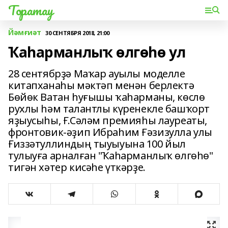
Торатау
Йәмғиәт
30 СЕНТЯБРЯ 2018, 21:00
Ҡаһарманлыҡ өлгөһө ул
28 сентябрҙә Маҡар ауылы моделле
китапханаһы мәктәп менән берлектә
Бөйөк Ватан һуғышы ҡаһарманы, көслө
рухлы һәм талантлы күренекле башҡорт
яҙыусыһы, Ғ.Сәләм премияһы лауреаты,
фронтовик-әҙип Ибраһим Ғәзизулла улы
Ғиззәтуллиндың тыуыуына 100 йыл
тулыуға арналған "Ҡаһарманлыҡ өлгөһө"
тигән хәтер кисәһе үткәрҙе.