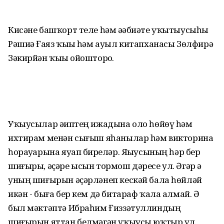
Кисәне башҡорт теле һәм әҙәбиәте уҡытыусыһы
Рәшиҙә Ғаяз ҡыҙы һәм ауыл китапханасы Зөлфирә
Зәкирйән ҡыҙы ойошторҙо.
Уҡыусылар әҙиптең ижадына оло һөйөү һәм
ихтирам менән сығыш яһанылар һәм викторина
һорауҙарына яуап бирҙеләр. Яҙыусының һәр бер
шиғыры, әҫәре ысын тормош дәресе ул. Әгәр ҙә
уның шиғырын әҫәрләнеп кескәй бала һөйләй
икән - быға бер кем дә битараф ҡала алмай. Ә
был мәктәптә Ибраһим Ғиззәтуллиндың
шиғырын яттан белмәгән уҡыусы юҡтыр ул.