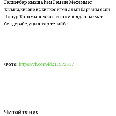
Ғәлиәкбәр ҡыҙына һәм Рәмзиә Мөхәммәт
ҡыҙына,кисәне иҫ киткес итеп алып барғаны өсөн
Илнур Ҡарамышевҡа ысын күңелдән рәхмәт
белдерәбеҙ, уңыштар теләйбеҙ.
Фото:
https://vk.com/id211973517
Читайте нас