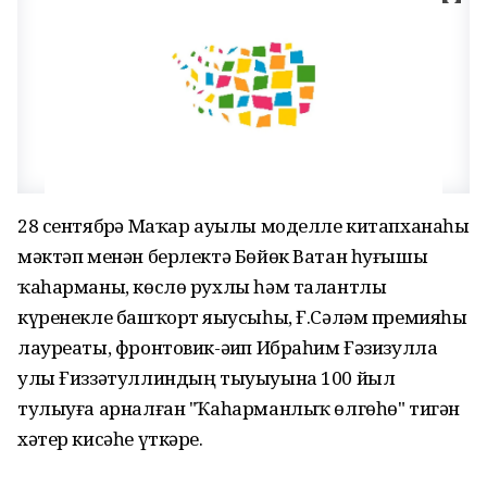
28 сентябрҙә Маҡар ауылы моделле китапханаһы
мәктәп менән берлектә Бөйөк Ватан һуғышы
ҡаһарманы, көслө рухлы һәм талантлы
күренекле башҡорт яҙыусыһы, Ғ.Сәләм премияһы
лауреаты, фронтовик-әҙип Ибраһим Ғәзизулла
улы Ғиззәтуллиндың тыуыуына 100 йыл
тулыуға арналған "Ҡаһарманлыҡ өлгөһө" тигән
хәтер кисәһе үткәрҙе.