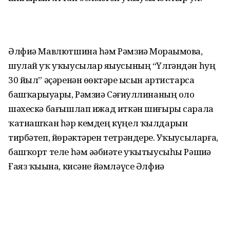
Әлфиә Мавлютшина һәм Рәмзиә Мораҙымова,
шулай уҡ уҡыусылар яҙыусының “Үлгәндән һуң
30 йыл” әҫәренән өҙөктәрҙе ысын артистарса
башҡарыуҙары, Рәмзиә Сәғиҙуллинаның оло
шәхескә бағышлап ижад иткән шиғыры сарала
ҡатнашҡан һәр кемдең күңел ҡылдарын
тирбәтеп, йөрәктәрен тетрәндерҙе. Уҡыусыларға,
башҡорт теле һәм әҙәбиәте уҡытыусыһы Рәшиҙә
Ғаяз ҡыҙына, кисәне йәмләүсе Әлфиә