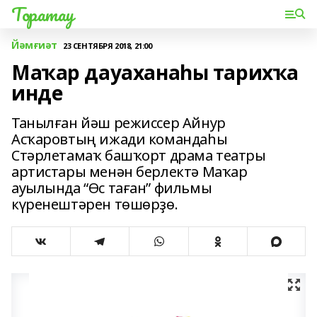
Торатау
Йәмғиәт
23 СЕНТЯБРЯ 2018, 21:00
Маҡар дауаханаһы тарихҡа
инде
Танылған йәш режиссер Айнур
Асҡаровтың ижади командаһы
Стәрлетамаҡ башҡорт драма театры
артистары менән берлектә Маҡар
ауылында “Өс таған” фильмы
күренештәрен төшөрҙө.