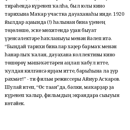
тирәһендә күренеп ҡалһа, был юлы кино
тарихына Маҡар участка дауаханаһы инде. 1920
йылдар аҙағында (!) һалынған бина үҙенең
төҙөлөшө, эске мөхитендә уҙған быуат
үҙенсәлектәре һаҡланыуы менән йәлеп итә.
“Бындай тарихи биналар хәҙер бармаҡ менән
һанарлыҡ ҡалған, дауахана коллективы кино
төшөрөү мәшәҡәттәрен аңлап ҡабул итте,
ҡулдан килгәнсә ярҙам итте, барыһына ла ҙур
рәхмәт!” - ти фильм режиссеры Айнур Асҡаров.
Шулай итеп, “Өс таған”да, бәлки, маҡарҙар ҙа
күренеп ҡалыр, фильмдың экрандарға сығыуын
көтәйек.