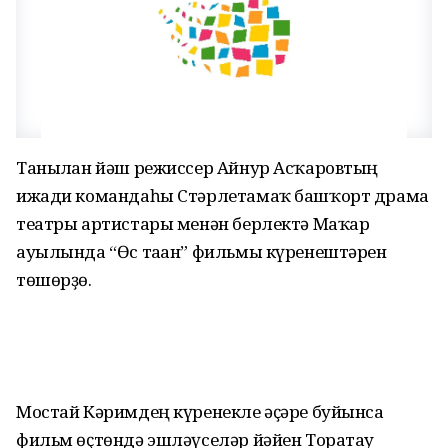
Танылған йәш режиссер Айнур Асҡаровтың
ижади командаһы Стәрлетамаҡ башҡорт драма
театры артистары менән берлектә Маҡар
ауылында “Өс таған” фильмы күренештәрен
төшөрҙө.
Мостай Кәримдең күренекле әҫәре буйынса
фильм өҫтөндә эшләүселәр йәйен Торатау