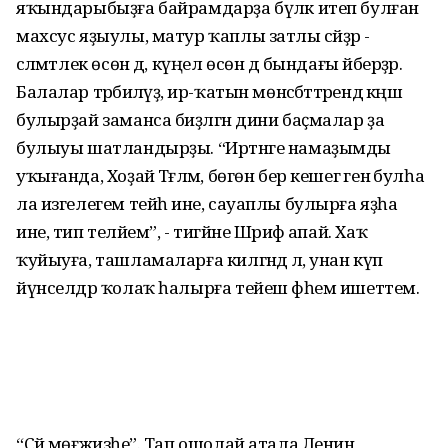
яҡындарыбыҙға байрамдарҙа бүләк итеп булған
махсус яҙыулы, матур ҡаплы затлы сәйҙәр -
сәләмәтлек өсөн дә, күңел өсөн дә бындағы әйберҙәр.
Балалар тәрбиәләүҙә, ир-ҡатын мөнәсәбәттәрендә кәңәш
булырҙай заманса биҙәлгән дини баҫмалар ҙа
булыуы шатландырҙы. “Иртәнге намаҙымды
уҡығанда, Хоҙай Тәғәләм, бөгөн бер кешегә генә булһа
ла изгелегем тейһә ине, сауаплы булырға яҙһа
ине, тип теләйем”, - тигәйне Шәрифә апай. Хаҡ
ҡуйыуға, ташламаларға килгәндә лә, унан күп
йүнселдәр ҡолаҡ һалырға тейеш фәһем ишеттем.
“Сәй мөғжизәһе”. Тап ошолай атала Ленин