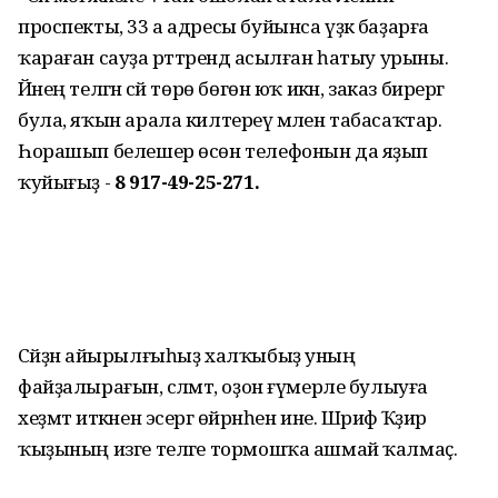
проспекты, 33 а адресы буйынса үҙәк баҙарға
ҡараған сауҙа рәттәрендә асылған һатыу урыны.
Йәнең теләгән сәй төрө бөгөн юҡ икән, заказ бирергә
була, яҡын арала килтереү әмәлен табасаҡтар.
Һорашып белешер өсөн телефонын да яҙып
ҡуйығыҙ -
8 917-49-25-271.
Сәйҙән айырылғыһыҙ халҡыбыҙ уның
файҙалырағын, сәләмәт, оҙон ғүмерле булыуға
хеҙмәт иткәнен эсергә өйрәнһен ине. Шәрифә Ҡәҙир
ҡыҙының изге теләге тормошҡа ашмай ҡалмаҫ.