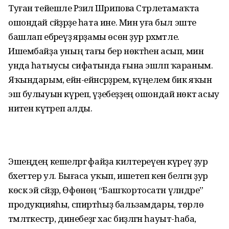
Туған тейешле Рәзилә Шәрипова Стәрлетамаҡта
ошондай сәйҙәрҙе һата ине. Мин уға был эште
башлап ебәреүҙә ярҙамы өсөн ҙур рәхмәтле.
Ишембайҙа уның тағы бер нөктәһен асып, мин
унда һатыусы сифатында ғына эшләп ҡараным.
Яҡындарым, ейән-ейәнсәрҙәрем, күңелемә бик яҡын
эш булыуын күреп, үҙебеҙҙең ошондай нөктә асыу
ниәтен күтәреп алды.
Эшеңдең кешеләргә файҙа килтереүен күреү ҙур
бәхеттер ул. Бығаса уҡып, ишетеп кенә белгән ҙур
көскә эйә сәйҙәр, Өфөнөң “Башҡортосатн үләндәре”
продукцияһы, спиртһыҙ бальзамдары, төрлө
тәмләткестәр, динебеҙгә хас биҙәлгән һауыт-һаба,