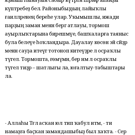
күптәребеҙ белә. Районыбыҙҙың лайыҡлы
ғаиләләренең береһе улар. Уҡымышлы, ижади
парҙың заман менән бергә атлауы, тормош
ауырлыҡтарына бирешмәүе, башҡаларға таяныс
була белеүе һоҡландыра. Дауалау көсөнә эйә сәйҙәр
менән сауҙа итеүгә тотоноп китеүҙәре лә осраҡлы
түгел. Тормошта, ғөмүмән, бер нәмә лә осраҡлы
түгел тиҙәр – шатлығы ла, юғалтыу-табыштары
ла.
- Аллаһы Тәғәлә асҡан юл тип ҡабул итәм, - ти
намаҙға баҫҡан замандашыбыҙ был хаҡта. - Сер