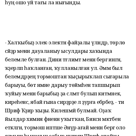
һуң ошо уй тағы ла нығынды.
- Халҡыбыҙ элек-электән файҙалы үләндәр, төрлө
сәйҙәр менән дауаланыу ысулдары хаҡында
белемле булған. Дини тәғлимәт менән бергә ингән,
ҡәҙерләп һаҡланған, ҡулланылған ул. Әммә был
белемдәрҙең тормоштан ҡыҫырыҡлап сығарыла
барыуы, бөтә нәмәне дарыу төймәһенә тапшырып
ҡуйыу менән барыбыҙ ҙа сәләмәт булып китмәнек,
киреһенсә, ябай ғына сирҙәрҙе лә ҙурға ебәрәбеҙ, - ти
Шәрифә Ҡәҙир ҡыҙы. Килешмәй булмай. Оҙаҡ
йылдар химия фәненән уҡытҡан, Биксән мәктәбен
етәкләгән, тормош иптәше Әнүәр ағай менән бергә оло
яҙмыш һынауын сабыр күтәргән Шәрифә апайҙы