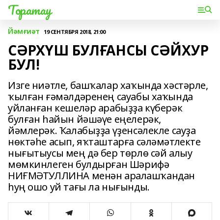
Торатау
Йәмғиәт
19 СЕНТЯБРЯ 2018, 21:00
СӘРХҮШ БУЛҒАНСЫ СӘЙХУР
БУЛ!
Изге ниәтле, башҡалар хаҡында хәстәрле,
ҡылған ғәмәлдәренең сауабы хаҡында
уйланған кешеләр арабыҙҙа күберәк
булған һайын йәшәүе еңелерәк,
йәмлерәк. Ҡалабыҙҙа үҙенсәлекле сауҙа
нөктәһе асып, яҡташтарға сәләмәтлекте
нығытыусы мең дә бер төрлө сәй алыу
мөмкинлеген булдырған Шәрифә
НИҒМӘТУЛЛИНА менән аралашҡандан
һуң ошо уй тағы ла нығынды.