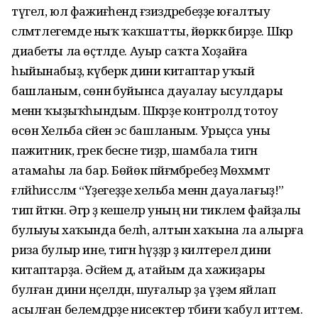
түгел, юл фажиғәһендә ғәзиздәребеҙҙе юғалтыу
сәләмәтлегемде ныҡ ҡаҡшатты, йөрәккә бирҙе. Шәкәр
диабеты ла өҫтәлде. Ауыр саҡта Хоҙайға
һыйынабыҙ, күберәк дини китаптар уҡый
башланым, сөннә буйынса дауалау ысулдары
менән ҡыҙыҡһындым. Шәкәрҙе контролдә тотоу
өсөн Хельба сәйен эсә башланым. Урыҫса уны
пажитник, грек бесәне тиҙәр, шамбала тигән
атамаһы ла бар. Бөйөк пәйғәмбәребеҙ Мөхәммәт
ғәләйһиссәләм “Үҙегеҙҙе хельба менән дауалағыҙ!”
тип әйткән. Әгәр ҙә кешеләр уның ни тиклем файҙалы
булыуы хаҡында белһә, алтын хаҡына ла алырға
риза булыр ине, тигән һүҙҙәр ҙә килтерелә дини
китаптарҙа. Әсәйем дә, атайым да хажиҙары
булған дини нәҫелдән, шуғалыр ҙа үҙемә яйлап
асылған белемдәрҙе нисектер тәбиғи ҡабул иттем.