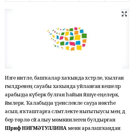
Изге ниәтле, башҡалар хаҡында хәстәрле, ҡылған
ғәмәлдәренең сауабы хаҡында уйланған кешеләр
арабыҙҙа күберәк булған һайын йәшәүе еңелерәк,
йәмлерәк. Ҡалабыҙҙа үҙенсәлекле сауҙа нөктәһе
асып, яҡташтарға сәләмәтлекте нығытыусы мең дә
бер төрлө сәй алыу мөмкинлеген булдырған
Шәрифә НИҒМӘТУЛЛИНА
менән аралашҡандан