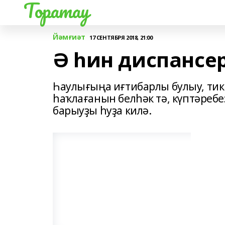
Торатау
Йәмғиәт
17 СЕНТЯБРЯ 2018, 21:00
Ә һин диспансе
Һаулығыңа иғтибарлы булыу, тик
һаҡлағанын белһәк тә, күптәреб
барыуҙы һуҙа килә.