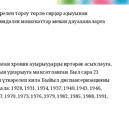
релеп тороу төрлө сирҙәр аҙыуынан
 көндәлек мәшәҡәттәр менән дауаханаларға
ған хроник ауырыуҙарҙы иртәрәк асыҡлауға,
н уҙғарыуға маҡсатланған. Был сара 21
н үткәрелеп килә. Быйыл диспансеризацияны
: 1928, 1931, 1934, 1937, 1940, 1943, 1946,
7, 1970, 1973, 1976, 1979, 1982, 1985, 1988, 1991,