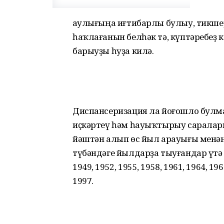
Һаулығыңа иғтибарлы булыу, тикше
һаҡлағанын белһәк тә, күптәребеҙ
барыуҙы һуҙа килә.
Диспансеризация ла йоғошло булма
иҫкәртеү һәм һауыҡтырыу саралары
йәштән алып өс йыл арауығы менә
түбәндәге йылдарҙа тыуғандар үтә ала
1949, 1952, 1955, 1958, 1961, 1964, 196
1997.