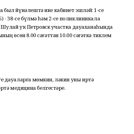
 был йүнәлештә ике кабинет эшләй: 1-се
) - 38-се бүлмә һәм 2-се поликлиникала
мә. Шулай уҡ Петровск участка дауаханаһында
ың өсөн 8.00 сәғәттән 10.00 сәғәткә тиклем
е дауаларға мөмкин, ләкин уны иртә
әртә медицина белгестәре.