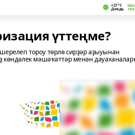
+27 °С
Ыш
Дождь
тел
ризация үттеңме?
шерелеп тороу төрлө сирҙәр аҙыуынан
еҙ көндәлек мәшәҡәттәр менән дауаханалар