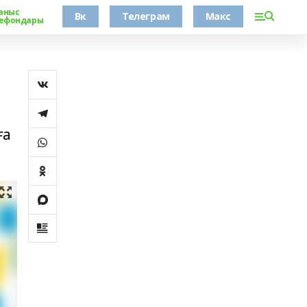
аныс
Вк
Телеграм
Макс
ефондары
ға