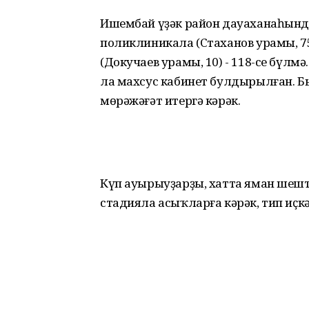
Ишембай үҙәк район дауаханаһында
поликлиникала (Стаханов урамы, 75
(Докучаев урамы, 10) - 118-се бүл
ла махсус кабинет булдырылған. Бын
мөрәжәғәт итергә кәрәк.
Күп ауырыуҙарҙы, хатта яман шешт
стадияла асыҡларға кәрәк, тип иҫк