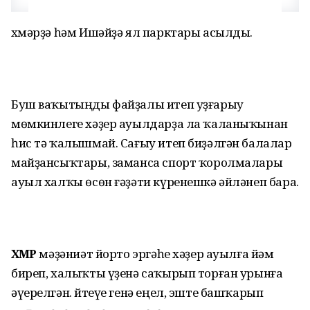
Әхмәрҙә һәм Ишәйҙә ял парктары асылды.
Буш ваҡытыңды файҙалы итеп уҙғарыу
мөмкинлеге хәҙер ауылдарҙа ла ҡаланыҡынан
һис тә ҡалышмай. Сағыу итеп биҙәлгән балалар
майҙансыҡтары, заманса спорт ҡоролмалары
ауыл халҡы өсөн ғәҙәти күренешкә әйләнеп бара.
ӘХМӘР
мәҙәниәт йорто эргәһе хәҙер ауылға йәм
биреп, халыҡты үҙенә саҡырып торған урынға
әүерелгән. Әйтеүе генә еңел, эште башҡарып