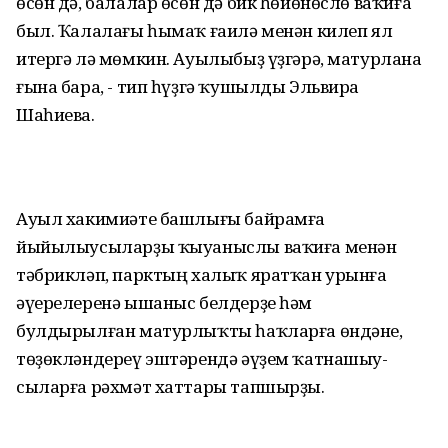
өсөн дә, балалар өсөн дә бик һөйөнөслө ваҡиға
был. Ҡалалағы һымаҡ ғаилә менән килеп ял
итергә лә мөмкин. Ауылыбыҙ үҙгәрә, матурлана
ғына бара, - тип һүҙгә ҡушылды Эльвира
Шаһиева.
Ауыл хакимиәте башлығы байрамға
йыйылыусыларҙы ҡыуаныслы ваҡиға менән
тәбрикләп, парктың халыҡ яратҡан урынға
әүерелеренә ышаныс белдерҙе һәм
булдырылған матурлыҡты һаҡларға өндәне,
төҙөкләндереү эштәрендә әүҙем ҡатнашыу-
сыларға рәхмәт хаттары тапшырҙы.