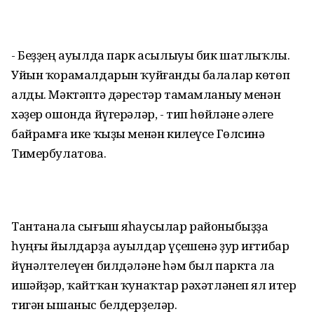
- Беҙҙең ауылда парк асылыуы бик шатлыҡлы.
Уйын ҡорамалдарын ҡуйғанды балалар көтөп
алды. Мәктәптә дәрестәр тамамланыу менән
хәҙер ошонда йүгерәләр, - тип һөйләне әлеге
байрамға ике ҡыҙы менән килеүсе Гөлсинә
Тимербулатова.
Тантанала сығыш яһаусылар районыбыҙҙа
һуңғы йылдарҙа ауылдар үҫешенә ҙур иғтибар
йүнәлтелеүен билдәләне һәм был паркта ла
ишәйҙәр, ҡайтҡан ҡунаҡтар рәхәтләнеп ял итер
тигән ышаныс белдерҙеләр.