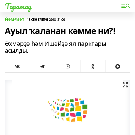
Торатау
Йәмғиәт
13 СЕНТЯБРЯ 2018, 21:00
Ауыл ҡаланан кәмме ни?!
Әхмәрҙә һәм Ишәйҙә ял парктары
асылды.