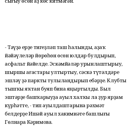
сығыу өсөн аҙ көс китмәгән.
- Тәүҙә ерҙе тигеҙләп таш һалынды, аҙаҡ
йәйәүлеләр йөрөһөн өсөн юлдар булдырып,
асфальт йәйелде. Эскәмйәләр урынлаштырыу,
шыршы ағастары ултыртыу, сәскә түтәлдәре
эшләү ҙә паркты тулыландырып ебәрҙе. Клубты
тышҡы яҡтан буяп бина яңыртылды. Был
эштәрҙе башҡарыуҙа ауыл халҡы ла ҙур ярҙам
күрһәтте, - тип ауылдаштарына рәхмәт
белдерҙе Ишәй ауыл хакимиәте башлығы
Гөлнара Кәримова.