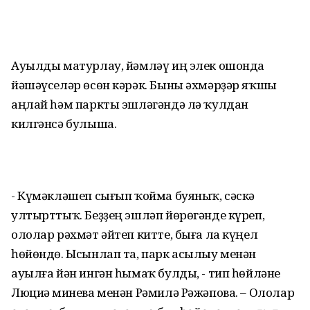
Ауылды матурлау, йәмләү иң элек ошонда
йәшәүселәр өсөн кәрәк. Быны әхмәрҙәр яҡшы
аңлай һәм паркты эшләгәндә лә ҡулдан
килгәнсә булыша.
- Күмәкләшеп сығып ҡойма буяныҡ, сәскә
ултырттыҡ. Беҙҙең эшләп йөрөгәнде күреп,
ололар рәхмәт әйтеп китте, быға ла күңел
һөйөндө. Ысынлап та, парк асылыу менән
ауылға йән ингән һымаҡ булды, - тип һөйләне
Люциә Әминева менән Рәмилә Рәжәпова. – Ололар