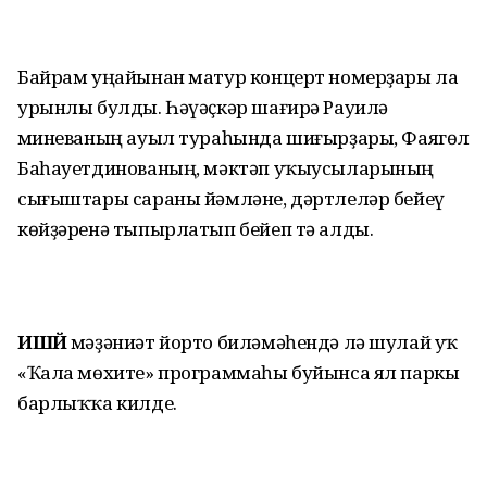
Байрам уңайынан матур концерт номерҙары ла
урынлы булды. Һәүәҫкәр шағирә Рауилә
Әминеваның ауыл тураһында шиғырҙары, Фаягөл
Баһауетдинованың, мәктәп уҡыусыларының
сығыштары сараны йәмләне, дәртлеләр бейеү
көйҙәренә тыпырлатып бейеп тә алды.
ИШӘЙ
мәҙәниәт йорто биләмәһендә лә шулай уҡ
«Ҡала мөхите» программаһы буйынса ял паркы
барлыҡҡа килде.