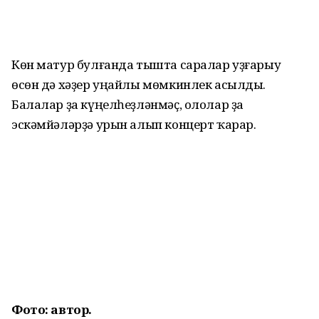
Көн матур булғанда тышта саралар уҙғарыу
өсөн дә хәҙер уңайлы мөмкинлек асылды.
Балалар ҙа күңелһеҙләнмәҫ, ололар ҙа
эскәмйәләрҙә урын алып концерт ҡарар.
Фото: автор.