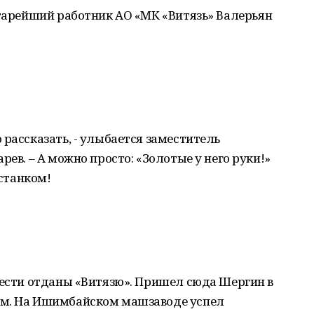
старейший работник АО «МК «Витязь» Валерьян
 рассказать, - улыбается заместитель
рев. – А можно просто: «Золотые у него руки!»
 станком!
шести отданы «Витязю». Пришел сюда Шергин в
ом. На Ишимбайском машзаводе успел