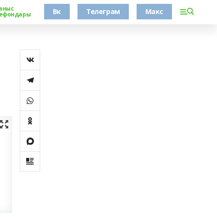
аныс
Вк
Телеграм
Макс
ефондары