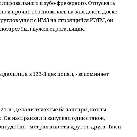
 шлифовального и зубо-фрезерного. Отпускать
но и прочно обосновалась на заводской Доске
Круглов ушел с ИМЗ на строящийся ИЗТМ, он
 позарез был нужен строгальщик.
делили, я в 123-й цех попал, - вспоминает
, 121-й. Делали тяжелые балансиры, котлы.
. Он настраивал и запускал один станок,
ли удобно - метрах в шести друг от друга. Так и