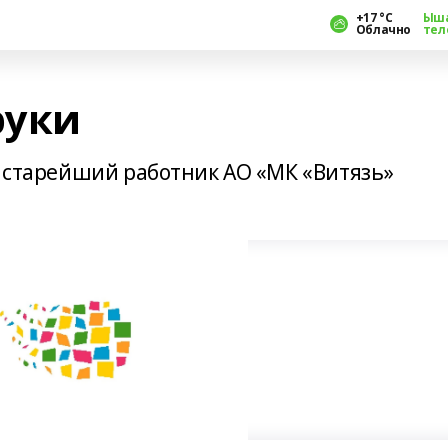
+17 °С
Ыш
Облачно
тел
руки
е старейший работник АО «МК «Витязь»