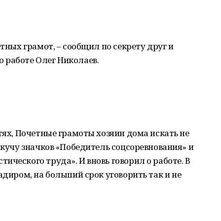
етных грамот, – сообщил по секрету друг и
 работе Олег Николаев.
стях, Почетные грамоты хозяин дома искать не
л кучу значков «Победитель соцсоревнования» и
ического труда». И вновь говорил о работе. В
адиром, на больший срок уговорить так и не