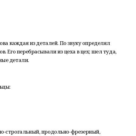
това каждая из деталей. По звуку определял
в. Его перебрасывали из цеха в цех; шел туда,
ные детали.
ьцы:
но-строгальный, продольно-фрезерный,