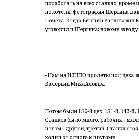
поработать на всех станках, кроме
не хотели; фотография Шергина дав
Почета. Когда Евгений Васильевич 
уговорил и Шергина; новому заводу
- Нам на ИЗНПО пролеты под цеха вы
Валерьян Михайлович.
Потом были 156-й цех, 151-й, 143-й
Станков было много, рабочих – мало
потом - другой, третий. Станки стоя
ходил от одного к другому.