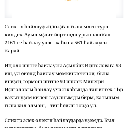
Сәлихтә лә һайлауҙың ҡыҙған ғына мәленә тура
килдек. Ауыл мәҙәниәт йортонда урынлашҡан
2161-се һайлау участкаһына 561 һайлаусы
ҡарай.
Иң оло йәштәге һайлаусы Аҫылбикә Иҫәнғоловаға 93
йәш, ул өйөндә һайлау мөмкинлегенә эйә, ә бына
инәйҙең тормош иптәше 90 йәшлек Минегәрәй
Иҫәнғоловты һайлау участкаһында тап иттек. “Һәр
ваҡыт үҙем килеп тауышымды бирәм, ҡатыным
ғына килә алмай”, - тип һөйләп торҙо ул.
Сәлихтәр элек-электән һайлауҙарҙа әүҙемдәр. Был