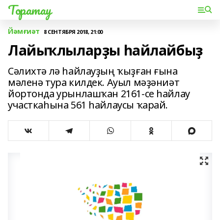
Торатау
Йәмғиәт
8 СЕНТЯБРЯ 2018, 21:00
Лайыҡлыларҙы һайлайбыҙ
Сәлихтә лә һайлауҙың ҡыҙған ғына
мәленә тура килдек. Ауыл мәҙәниәт
йортонда урынлашҡан 2161-се һайлау
участкаһына 561 һайлаусы ҡарай.