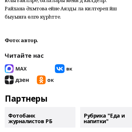
юлы ғаиләләре, балалары менән дә килделәр.
Райхана Әхмәтова ейәне Аязды ла килтереп йәш
быуынға өлгө күрһәтте.
Фото: автор.
Читайте нас
Партнеры
Фотобанк
Рубрика "Еда и
журналистов РБ
напитки"