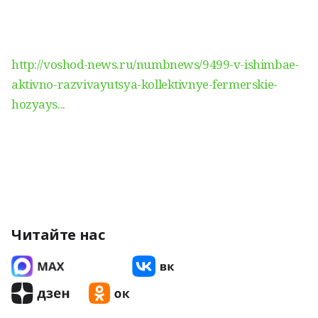
http://voshod-news.ru/numbnews/9499-v-ishimbae-
aktivno-razvivayutsya-kollektivnye-fermerskie-
hozyays...
Читайте нас