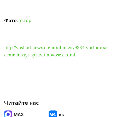
Фото:
автор
http://voshod-news.ru/numbnews/9364-v-ishimbae-
centr-insayt-spravit-novosele.html
Читайте нас