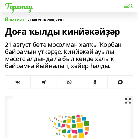
Торатау
Йәмғиәт
22 АВГУСТА 2018, 21:00
Доға ҡылды кинйәкәйҙәр
21 август бөтә мосолман халҡы Ҡорбан
байрамын үткәрҙе. Кинйәкәй ауылы
мәсете алдында ла был көндө халыҡ
байрамға йыйналып, хәйер һалды.