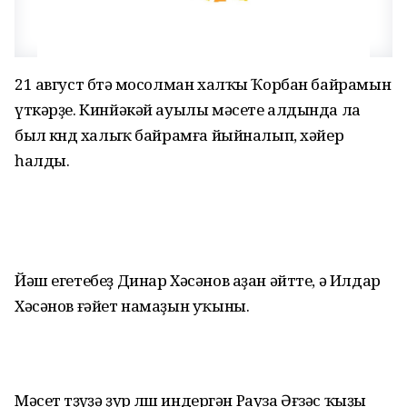
21 август бөтә мосолман халҡы Ҡорбан байрамын
үткәрҙе. Кинйәкәй ауылы мәсете алдында ла
был көндө халыҡ байрамға йыйналып, хәйер
һалды.
Йәш егетебеҙ Динар Хәсәнов аҙан әйтте, ә Илдар
Хәсәнов ғәйет намаҙын уҡыны.
Мәсет төҙөүҙә ҙур өлөш индергән Рауза Әғзәс ҡыҙы