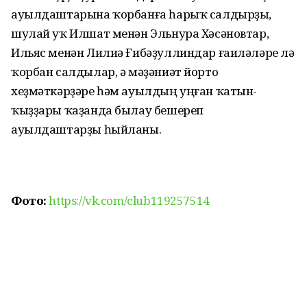
ауылдаштарына ҡорбанға һарыҡ салдырҙы,
шулай уҡ Илшат менән Эльнура Хәсәновтар,
Ильяс менән Лилиә Ғибәҙуллиндар ғаиләләре лә
ҡорбан салдылар, ә мәҙәниәт йорто
хеҙмәткәрҙәре һәм ауылдың уңған ҡатын-
ҡыҙҙары ҡаҙанда былау бешереп
ауылдаштарҙы һыйланы.
Фото:
https://vk.com/club119257514