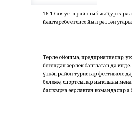
16-17 августа районыбыҙҙың ҙур сар
йәштәребеҙ етенсе йыл рәттән уҙға
Төрлө ойошма, предприятиелар, у
бөгөндән әҙерлек башлаған да инд
үткән район туристар фестивале дәр
белеме, спортсылар ныҡлығы мен
балҡырға әҙерләнгән командалар ҙа 