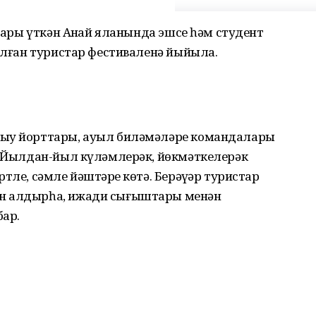
алары үткән Аҙнай яланында эшсе һәм студент
рылған туристар фестиваленә йыйыла.
ҡыу йорттары, ауыл биләмәләре командалары
е. Йылдан-йыл күләмлерәк, йөкмәткелерәк
тле, сәмле йәштәрҙе көтә. Берәүҙәр туристар
ән алдырһа, ижади сығыштары менән
бар.