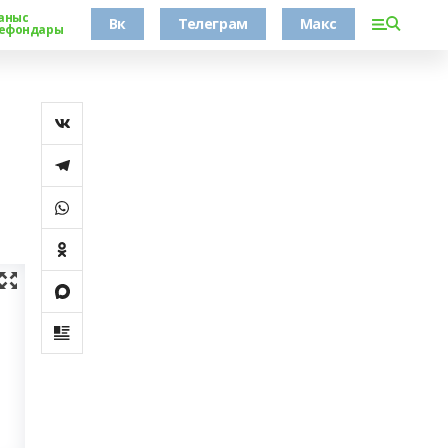
аныс
Вк
Телеграм
Макс
ефондары