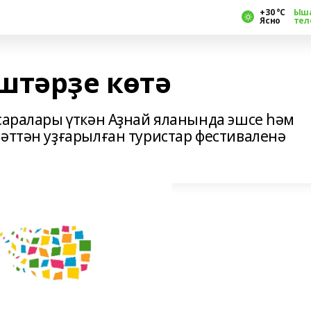
+30 °С
Ыш
Ясно
тел
штәрҙе көтә
 саралары үткән Аҙнай яланында эшсе һәм
рәттән уҙғарылған туристар фестиваленә