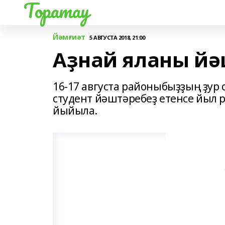
Торатау
Йәмғиәт
5 АВГУСТА 2018, 21:00
Аҙнай яланы йә
16-17 августа районыбыҙҙың ҙур
студент йәштәребеҙ етенсе йыл 
йыйыла.