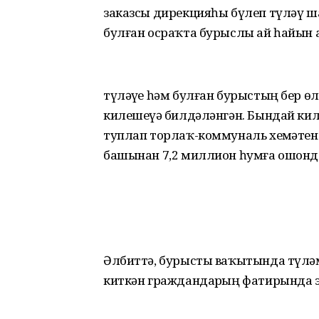
заказсы дирекцияһы бүлеп түләү ш
булған осраҡта бурыслы ай һайын
түләүҙе һәм булған бурыстың бер ө
килешеүҙә билдәләнгән. Бындай ки
туплап торлаҡ-коммуналь хеҙмәтен 
башынан 7,2 миллион һумға ошонда
Әлбиттә, бурысты ваҡытында түләм
киткән граждандарҙың фатирында эл