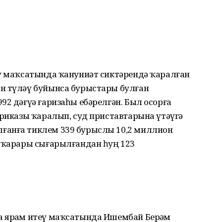
еү маҡсатында ҡануниәт сиктәрендә ҡаралған
н түләү буйынса бурыстары булған
92 дәғүә ғаризаһы ебәрелгән. Был осорға
приказы ҡаралып, суд приставтарына үтәүгә
ғанға тиклем 339 бурыслы 10,2 миллион
д ҡарары сығарылғандан һуң 123
 ярҙам итеү маҡсатында Ишембай Берҙәм