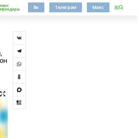
аныс
Вк
Телеграм
Макс
ефондары
,
ион