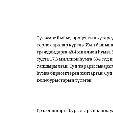
Түләүҙәрҙе йыйыу процентын күтәр
төрлө саралар күрелә. Йыл башына
граждандарға 48,4 миллион һумға 9
судта 17,3 миллион һумға 334 суд 
тапшырылған. Суд ҡарары сығарыл
һумға бирәсәктәрен ҡайтарған. Су
кешебурыстарын түләгән.
Граждандарға бурыстарын ҡаплауҙа