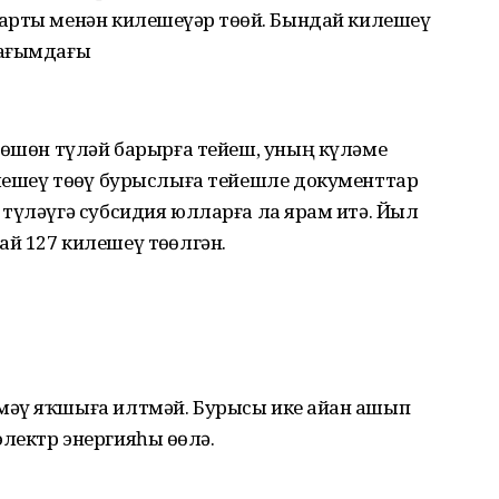
арты менән килешеүҙәр төҙөй. Бындай килешеү
 ағымдағы
лөшөн түләй барырға тейеш, уның күләме
лешеү төҙөү бурыслыға тейешле документтар
түләүгә субсидия юлларға ла ярҙам итә. Йыл
й 127 килешеү төҙөлгән.
әү яҡшыға илтмәй. Бурысы ике айҙан ашып
ектр энергияһы өҙөлә.