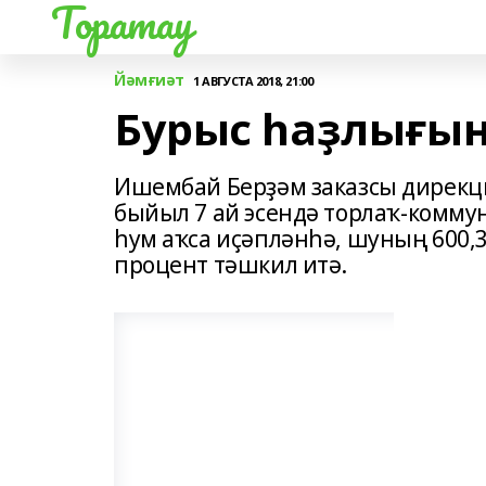
Торатау
Йәмғиәт
1 АВГУСТА 2018, 21:00
Бурыс һаҙлығы
Ишембай Берҙәм заказсы дирекц
быйыл 7 ай эсендә торлаҡ-коммун
һум аҡса иҫәпләнһә, шуның 600,
процент тәшкил итә.