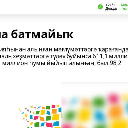
+22 °С
Ыш
Дождь
тел
на батмайыҡ
ияһынан алынған мәғлүмәттәргә ҡарағанда
аль хеҙмәттәргә түләү буйынса 611,1 милл
3 миллион һумы йыйып алынған, был 98,2