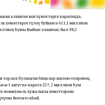
ынан алынған мәғлүмәттәргә ҡарағанда,
ь хеҙмәттәргә түләү буйынса 611,1 миллион
миллион һумы йыйып алынған, был 98,2
н торлаҡ булмаған биналар милекселәренең,
сы 1 авгусҡа ҡарата 227, 2 миллион һум
аҡ-коммуналь хужалығы хеҙмәттәренә
еүенә йоғонто яһай.