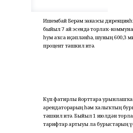
Ишембай Берҙәм заказсы дирекцияһ
быйыл 7 ай эсендә торлаҡ-коммунал
һум аҡса иҫәпләнһә, шуның 600,3 
процент тәшкил итә.
Күп фатирлы йорттарҙа урынлашҡа
арендаторҙарҙың һәм халыҡтың буры
тәшкил итә. Быйыл 1 июлдән торл
тарифтар артыуы ла бурыстарҙың үҫ