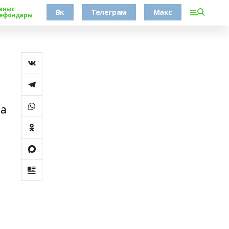
аныс
Вк
Телеграм
Макс
ефондары
та