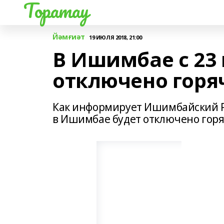
Торатау
Йәмғиәт
19 ИЮЛЯ 2018, 21:00
В Ишимбае с 23
отключено горя
Как информирует Ишимбайский РТС,
в Ишимбае будет отключено гор