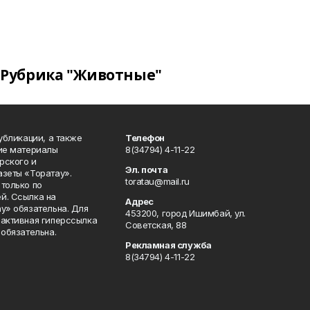
Рубрика "Животные"
публикации, а также
Телефон
кие материалы
8(34794) 4-11-22
рского и
Эл. почта
азеты «Торатау».
toratau@mail.ru
только по
й. Ссылка на
Адрес
у» обязательна. Для
453200, город Ишимбай, ул.
 активная гиперссылка
Советская, 88
 обязательна.
Рекламная служба
8(34794) 4-11-22