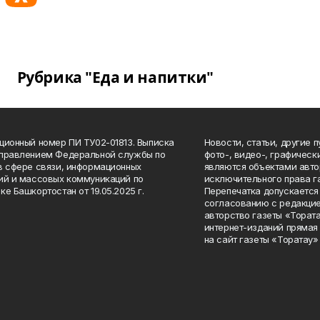
Рубрика "Еда и напитки"
ционный номер ПИ ТУ02-01813. Выписка
Новости, статьи, другие 
Управлением Федеральной службы по
фото-, видео-, графичес
в сфере связи, информационных
являются объектами авто
ий и массовых коммуникаций по
исключительного права г
ке Башкортостан от 19.05.2025 г.
Перепечатка допускается 
согласованию с редакцие
авторство газеты «Тората
интернет-изданий прямая
на сайт газеты «Торатау»