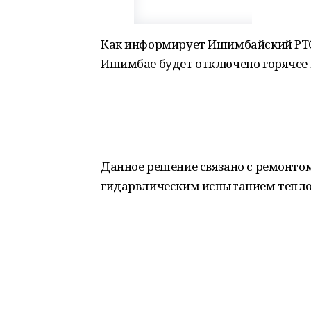
Как информирует Ишимбайский РТС, с 
Ишимбае будет отключено горячее 
Данное решение связано с ремонтом
гидарвлическим испытанием теплов