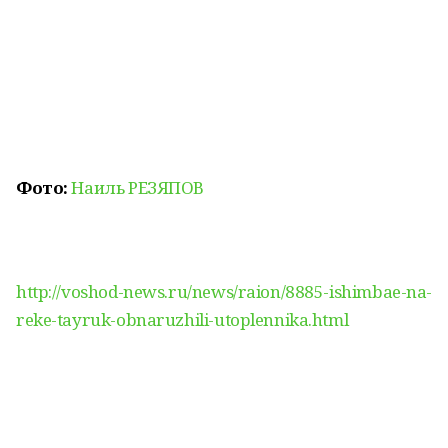
Фото:
Наиль РЕЗЯПОВ
http://voshod-news.ru/news/raion/8885-ishimbae-na-
reke-tayruk-obnaruzhili-utoplennika.html