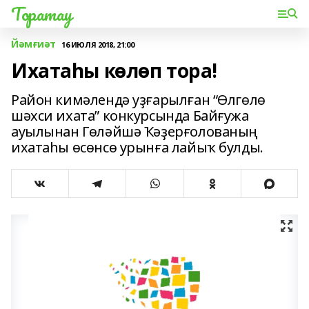
Торатау
Йәмғиәт
16 ИЮЛЯ 2018, 21:00
Ихатаһы көлөп тора!
Район кимәлендә уҙғарылған “Өлгөлө
шәхси ихата” конкурсында Байғужа
ауылынан Гөләйшә Ҡәҙерғолованың
ихатаһы өсөнсө урынға лайыҡ булды.