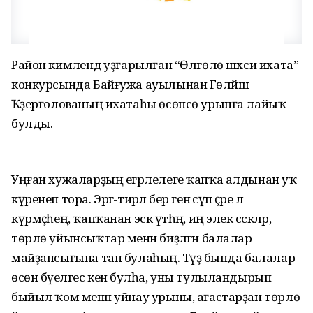
Район кимәлендә уҙғарылған “Өлгөлө шәхси ихата”
конкурсында Байғужа ауылынан Гөләйшә
Ҡәҙерғолованың ихатаһы өсөнсө урынға лайыҡ
булды.
Уңған хужаларҙың егәрлелеге ҡапҡа алдынан уҡ
күренеп тора. Эргә-тирәлә бер генә сүп әҫәре лә
күрмәҫһең, ҡапҡанан эскә үтһәң, иң элек сәскәләр,
төрлө уйынсыҡтар менән биҙәлгән балалар
майҙансығына тап булаһың. Тәүҙә бында балалар
өсөн бәүелгес кенә булһа, уны тулыландырып
быйыл ҡом менән уйнау урыны, ағастарҙан төрлө