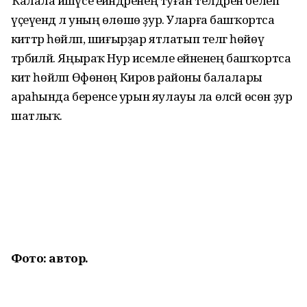
Ҡалала йәшәүсе ейәндәренең туған телдәрен белеп
үҫеүендә лә уның өлөшө ҙур. Уларға башҡортса
әкиәттәр һөйләп, шиғырҙар ятлатып телгә һөйөү
тәрбиәләй. Яңыраҡ Нур исемле ейәненең башҡортса
әкиәт һөйләп Өфөнөң Киров районы балалары
араһында беренсе урын яулауы ла өләсәй өсөн ҙур
шатлыҡ.
Фото: автор.