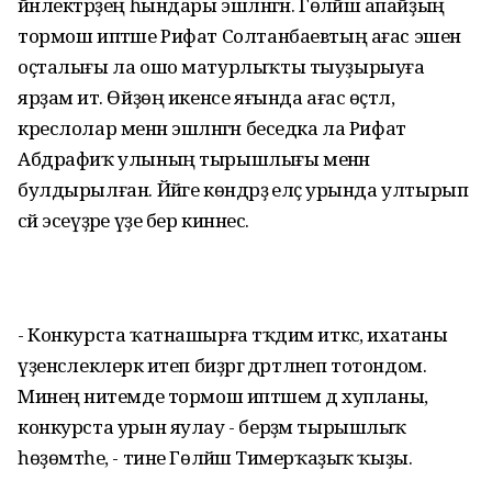
йәнлектәрҙең һындары эшләнгән. Гөләйшә апайҙың
тормош иптәше Рифат Солтанбаевтың ағас эшенә
оҫталығы ла ошо матурлыҡты тыуҙырыуға
ярҙам итә. Өйҙөң икенсе яғында ағас өҫтәл,
креслолар менән эшләнгән беседка ла Рифат
Абдрафиҡ улының тырышлығы менән
булдырылған. Йәйге көндәрҙә еләҫ урында ултырып
сәй эсеүҙәре үҙе бер кинәнес.
- Конкурста ҡатнашырға тәҡдим иткәс, ихатаны
үҙенсәлеклерәк итеп биҙәргә дәртләнеп тотондом.
Минең ниәтемде тормош иптәшем дә хупланы,
конкурста урын яулау - берҙәм тырышлыҡ
һөҙөмтәһе, - тине Гөләйшә Тимерҡаҙыҡ ҡыҙы.