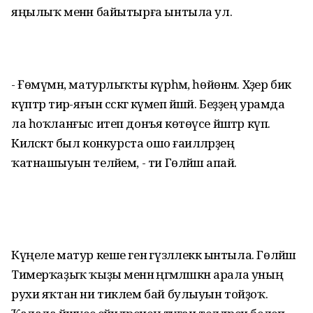
яңылыҡ менән байытырға ынтыла ул.
- Ғөмүмән, матурлыҡты күрһәм, һөйөнәм. Хәҙер бик
күптәр тирә-яғын сәскәгә күмеп йәшәй. Беҙҙең урамда
ла һоҡланғыс итеп донъя көтөүсе йәштәр күп.
Киләсәктә был конкурста ошо ғаиләләрҙең
ҡатнашыуын теләйем, - ти Гөләйшә апай.
Күңеле матур кеше генә гүзәллеккә ынтыла. Гөләйшә
Тимерҡаҙыҡ ҡыҙы менән әңгәмәләшкән арала уның
рухи яҡтан ни тиклем бай булыуын тойҙоҡ.