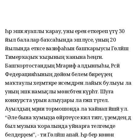
Һәр эшкә яуаплы ҡарау, уны еренә еткереп үтәү 30
йыл балалар баҡсаһында эшләүсе, уның 20
йылында етәксе вазифаһын башҡарыусы Гөләйшә
Тимерҡаҙыҡ ҡыҙының ҡанына һеңгән.
Башҡортостандың Мәғариф алдынғыһы, Рәсәй
Федерацияһының дөйөм белем биреүҙең
маҡтаулы хеҙмәткәре исемдәренә лайыҡ булыуы ла
уның эшкә намыҫлы мөнәсәбәтен күрһәтә. Шуға
конкурста урын алыуҙары ла ғәжәп түгел.
Ауылдың мәҙәни тормошонда ла ҡайнап йәшәй ул.
“Әле бына ҡумыҙҙа өйрәтеүсе килә тигәс, үҙемдең дә
был музыка ҡоралында уйнарға теләгемде
белдерҙем”, - ти Гөләйшә апай. Һәр бер көнөн