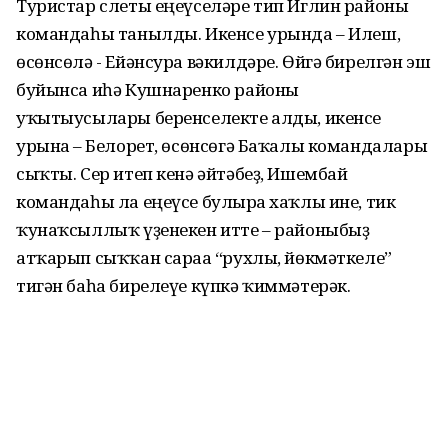
Туристар слеты еңеүселәре тип Иглин районы
командаһы танылды. Икенсе урында – Илеш,
өсөнсөлә - Ейәнсура вәкилдәре. Өйгә бирелгән эш
буйынса иһә Кушнаренко районы
уҡытыусылары беренселекте алды, икенсе
урынға – Белорет, өсөнсөгә Баҡалы командалары
сыҡты. Сер итеп кенә әйтәбеҙ, Ишембай
командаһы ла еңеүсе булырға хаҡлы ине, тик
ҡунаҡсыллыҡ үҙенекен итте – районыбыҙ
атҡарып сыҡҡан сараға “рухлы, йөкмәткеле”
тигән баһа бирелеүе күпкә ҡиммәтерәк.