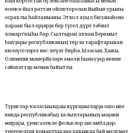
Башҡортостан бүлексәһе башланғысы менән
өсөнсө йыл рәттән ойошторолған йыйын урыны
осраҡлы һайланманы. Этҡол ауыл биләмәһенә
ҡараған был ерҙәрҙә бер түгел дүрт тәбиғәт
ҡомартҡыһы бар. Сылтырап аҡҡан Берғамыт
һыуҙары республиканың төрлө тарафтарынан
килеүселәргә көс-ҡеүәт бирһә, Ыласын, Хажы,
Олимпия мәмерйәләре ғәмәли һынауҙар көнөн
сәйәхәттәр менән байытты.
Туристар ҡаласығындағы күргәҙмәләрҙә ошо ике
көндә республикабыҙ халыҡтарының мәҙәни
мираҫы, үҙенсәлекле фольклор ансамблдәр,
тергеҙелгән ҡомартҡылар хаҡында бай мәғлүмәт