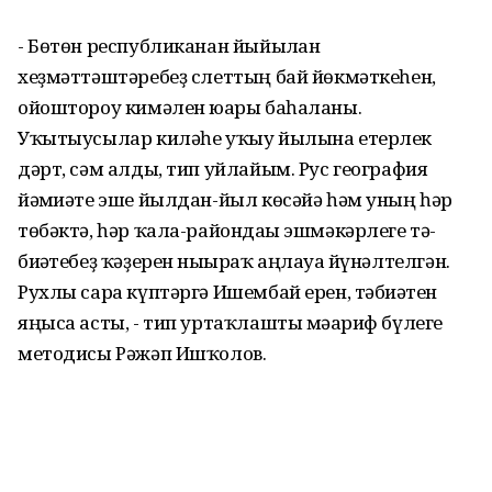
- Бөтөн республиканан йыйылған
хеҙмәттәштәребеҙ слеттың бай йөкмәткеһен,
ойоштороу кимәлен юғары баһаланы.
Уҡытыусылар киләһе уҡыу йылына етерлек
дәрт, сәм алды, тип уйлайым. Рус география
йәмғиәте эше йылдан-йыл көсәйә һәм уның һәр
төбәктә, һәр ҡала-райондағы эшмәкәрлеге тә-
биғәтебеҙ ҡәҙерен нығыраҡ аңлауға йүнәлтелгән.
Рухлы сара күптәргә Ишембай ерен, тәбиғәтен
яңыса асты, - тип уртаҡлашты мәғариф бүлеге
методисы Рәжәп Ишҡолов.