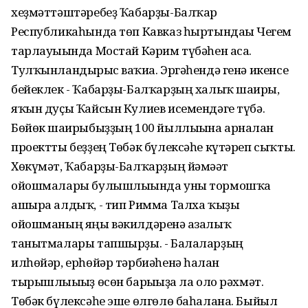
хеҙмәттәштәребеҙ Ҡабарҙы-Балҡар
Республикаһында төп Кавказ һыртындағы Чегем
тарлауығында Мостай Кәрим түбәһен аса.
Тулҡынландырғыс ваҡиға. Эргәһендә генә икенсе
бейеклек - Ҡабарҙы-Балҡарҙың халыҡ шағиры,
яҡын дуҫы Ҡайсын Кулиев исемендәге түбә.
Бөйөк шағирыбыҙҙың 100 йыллығына арналған
проектты беҙҙең Төбәк бүлексәһе күтәреп сыҡты.
Хөкүмәт, Ҡабарҙы-Балҡарҙың йәмәғәт
ойошмалары булышлығында уны тормошҡа
ашыра алдыҡ, - тип Римма Талха ҡыҙы
ойошманың яңы вәкилдәренә ағзалыҡ
танытмалары тапшырҙы. - Балаларҙың
илһөйәр, ерһөйәр тәрбиәһенә һалған
тырышлығығыҙ өсөн барығыҙға ла оло рәхмәт.
Төбәк бүлексәһе эше өлгөлө баһалана. Быйыл