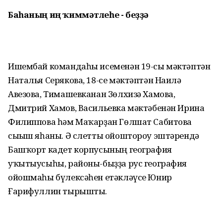
Баһаның иң ҡиммәтлеһе - беҙҙә
Ишембай командаһы исеменән 19-сы мәктәптән
Наталья Серякова, 18-се мәктәптән Наилә
Авезова, Тимашевканан Зөлхизә Хамова,
Дмитрий Хамов, Васильевка мәктәбенән Ирина
Филиппова һәм Маҡарҙан Гөлшат Сабитова
сығыш яһаны. Ә слетты ойоштороу эштәрендә
Башҡорт кадет корпусының география
уҡытыусыһы, районы-быҙҙа рус география
ойошмаһы бүлексәһен етәкләүсе Юнир
Ғарифуллин тырышты.