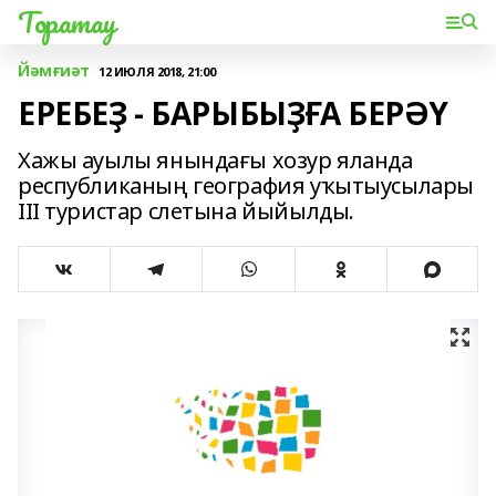
Торатау
Йәмғиәт
12 ИЮЛЯ 2018, 21:00
ЕРЕБЕҘ - БАРЫБЫҘҒА БЕРӘҮ
Хажы ауылы янындағы хозур яланда
республиканың география уҡытыусылары
III туристар слетына йыйылды.