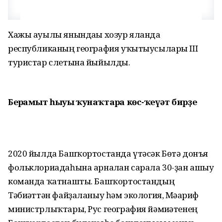
Хажы ауылы янындағы хозур яланда
республиканың география уҡытыусылары III
туристар слетына йыйылды.
Берғамыт һыуы ҡунаҡтарға көс-ҡеүәт бирҙе
2020 йылда Башҡортостанда үтәсәк Бөтә донъя
фольклориадаһына арналған сарала 30-ҙан ашыу
команда ҡатнашты. Башҡортостандың
Тәбиғәттән файҙаланыу һәм экология, Мәғариф
министрлыҡтары, Рус география йәмғиәтенең