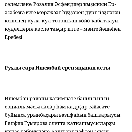
сәләмләне. Розалия Әсфәндиәр ҡыҙының Ер-
әсәбеҙгә изге мөрәжәғәт һүҙҙәрен дүрт йөҙләгән
кешенең ҡулға-ҡул тотошҡан көйө ҡабатлауы
күңелдәргә көслө тәьҫир итте – мәңге йәшәһен
Еребеҙ!
Рухлы сара Ишембай ерен яңынан асты
Ишембай районы хакимиәте башлығының
социаль мәсьәләләр һәм кадрҙар сәйәсәте
буйынса урынбаҫары вазифаһын башҡарыусы
Гөлфиә Ғүмәрова слетта ҡатнашыусыларҙы
ихлас тәбрикләне. Башҡорт нефтен асҡан