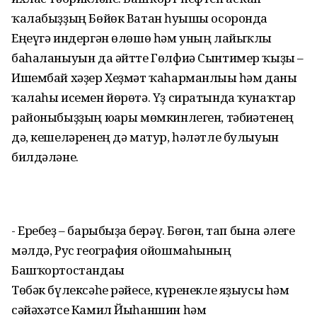
ҡалабыҙҙың Бөйөк Ватан һуғышы осоронда
Еңеүгә индергән өлөшө һәм уның лайыҡлы
баһаланыуын да әйтте Гөлфиә Сынтимер ҡыҙы –
Ишембай хәҙер Хеҙмәт ҡаһарманлығы һәм даны
ҡалаһы исемен йөрөтә. Үҙ сиратында ҡунаҡтар
районыбыҙҙың юғары мөмкинлеген, тәбиғәтенең
дә, кешеләренең дә матур, һәләтле булыуын
билдәләне.
- Еребеҙ – барыбыҙға берәү. Бөгөн, тап бына әлеге
мәлдә, Рус география ойошмаһының
Башҡортостандағы
Төбәк бүлексәһе рәйесе, күренекле яҙыусы һәм
сәйәхәтсе Камил Йыһаншин һәм