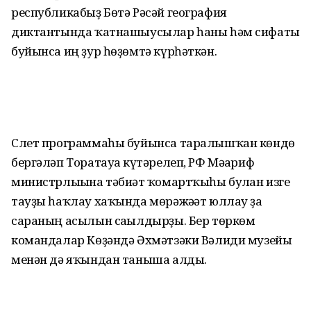
республикабыҙ Бөтә Рәсәй география
диктантында ҡатнашыусылар һаны һәм сифаты
буйынса иң ҙур һөҙөмтә күрһәткән.
Слет программаһы буйынса таралышҡан көндө
бергәләп Торатауға күтәрелеп, РФ Мәғариф
министрлығына тәбиғәт ҡомартҡыһы булған изге
тауҙы һаҡлау хаҡында мөрәжәғәт юллау ҙа
сараның асылын сағылдырҙы. Бер төркөм
командалар Көҙәндә Әхмәтзәки Вәлиди музейы
менән дә яҡындан таныша алды.