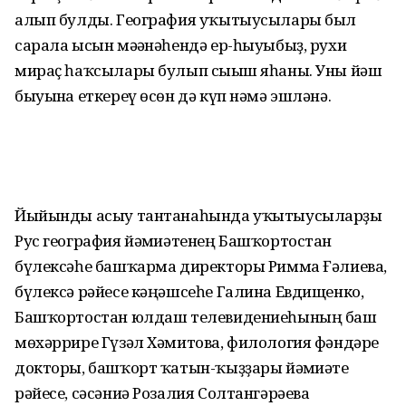
алып булды. География уҡытыусылары был
сарала ысын мәғәнәһендә ер-һыуыбыҙ, рухи
мираҫ һаҡсылары булып сығыш яһаны. Уны йәш
быуынға еткереү өсөн дә күп нәмә эшләнә.
Йыйынды асыу тантанаһында уҡытыусыларҙы
Рус география йәмғиәтенең Башҡортостан
бүлексәһе башҡарма директоры Римма Ғәлиева,
бүлексә рәйесе кәңәшсеһе Галина Евдищенко,
Башҡортостан юлдаш телевидениеһының баш
мөхәррире Гүзәл Хәмитова, филология фәндәре
докторы, башҡорт ҡатын-ҡыҙҙары йәмғиәте
рәйесе, сәсәниә Розалия Солтангәрәева