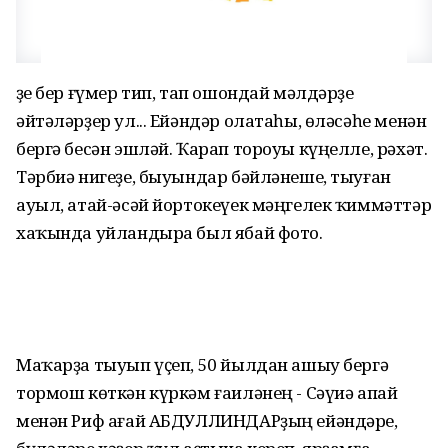
Үҙе бер ғүмер тип, тап ошондай мәлдәрҙе
әйтәләрҙер ул... Ейәндәр олатаһы, өләсәһе менән
бергә бесән эшләй. Ҡарап тороуы күңелле, рәхәт.
Тәрбиә нигеҙе, быуындар бәйләнеше, тыуған
ауыл, атай-әсәй йортокеүек мәңгелек ҡиммәттәр
хаҡында уйландыра был ябай фото.
Маҡарҙа тыуып үҫеп, 50 йылдан ашыу бергә
тормош көткән күркәм ғаиләнең - Сәүиә апай
менән Риф ағай АБДУЛЛИНДАРҙың ейәндәре,