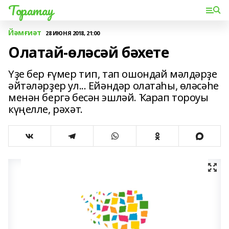
Торатау
Йәмғиәт
28 ИЮНЯ 2018, 21:00
Олатай-өләсәй бәхете
Үҙе бер ғүмер тип, тап ошондай мәлдәрҙе
әйтәләрҙер ул... Ейәндәр олатаһы, өләсәһе
менән бергә бесән эшләй. Ҡарап тороуы
күңелле, рәхәт.