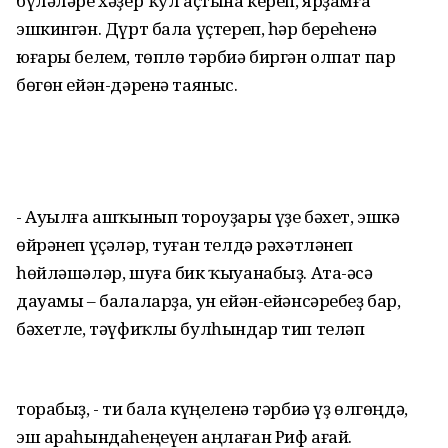
бүләләре хәҙер ҡул аҫтына кереп, ярҙамға
эшкингән. Дүрт бала үҫтереп, һәр береһенә
юғары белем, төплө тәрбиә биргән олпат пар
бөгөн ейән-дәренә таяныс.
- Ауылға ашҡынып тороуҙары үҙе бәхет, эшкә
өйрәнеп үҫәләр, туған телдә рәхәтләнеп
һөйләшәләр, шуға бик ҡыуанабыҙ. Ата-әсә
дауамы – балаларҙа, ун ейән-ейәнсәребеҙ бар,
бәхетле, тәүфиҡлы булһындар тип теләп
торабыҙ, - ти бала күңеленә тәрбиә үҙ өлгөңдә,
эш араһындаһеңеүен аңлаған Риф ағай.