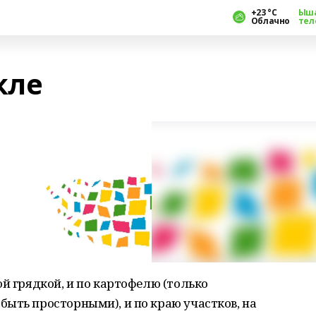
+23 °С
Ыш
Облачно
тел
кле
ой грядкой, и по картофелю (только
ыть просторными), и по краю участков, на