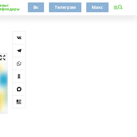
аныс
Вк
Телеграм
Макс
ефондары