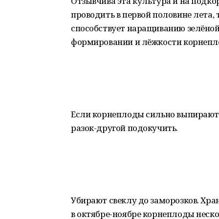
Отзывчива эта культура и на подко
проводить в первой половине лета, 
способствует наращиванию зелёной 
формировании и лёжкости корнепл
Если корнеплоды сильно выпирают и
разок-другой подокучить.
Убирают свеклу до заморозков. Хран
в октябре-ноябре корнеплоды неско