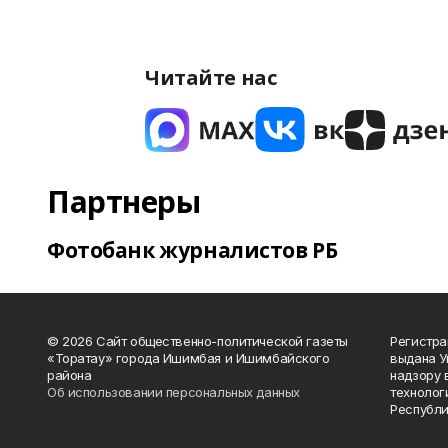
Читайте нас
Партнеры
Фотобанк журналистов РБ
© 2026 Сайт общественно-политической газеты
Регистра
«Торатау» города Ишимбая и Ишимбайского
выдана 
района
надзору 
Об использовании персональных данных
технолог
Республи