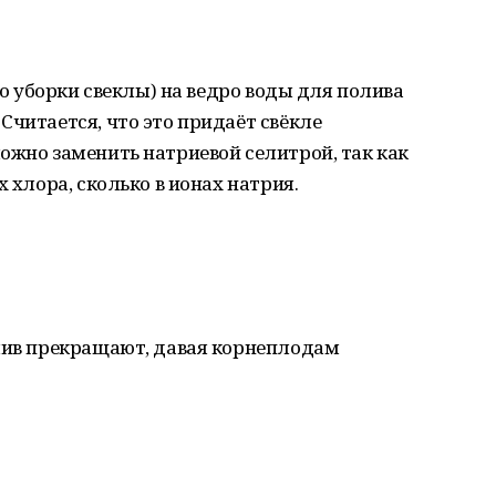
 до уборки свеклы) на ведро воды для полива
Считается, что это придаёт свёкле
ожно заменить натриевой селитрой, так как
х хлора, сколько в ионах натрия.
олив прекращают, давая корнеплодам