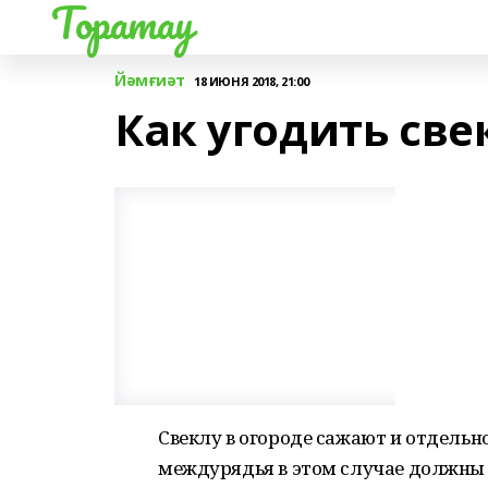
Торатау
Йәмғиәт
18 ИЮНЯ 2018, 21:00
Как угодить све
Свеклу в огороде сажают и отдельн
междурядья в этом случае должны б