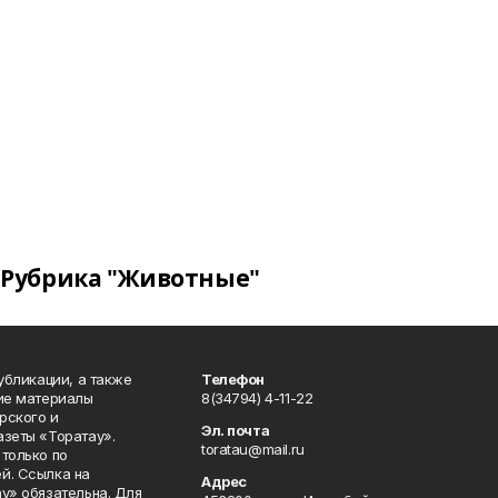
Рубрика "Животные"
публикации, а также
Телефон
кие материалы
8(34794) 4-11-22
рского и
Эл. почта
азеты «Торатау».
toratau@mail.ru
только по
й. Ссылка на
Адрес
у» обязательна. Для