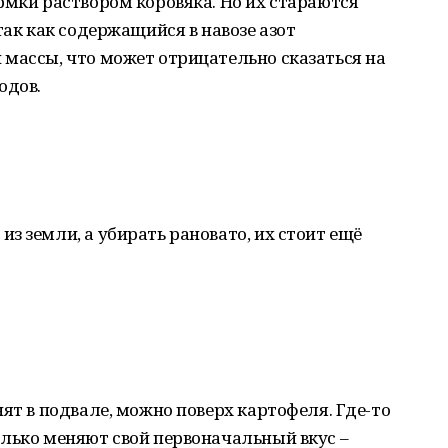
рмки раствором коровяка. Но их стараются
так как содержащийся в навозе азот
массы, что может отрицательно сказаться на
одов.
з земли, а убирать рановато, их стоит ещё
ят в подвале, можно поверх картофеля. Где-то
лько меняют свой первоначальный вкус –