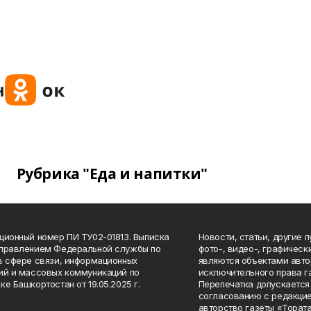
Рубрика "Еда и напитки"
ционный номер ПИ ТУ02-01813. Выписка
Новости, статьи, другие 
Управлением Федеральной службы по
фото-, видео-, графичес
в сфере связи, информационных
являются объектами авто
ий и массовых коммуникаций по
исключительного права г
ке Башкортостан от 19.05.2025 г.
Перепечатка допускается 
согласованию с редакцие
авторство газеты «Тората