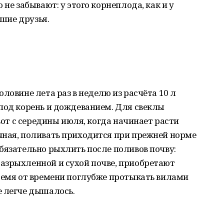
 не забывают: у этого корнеплода, как и у
чшие друзья.
ловине лета раз в неделю из расчёта 10 л
под корень и дождеванием. Для свеклы
 вот с середины июля, когда начинает расти
чная, поливать приходится при прежней норме
бязательно рыхлить после поливов почву:
азрыхленной и сухой почве, приобретают
время от времени поглубже протыкать вилами
е легче дышалось.