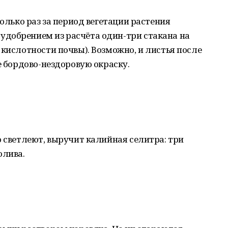
колько раз за период вегетации растения
добрением из расчёта один-три стакана на
 кислотности почвы). Возможно, и листья после
е бордово-нездоровую окраску.
о светлеют, выручит калийная селитра: три
олива.