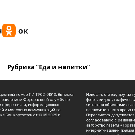
Рубрика "Еда и напитки"
ционный номер ПИ ТУ02-01813. Выписка
Новости, статьи, другие 
Управлением Федеральной службы по
фото-, видео-, графичес
в сфере связи, информационных
являются объектами авто
ий и массовых коммуникаций по
исключительного права г
ке Башкортостан от 19.05.2025 г.
Перепечатка допускается 
согласованию с редакцие
авторство газеты «Тората
интернет-изданий прямая