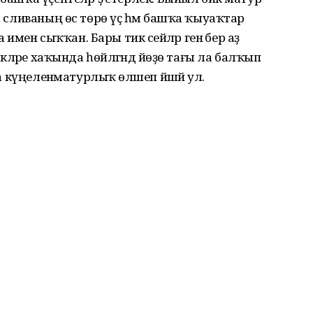
, сливаның өс төрө үҫә һәм башҡа ҡыуаҡтар
мен сыҡҡан. Бары тик сейәләр генә бер аҙ
скәләре хаҡында һөйләгәндә йөҙө тағы ла балҡып
да күңеленәматурлыҡ өләшеп йәшәй ул.