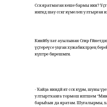
Сәскә яратмаған кеше бармы икән? Үҫт
ингәндә шау сәскәгә күмелеп ултырғ
Кинйәбулат ауылынан Сәғирә Ғәйнетдин
үҫтереүсе уңған хужабикәләрҙең береһе.
күптәре бирешмәгән.
- Ҡайҙа ниндәй ят сәскә күрәм, шуны үҙе
ултыртҡанға тормош иптәшем “Минең к
барыһын да яратам. Шуғалырмы, хат