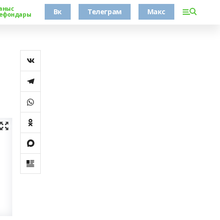
аныс
Вк
Телеграм
Макс
ефондары