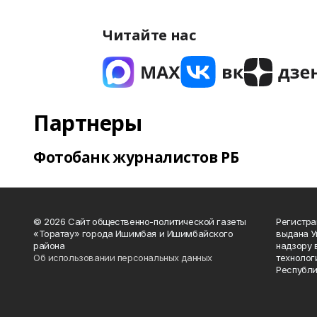
Читайте нас
Партнеры
Фотобанк журналистов РБ
© 2026 Сайт общественно-политической газеты
Регистра
«Торатау» города Ишимбая и Ишимбайского
выдана 
района
надзору 
Об использовании персональных данных
технолог
Республи