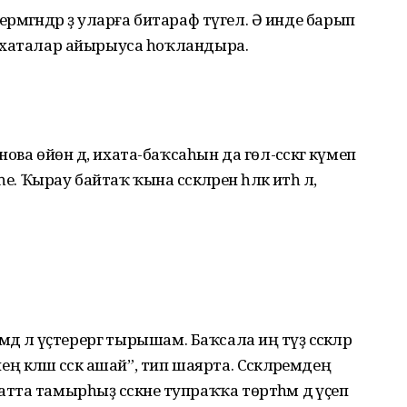
ермәгәндәр ҙә уларға битараф түгел. Ә инде барып
ан ихаталар айырыуса һоҡландыра.
ова өйөн дә, ихата-баҡсаһын да гөл-сәскәгә күмеп
 Ҡырау байтаҡ ҡына сәскәләрен һәләк итһә лә,
мдә лә үҫтерергә тырышам. Баҡсала иң тәүҙә сәскәләр
әләш сәскә ашай”, тип шаярта. Сәскәләремдең
та тамырһыҙ сәскәне тупраҡҡа төртһәм дә үҫеп