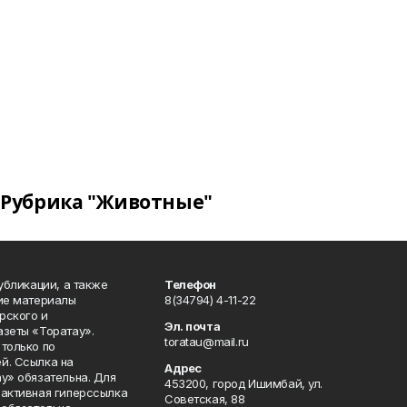
Рубрика "Животные"
публикации, а также
Телефон
кие материалы
8(34794) 4-11-22
рского и
Эл. почта
азеты «Торатау».
toratau@mail.ru
только по
й. Ссылка на
Адрес
у» обязательна. Для
453200, город Ишимбай, ул.
 активная гиперссылка
Советская, 88