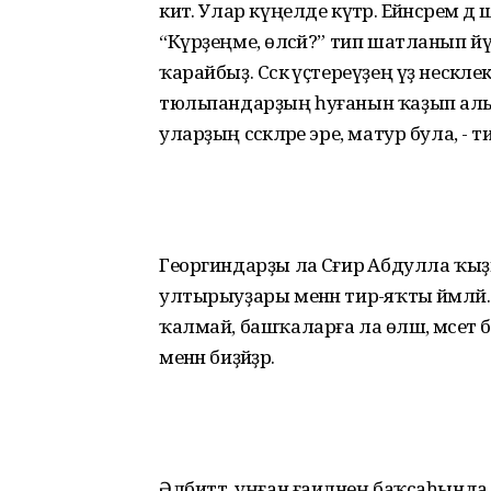
китә. Улар күңелде күтәрә. Ейәнсәрем дә
“Күрҙеңме, өләсәй?” тип шатланып йү
ҡарайбыҙ. Сәскә үҫтереүҙең үҙ нескәлек
тюльпандарҙың һуғанын ҡаҙып алып
уларҙың сәскәләре эре, матур була, - ти
Георгиндарҙы ла Сәғирә Абдулла ҡыҙы
ултырыуҙары менән тирә-яҡты йәмләй
ҡалмай, башҡаларға ла өләшә, мәсет би
менән биҙәйҙәр.
Әлбиттә, уңған ғаиләнең баҡсаһында