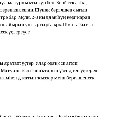
 шул матурлыҡты күрә белә. Берәй сәскә атһа,
гереп килеп инә. Шунан бергәләшеп сығып
тәре бар. Мәҫәлән, 2-3 йылдан һуң көҙгә ҡарай
, айырып ултыртырға кәрәк. Шул ваҡытта
сәскә үҫтереүсе.
 яратып үҫтерә. Улар оҙаҡ сәскә атып
. Матурлыҡ сығанаҡтарын үҙендә генә үҫтереп
ләмәһен дә ҡатын-ҡыҙҙар менән бергәләшепсәскә
 башҡа үҫентеләр ҙә етерлек. Быйыл бик матур