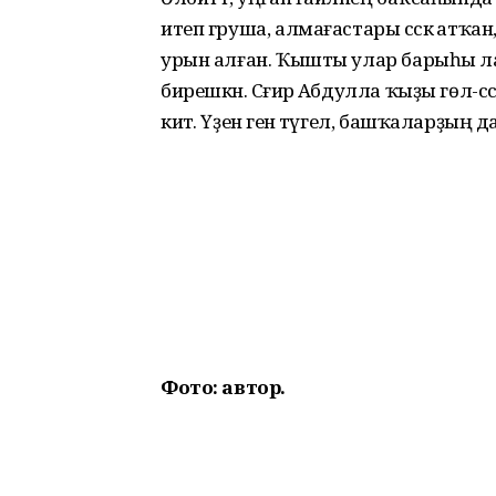
итеп груша, алмағастары сәскә атҡан
урын алған. Ҡышты улар барыһы ла и
бирешкән. Сәғирә Абдулла ҡыҙы гөл-сә
китә. Үҙенә генә түгел, башҡаларҙың 
Фото: автор.