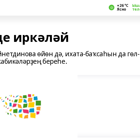
+26 °С
Ыш
Ясно
тел
де иркәләй
нетдинова өйөн дә, ихата-баҡсаһын да гөл-
жабикәләрҙең береһе.