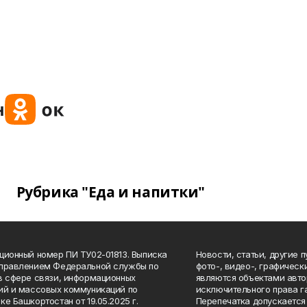
Рубрика "Еда и напитки"
ционный номер ПИ ТУ02-01813. Выписка
Новости, статьи, другие 
Управлением Федеральной службы по
фото-, видео-, графичес
в сфере связи, информационных
являются объектами авто
ий и массовых коммуникаций по
исключительного права г
ке Башкортостан от 19.05.2025 г.
Перепечатка допускается 