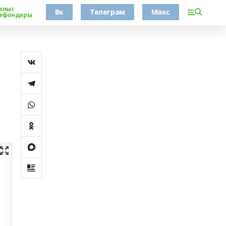
аныс
Вк
Телеграм
Макс
ефондары