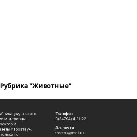
Рубрика "Животные"
публикации, а также
Телефон
кие материалы
8(34794) 4-11-22
рского и
Эл. почта
азеты «Торатау».
toratau@mail.ru
только по