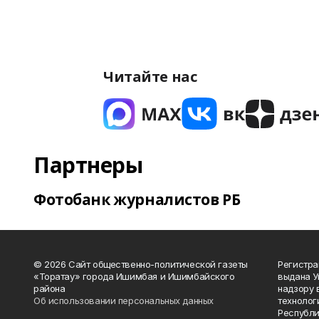
Читайте нас
Партнеры
Фотобанк журналистов РБ
© 2026 Сайт общественно-политической газеты
Регистра
«Торатау» города Ишимбая и Ишимбайского
выдана 
района
надзору 
Об использовании персональных данных
технолог
Республи