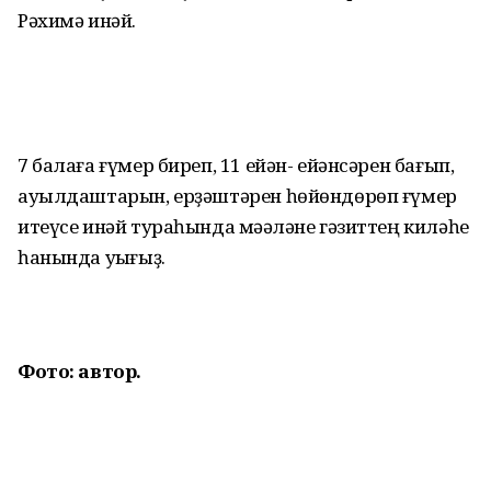
Рәхимә инәй.
7 балаға ғүмер биреп, 11 ейән- ейәнсәрен бағып,
ауылдаштарын, ерҙәштәрен һөйөндөрөп ғүмер
итеүсе инәй тураһында мәҡәләне гәзиттең киләһе
һанында уҡығыҙ.
Фото: автор.