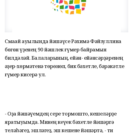
Смаҡай ауылында йәшәүсе Рәхимә Фәйзуллина
бөгөн үҙенең 90 йәшлек ғүмер байрамын
билдәләй. Балаларының, ейән- ейәнсәрҙәренең
ҡәҙер-хөрмәтенә төрөнөп, бик бәхетле, бәрәкәтле
ғүмер кисерә ул.
- Оҙаҡ йәшәүемдең сере тормошто, кешеләрҙе
яратыуымда. Минең кеүек бәхетле йәшәргә
теләһәгеҙ, эшләгеҙ, эш кешене йәшәртә, - ти