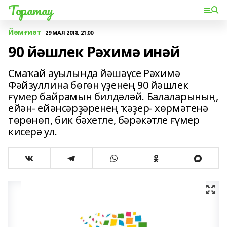
Торатау
Йәмғиәт
29 МАЯ 2018, 21:00
90 йәшлек Рәхимә инәй
Смаҡай ауылында йәшәүсе Рәхимә
Фәйзуллина бөгөн үҙенең 90 йәшлек
ғүмер байрамын билдәләй. Балаларының,
ейән- ейәнсәрҙәренең ҡәҙер- хөрмәтенә
төрөнөп, бик бәхетле, бәрәкәтле ғүмер
кисерә ул.