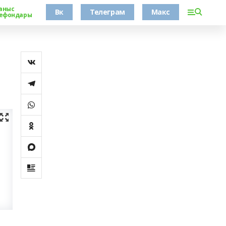
аныс
Вк
Телеграм
Макс
ефондары