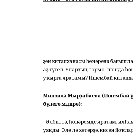
Үҙен китапханасы һөнәренә бағышл
аҙ түгел. Уларҙың тормо- шонда һө
уҡырға яратамы? Ишембай китапх
Минзилә Мырҙабаева (Ишембай ү
бүлеге мөдире):
- Әлбиттә, һөнәремде яратам, илһ
уянды. Әле лә хәтерҙә, кисен йоҡла