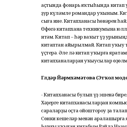
аҫтында фонарь яҡтыһында китап 
ҙур күләмле романдар уҡыным. Ки
сыға ине. Китапханасы һөнәрен һа
Өфөгә китапхана техникумына юлла
итәм. Китап – һәр ваҡыт үҙ урынын
китаптан айырылмай. Китап уҡыу т
үҫтерә. Әле лә китап уҡырға яратам
китапханаларҙан уҡыусылар өҙөлмә
Гөлдәр Йәрмөхәмәтова (Этҡол мо
- Китапханасы булып үҙ эшенә бире
Хәҙерге китапханасыларҙан компьюте
сараларҙы оҫта ойоштороу ҙа тала
Сөнки кешеләр менән аралашырға 
Һуңғы уҡыған китабым Рәйлә Наза