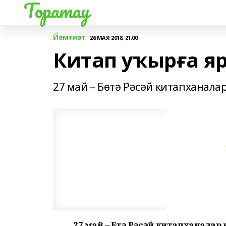
Торатау
Йәмғиәт
26 МАЯ 2018, 21:00
Китап уҡырға 
27 май – Бөтә Рәсәй китапханала
27 май – Бөтә Рәсәй китапханалар кө