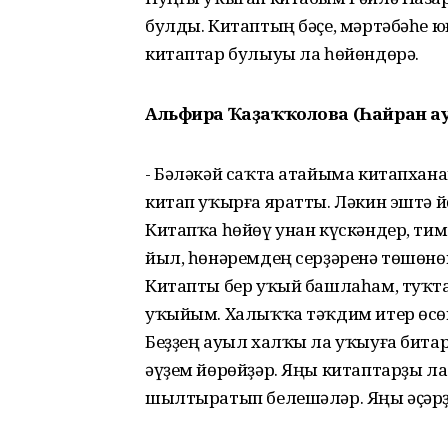
булды. Китаптың бәҫе, мәртәбәһе ю
китаптар булыуы ла һөйөндөрә.
Альфира Ҡаҙаҡҡолова (Һайран а
- Бәләкәй саҡта атайыма китапхан
китап уҡырға яратты. Ләкин эштә 
Китапҡа һөйөү унан күскәндер, тим
йыл, һөнәремдең серҙәренә төшөнө
Китапты бер уҡый башлаһам, туҡт
уҡыйым. Халыҡҡа тәҡдим итер өсөн
Беҙҙең ауыл халҡы ла уҡыуға битар
әүҙем йөрөйҙәр. Яңы китаптарҙы ла 
шылтыратып белешәләр. Яңы әҫәрҙәр