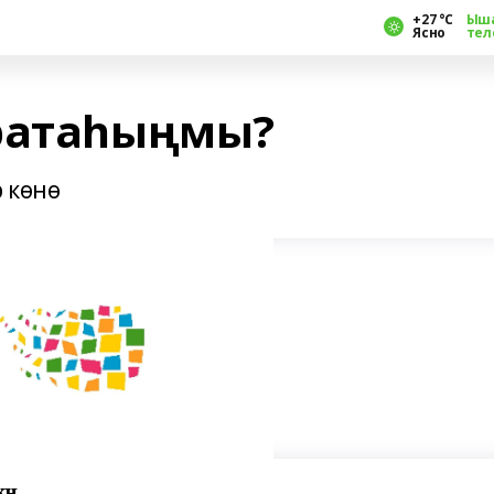
+27 °С
Ыш
Ясно
тел
яратаһыңмы?
р көнө
нө