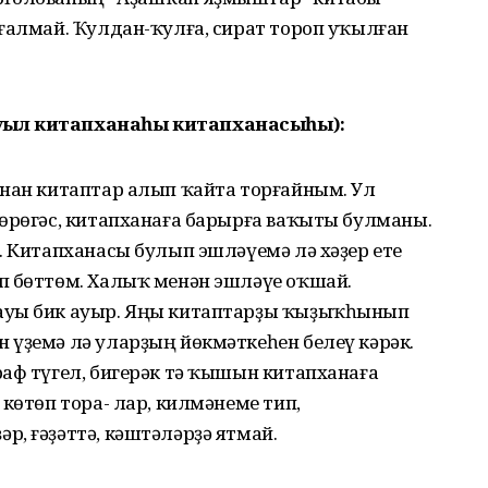
ғалмай. Ҡулдан-ҡулға, сират тороп уҡылған
уыл китапханаһы китапханасыһы):
анан китаптар алып ҡайта торғайным. Ул
йөрөгәс, китапханаға барырға ваҡыты булманы.
. Китапханасы булып эшләүемә лә хәҙер ете
п бөттөм. Халыҡ менән эшләүе оҡшай.
ауы бик ауыр. Яңы китаптарҙы ҡыҙыҡһынып
 үҙемә лә уларҙың йөкмәткеһен белеү кәрәк.
аф түгел, бигерәк тә ҡышын китапханаға
көтөп тора- лар, килмәнеме тип,
, ғәҙәттә, кәштәләрҙә ятмай.