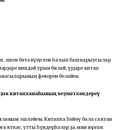
ап, эшен бөтә күңелен һалып башҡарыусылар
нәрҙәре ниндәй урын биләй, үҙҙәре китап
анасыларының фекерен беләйек.
ҙәк китапханаһының хеҙмәтләндереү
амланым эшләйем. Китапҡа һөйөү бала саҡтан
рға ятҡас, утты һүндерһәләр ҙә, мин юрған