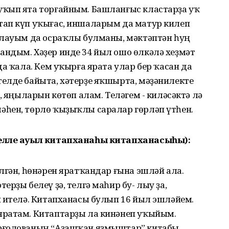
уҡып ята торғайным. Башланғыс кластарҙа уҡ
тап күп уҡығас, иншаларым да матур килеп
йлауым да осраҡлы булманы, мәктәптән һуң
ндым. Хәҙер инде 34 йыл ошо өлкәлә хеҙмәт
да ҡала. Кем уҡырға ярата улар бер ҡасан да
елде байыта, хәтерҙе яҡшырта, мәҙәнилекте
, яңыларын көтөп алам. Теләгем - киләсәктә лә
һен, төрлө ҡыҙыҡлы саралар гөрләп үтһен.
делле ауыл китапханаһы китапханасыһы):
лгән, һөнәрен яратҡандар ғына эшләй ала.
рҙы белеү ҙә, телгә маһир бу- лыу ҙа,
п ителә. Китапханасы булып 16 йыл эшләйем.
яратам. Китаптарҙы ла кинәнеп уҡыйым.
рғолованың “Аҙашҡан яҙмыштар” китабы