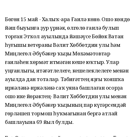
Бөгөн 15 май - Халыҡ-ара Ғаилә көнө. Ошо көндө
йәш быуынға ҙур үрнәк, өлгөлө ғаилә булып
торған Этҡол ауылында йәшәүсе Бөйөк Ватан
һуғышы ветераны Вәлит Хөббөтдин улы һәм
Миңлегөл Әбүбәкер ҡыҙы Мөхәмәтовтар
ғаиләһен хөрмәт итмәгән кеше юҡтыр. Улар
уңғанлығы, итәғәтлелеге, кешелеклелеге менән
ауылда дан тоталар. Тәбиғәттең яҙғы ҡояшҡа
иркәләнә-иркәләнә саҡ уяна башлаған осорҙа
ошо ике йөрәктең- Вәлит Хөббөтдин улы менән
Миңлегөл Әбүбәкер ҡыҙының пар күгәрсендәй
гөрләшеп тормош һуҡмағынан бергә атлай
башлауына 69 йыл булды.