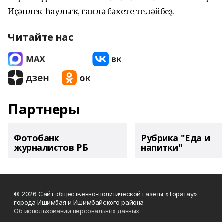
Иҫәнлек-һаулыҡ, ғаилә бәхете теләйбеҙ.
Читайте нас
Партнеры
Фотобанк
Рубрика "Еда и
журналистов РБ
напитки"
© 2026 Сайт общественно-политической газеты «Торатау»
города Ишимбая и Ишимбайского района
Об использовании персональных данных