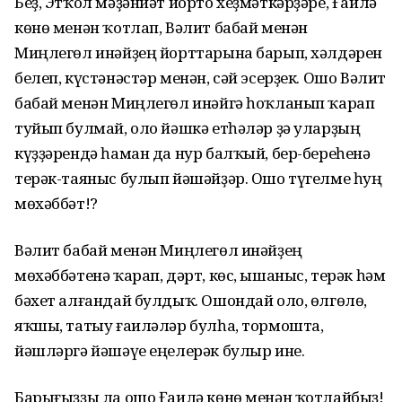
Беҙ, Этҡол мәҙәниәт йорто хеҙмәткәрҙәре, Ғаилә
көнө менән ҡотлап, Вәлит бабай менән
Миңлегөл инәйҙең йорттарына барып, хәлдәрен
белеп, күстәнәстәр менән, сәй эсерҙек. Ошо Вәлит
бабай менән Миңлегөл инәйгә һоҡланып ҡарап
туйып булмай, оло йәшкә етһәләр ҙә уларҙың
күҙҙәрендә һаман да нур балҡый, бер-береһенә
терәк-таяныс булып йәшәйҙәр. Ошо түгелме һуң
мөхәббәт!?
Вәлит бабай менән Миңлегөл инәйҙең
мөхәббәтенә ҡарап, дәрт, көс, ышаныс, терәк һәм
бәхет алғандай булдыҡ. Ошондай оло, өлгөлө,
яҡшы, татыу ғаиләләр булһа, тормошта,
йәшләргә йәшәүе еңелерәк булыр ине.
Барығыҙҙы ла ошо Ғаилә көнө менән ҡотлайбыҙ!