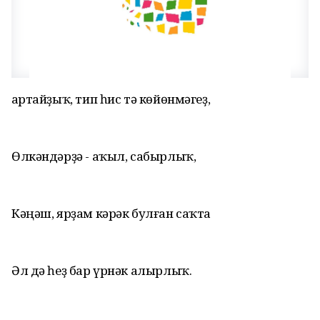
Ҡартайҙыҡ, тип һис тә көйөнмәгеҙ,
Өлкәндәрҙә - аҡыл, сабырлыҡ,
Кәңәш, ярҙам кәрәк булған саҡта
Әл дә һеҙ бар үрнәк алырлыҡ.