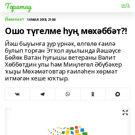
Торатау
Йәмғиәт
14 МАЯ 2018, 21:00
Ошо түгелме һуң мөхәббәт?!
Йәш быуынға ҙур үрнәк, өлгөлө ғаилә
булып торған Этҡол ауылында йәшәүсе
Бөйөк Ватан һуғышы ветераны Вәлит
Хөббөтдин улы һәм Миңлегөл Әбүбәкер
ҡыҙы Мөхәмәтовтар ғаиләһен хөрмәт
итмәгән кеше юҡтыр.