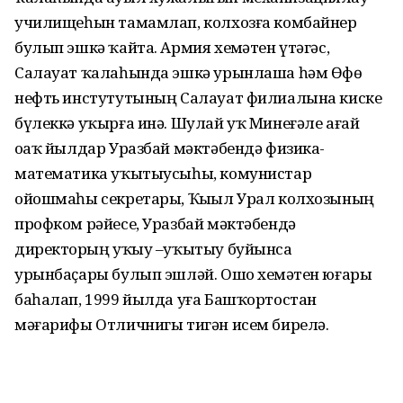
училищеһын тамамлап, колхозға комбайнер
булып эшкә ҡайта. Армия хеҙмәтен үтәгәс,
Салауат ҡалаһында эшкә урынлаша һәм Өфө
нефть инстутутының Салауат филиалына киске
бүлеккә уҡырға инә. Шулай уҡ Минеғәле ағай
оҙаҡ йылдар Уразбай мәктәбендә физика-
математика уҡытыусыһы, комунистар
ойошмаһы секретары, Ҡыҙыл Урал колхозының
профком рәйесе, Уразбай мәктәбендә
директорҙың уҡыу –уҡытыу буйынса
урынбаҫары булып эшләй. Ошо хеҙмәтен юғары
баһалап, 1999 йылда уға Башҡортостан
мәғарифы Отличнигы тигән исем бирелә.