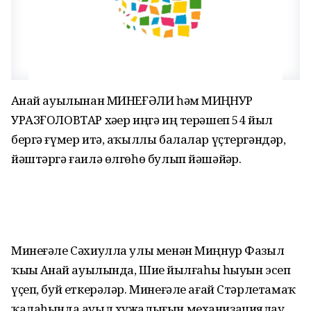
Аҙнай ауылынан МИНЕҒӘЛИ һәм МИҢНУР
УРАЗҒОЛОВТАР хәҙер иңгә иң терәшеп 54 йыл
бергә ғүмер итә, аҡыллы балалар үҫтергәндәр,
йәштәргә ғаилә өлгөһө булып йәшәйҙәр.
Минеғәле Сәхиулла улы менән Миңнур Фазыл
ҡыҙы Аҙнай ауылында, Шиҙе йылғаһы һыуын эсеп
үҫеп, буй еткерәләр. Минеғәле ағай Стәрлетамаҡ
ҡалаһында ауыл хужалығын механизациялау