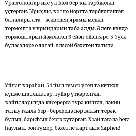
Уразғоловтар ике ул һәм бер ҡыҙ тәрбиәләп
үҫтергән. Ырыҫлы, ҡотло йортта тәрбиәләнгән
балалары ата – әсәһенең ярҙамы менән
тормошта үҙ урындарын таба алды. Әлеге көндә
тормоштарын йәмләгән 6 ейән-ейәнсәре, 5 бүлә-
бүләсәләре олатай, өләсәй бәхетен татыта.
Уйлап ҡараһаң, 54 йыл ғүмер үтеп тә киткән,
күпме шатлыҡтар, туйҙар үткәрелгән,
ҡайғыларында кисерергә тура килгән, ләкин
татыу ғаилә бер - береһенә һәр ваҡыт терәк
булып, барыһын бергә күтәргән. Хоҙай тәғәлә һеҙгә
һаулыҡ, оҙон ғүмер, бәхетле ҡартлыҡ бирһен!