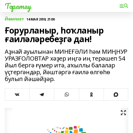
Торатау
Йәмғиәт
14 МАЯ 2018, 21:00
Ғорурланыр, һоҡланыр
ғаиләләребеҙгә дан!
Аҙнай ауылынан МИНЕҒӘЛИ һәм МИҢНУР
УРАЗҒОЛОВТАР хәҙер иңгә иң терәшеп 54
йыл бергә ғүмер итә, аҡыллы балалар
үҫтергәндәр, йәштәргә ғаилә өлгөһө
булып йәшәйҙәр.