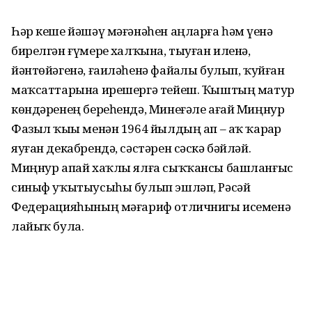
Һәр кеше йәшәү мәғәнәһен аңларға һәм үҙенә
бирелгән ғүмерҙе халҡына, тыуған иленә,
йәнтөйәгенә, ғаиләһенә файҙалы булып, ҡуйған
маҡсаттарына ирешергә тейеш. Ҡыштың матур
көндәренең береһендә, Минеғәле ағай Миңнур
Фазыл ҡыҙы менән 1964 йылдың ап – аҡ ҡарҙар
яуған декабрендә, сәстәрен сәскә бәйләй.
Миңнур апай хаҡлы ялға сыҡҡансы башланғыс
синыф уҡытыусыһы булып эшләп, Рәсәй
Федерацияһының мәғариф отличнигы исеменә
лайыҡ була.