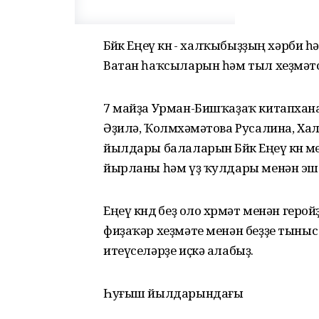
Бөйөк Еңеү көнө - халҡыбыҙҙың хәрби
Ватан һаҡсыларын һәм тыл хеҙмәтсән
7 майҙа Урман-Бишҡаҙаҡ китапхан
Әҙилә, Ҡолмөхәмәтова Русалина, Х
йылдары балаларын Бөйөк Еңеү көнө 
йырланы һәм үҙ ҡулдары менән эш
Еңеү көндө беҙ оло хөрмәт менән гер
фиҙаҡәр хеҙмәте менән беҙҙе тын
итеүселәрҙе иҫкә алабыҙ.
Һуғыш йылдарындағы