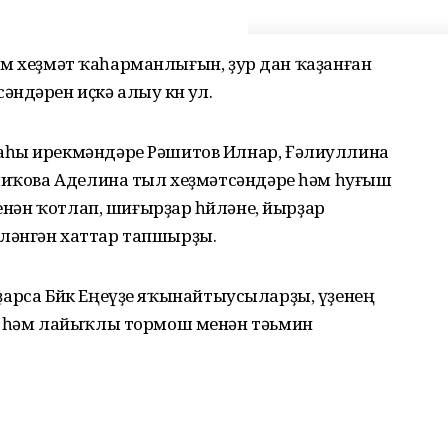
 һәм хеҙмәт ҡаһарманлығын, ҙур дан ҡаҙанған
дәрен иҫкә алыу көнө ул.
аһы ирекмәндәре Рәшитов Илнар, Ғәлиуллина
алиҡова Аделина тыл хеҙмәтсәндәре һәм һуғыш
менән ҡотлап, шиғырҙар һөйләне, йырҙар
ләнгән хаттар тапшырҙы.
ойҙарса Бөйөк Еңеүҙе яҡынайтыусыларҙы, үҙенең
ыс һәм лайыҡлы тормош менән тәьмин