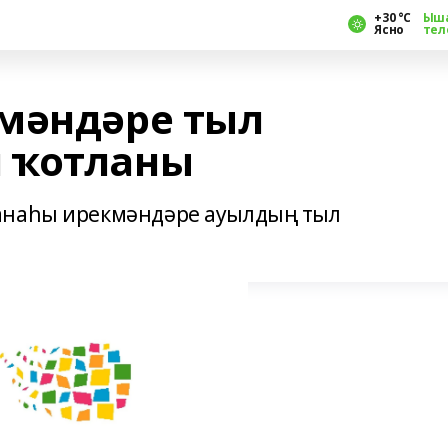
+30 °С
Ыш
Ясно
тел
мәндәре тыл
 ҡотланы
анаһы ирекмәндәре ауылдың тыл