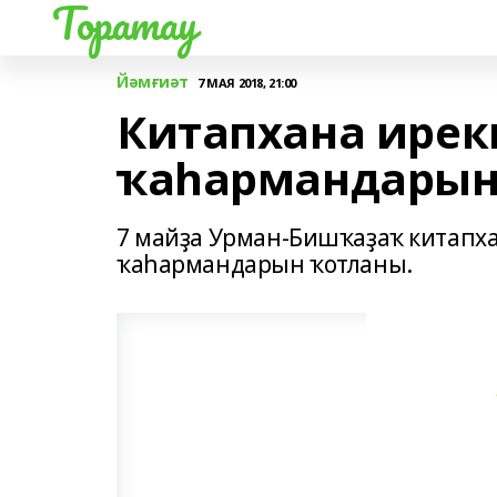
Торатау
Йәмғиәт
7 МАЯ 2018, 21:00
Китапхана ирек
ҡаһармандарын
7 майҙа Урман-Бишҡаҙаҡ китапх
ҡаһармандарын ҡотланы.