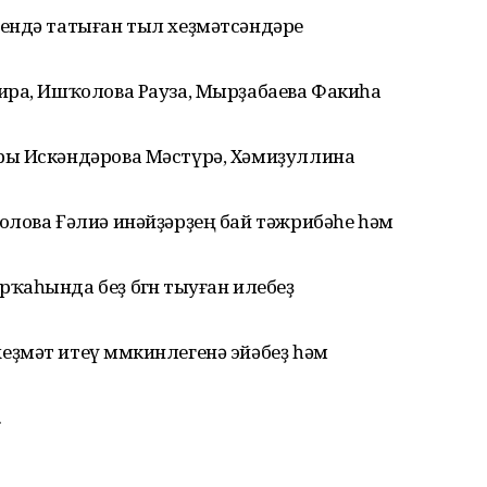
ендә татыған тыл хеҙмәтсәндәре
ира, Ишҡолова Рауза, Мырҙабаева Факиһа
ры Искәндәрова Мәстүрә, Хәмиҙуллина
олова Ғәлиә инәйҙәрҙең бай тәжрибәһе һәм
аһында беҙ бөгөн тыуған илебеҙ
ҙмәт итеү мөмкинлегенә эйәбеҙ һәм
.