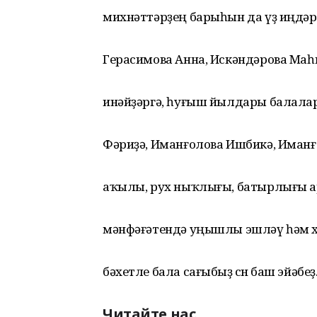
михнәттәрҙең барыһын да үҙ иңдәр
Герасимова Анна, Искәндәрова Маһ
инәйҙәргә, һуғыш йылдары балала
Фәриҙә, Иманғолова Ишбикә, Иманғ
аҡылы, рух ныҡлығы, батырлығы арҡ
мәнфәғәтендә уңышлы эшләү һәм хе
бәхетле бала сағыбыҙ өсөн баш эйәбеҙ
Читайте нас