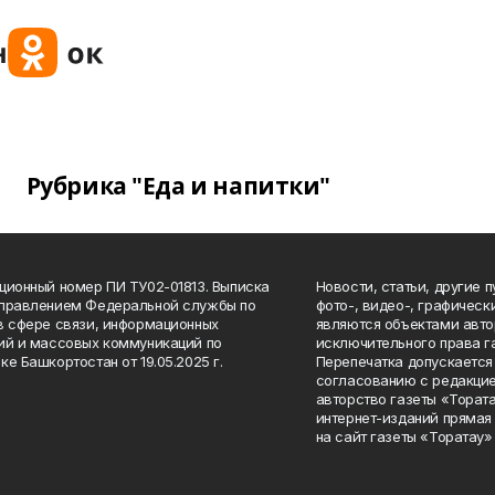
Рубрика "Еда и напитки"
ционный номер ПИ ТУ02-01813. Выписка
Новости, статьи, другие 
Управлением Федеральной службы по
фото-, видео-, графичес
в сфере связи, информационных
являются объектами авто
ий и массовых коммуникаций по
исключительного права г
ке Башкортостан от 19.05.2025 г.
Перепечатка допускается 
согласованию с редакцие
авторство газеты «Тората
интернет-изданий прямая
на сайт газеты «Торатау»