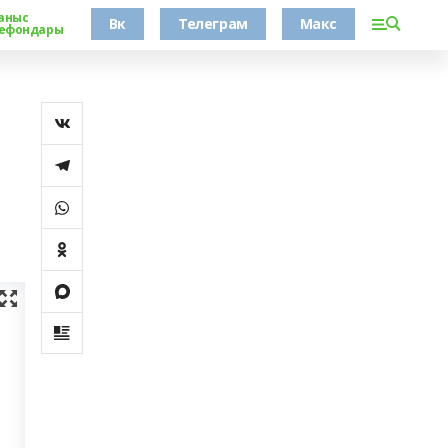
аныс
Вк
Телеграм
Макс
ефондары