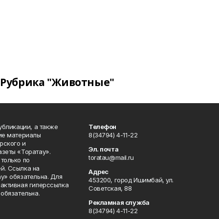
Рубрика "Животные"
публикации, а также
Телефон
кие материалы
8(34794) 4-11-22
рского и
Эл. почта
азеты «Торатау».
toratau@mail.ru
только по
й. Ссылка на
Адрес
у» обязательна. Для
453200, город Ишимбай, ул.
 активная гиперссылка
Советская, 88
 обязательна.
Рекламная служба
8(34794) 4-11-22