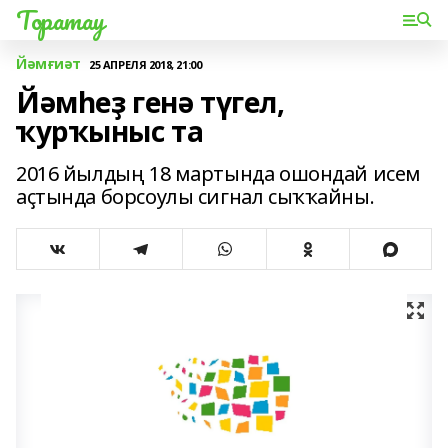
Торатау
Йәмғиәт
25 АПРЕЛЯ 2018, 21:00
Йәмһеҙ генә түгел,
ҡурҡыныс та
2016 йылдың 18 мартында ошондай исем
аҫтында борсоулы сигнал сыҡҡайны.