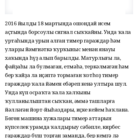
2016 йылдың 18 мартында ошондай исем
аҫтында борсоулы сигнал сыҡҡайны. Унда ҡала
уртаһында урын алған тимер гараждар һәм
уларҙың йәмғиәткә ҡурҡыныс менән янауы
хаҡында һүҙ алып барылды. Матурлығы ла,
файҙаһы ла булмаған, етмәһә, теркәлмәгән һәм
бер ҡайҙа ла иҫәптә тормаған ҡотһоҙ тимер
гараждар ҡала йәмен ебәреп кенә ултыра шул.
Унда күп осраҡта ҡала халҡының
ҡулланылыштан сыҡҡан, әммә ташларға
йәлләгән йорт-йыһаздары, иҫке кейем һаҡлана.
Бөгөн машина хужалары тимер аттарын
күпселек урамда ҡалдырыу сәбәпле, кирбес
гараждар буш торған заманда, бер кемгә лә