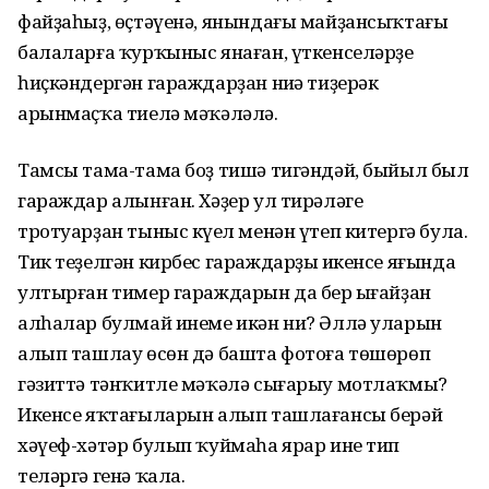
файҙаһыҙ, өҫтәүенә, янындағы майҙансыҡтағы
балаларға ҡурҡыныс янаған, үткенселәрҙе
һиҫкәндергән гараждарҙан ниңә тиҙерәк
арынмаҫҡа тиелә мәҡәләлә.
Тамсы тама-тама боҙ тишә тигәндәй, быйыл был
гараждар алынған. Хәҙер ул тирәләге
тротуарҙан тыныс күңел менән үтеп китергә була.
Тик теҙелгән кирбес гараждарҙың икенсе яғында
ултырған тимер гараждарын да бер ыңғайҙан
алһалар булмай инеме икән ни? Әллә уларын
алып ташлау өсөн дә башта фотоға төшөрөп
гәзиттә тәнҡитле мәҡәлә сығарыу мотлаҡмы?
Икенсе яҡтағыларын алып ташлағансы берәй
хәүеф-хәтәр булып ҡуймаһа ярар ине тип
теләргә генә ҡала.