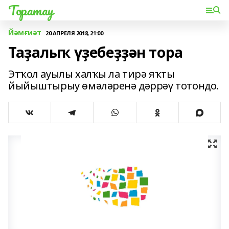
Торатау
Йәмғиәт
20 АПРЕЛЯ 2018, 21:00
Таҙалыҡ үҙебеҙҙән тора
Этҡол ауылы халҡы ла тирә яҡты
йыйыштырыу өмәләренә дәррәү тотондо.