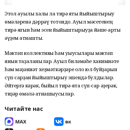
Этҡол ауылы халҡы ла тирә яҡты йыйыштырыу
өмәләренә дәррәү тотондо. Ауыл мәсетенең
тирә-яғын һәм эсен йыйыштырыуҙа йәше-ҡарты
әүҙем ҡатнашты.
Мәктәп коллективы һәм уҡыусылары мәктәп
янын таҙаланылар. Ауыл биләмәһе хакимиәте
һәм мәҙәниәт хеҙмәткәрҙәре оло юл буйҙарын
сүп-сарҙан йыйыштырыу эшендә булдылар.
Әйтергә кәрәк, быйыл тирә-яҡта сүп-сар әҙерәк,
тиҙәр өмәлә ҡатнашыусылар.
Читайте нас