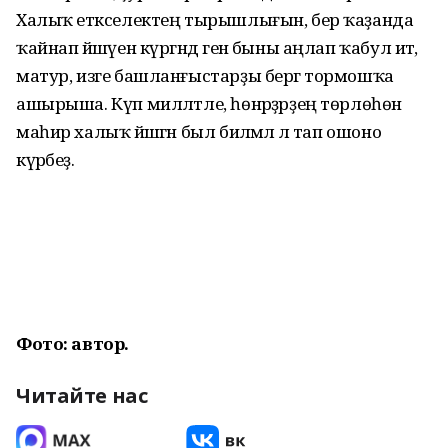
Халыҡ етәкселектең тырышлығын, бер ҡаҙанда
ҡайнап йәшәүен күргәндә генә быны аңлап ҡабул итә,
матур, изге башланғыстарҙы бергә тормошҡа
ашырыша. Күп милләтле, һөнәрҙәрҙең төрлөһөнә
маһир халыҡ йәшәгән был биләмәлә лә тап ошоно
күрәбеҙ.
Фото: автор.
Читайте нас