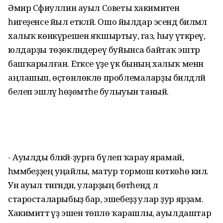
Әмир Сәфиуллин ауыл Советы хакимиәтен
һигеҙенсе йыл етәкләй. Ошо йылдар эсендә биләмәлә
халыҡ көнкүрешен яҡшыртыу, газ, һыу үткәреү,
юлдарҙы төҙөкләндереү буйынса байтаҡ эштәр
башҡарылған. Етәксе үҙе үк бының халыҡ менән
аңлашып, өҫтөнлөклө проблемаларҙы билдәләй
белеп эшләү һөҙөмтәһе булыуын таный.
- Ауылды бәләкәй-ҙурға бүлеп ҡарау ярамай,
һәммәбеҙҙең уңайлы, матур тормош көткөһө килә.
Ун ауыл тигәндән, уларҙың бөтәһендә лә
старосталарыбыҙ бар, эшебеҙҙә улар ҙур ярҙам.
Хакимиәттә үҙ эшенә төплө ҡарашлы, ауылдаштар