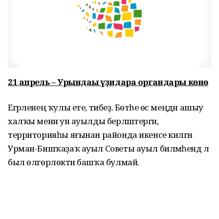
21 апрель – Урындағы үҙидара органдары көнө
Егәрленең ҡулы ете, тибеҙ. Бөтәһе өс меңдән ашыу
халҡы менән ун ауылды берләштергән,
территорияһы яғынан районда икенсе килгән
Урман-Бишҡаҙаҡ ауыл Советы ауыл биләмәһендә лә
был өлгөрлөктән башҡа булмай.