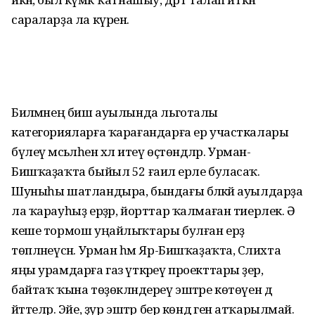
сараларҙа ла күренә.
Биләмәнең биш ауылында льготалы
категорияларға ҡарағандарға ер участкалары
бүлеү мәсьәләһен хәл итеү өҫтөндәләр. Урман-
Бишҡаҙаҡта быйыл 52 ғаилә ерле буласаҡ.
Шуныһы шатландыра, бындағы бәләкәй ауылдарҙа
ла ҡарауһыҙ ерҙәр, йорттар ҡалмаған тиерлек. Ә
кеше тормош уңайлыҡтары булған ерҙә
төпләнеүсән. Урман һәм Яр-Бишҡаҙаҡта, Сәлихта
яңы урамдарға газ үткәреү проекттары әҙер,
байтаҡ ҡына төҙөкләндереү эштәре көтөүен дә
әйттеләр. Эйе, ҙур эштәр бер көндә генә атҡарылмай.