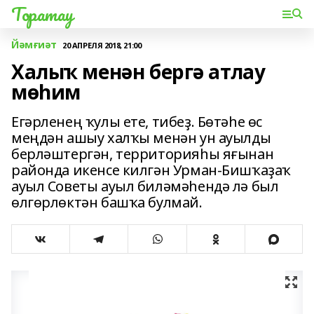
Торатау
Йәмғиәт
20 АПРЕЛЯ 2018, 21:00
Халыҡ менән бергә атлау
мөһим
Егәрленең ҡулы ете, тибеҙ. Бөтәһе өс
меңдән ашыу халҡы менән ун ауылды
берләштергән, территорияһы яғынан
районда икенсе килгән Урман-Бишҡаҙаҡ
ауыл Советы ауыл биләмәһендә лә был
өлгөрлөктән башҡа булмай.