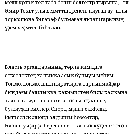
менән уртаҡ тел таба белгән белгестәр тырыша, - ти
Әмир Төхвәт улы хеҙмәттәштәренең, тыуған ау- ылы
тормошона битараф булмаған яҡташтарының
әүҙем хеҙмәтен баһалап.
Власть органдарының, төрлө кимәлдәге
етәкселектең халыҡҡа асыҡ булыуы мөһим.
Төнмө, көнмө, шылтыратырға тартынмайҙар
бындағы башлыҡҡа, хакимиәттең биләмә халҡына
таяна алыуы ла ошо ике яҡлы аңлашыу
булыуҙан киләлер. Спорт, мәҙәниәт өлкәһендә,
йәмәғәтселек эшендә алдынғы һөҙөмтәләр,
Һабантуйҙарҙа беренселек - халыҡ күңеле бөтөн
икән, был күмәк ҡатнашыу, дәрт талап иткән