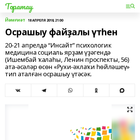
Торатау
Йәмғиәт
18 АПРЕЛЯ 2018, 21:00
Осрашыу файҙалы үтһен
20-21 апрелдә “Инсайт” психологик
медицина социаль ярҙам үҙәгендә
(Ишембай ҡалаһы, Ленин проспекты, 56)
ата-әсәләр өсөн «Рухи-әхлаҡи һөйләшеү»
тип аталған осрашыу үтәсәк.