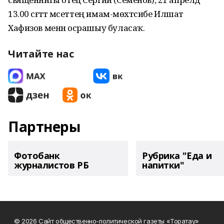
13.00 сәғәттә мәсеттең имам-мөхтәсибе Илшат
Хафизов менән осрашыу буласаҡ.
Читайте нас
Партнеры
Фотобанк
Рубрика "Еда и
журналистов РБ
напитки"
© 2026 Сайт общественно-политической газеты «Торатау»