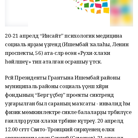
20-21 апрелдә “Инсайт” психологик медицина
социаль ярҙам үҙәгендә (Ишембай ҡалаһы, Ленин
проспекты, 56) ата-әсәләр өсөн «Рухи-әхлаҡи
һөйләшеү» тип аталған осрашыу үтәсәк.
Рәсәй Президенты Грантына Ишембай районы
муниципаль районы социаль үҫеш хәйриә
фондының “Бергә үҫәбеҙ” проекты сиктәрендә
уҙғарылған был сараның маҡсаты - инвалид һәм
физик мөмкинлектәре сикле балаларҙы тәрбиәләүсе
ғаиләләрҙә рухи-әхлаҡи тәрбиәне күтәреү. 20 апрелдә
12.00 сәғәттә Свято-Троицкий сиркәүенең өлкән
священнигы отец Сергий (Семенов), 21 апрелдә