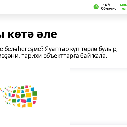
+16 °С
Ыш
Облачно
тел
 көтә әле
 беләһегеҙме? Яуаптар күп төрлө булыр,
әҙәни, тарихи объекттарға бай ҡала.