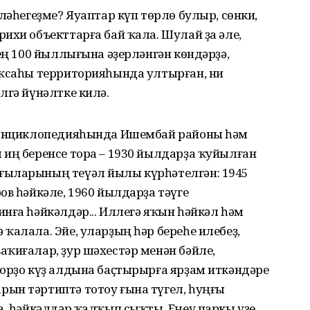
ләһегеҙме? Яуаптар күп төрлө булыр, сөнки,
ихи объекттарға бай ҡала. Шулай ҙа әле,
нең 100 йыллығына әҙерләнгән көндәрҙә,
аҡсаһы территорияһында ултырған, ни
лгә йүнәлтке килә.
т энциклопедияһында Ишембай районы һәм
 иң беренсе тора – 1930 йылдарҙа ҡуйылған
ғыларының теүәл йылы күрһәтелгән: 1945
ов һәйкәле, 1960 йылдарҙа тәүге
нға һәйкәлдәр... Иллегә яҡын һәйкәл һәм
ҡалала. Эйе, уларҙың һәр береһе илебеҙ,
ҡиғалар, ҙур шәхестәр менән бәйле,
сорҙо күҙ алдына баҫтырырға ярҙам иткәндәре
ын тәртиптә тотоу ғына түгел, һуңғы
а, һәйкәлдәр ҡалҡып сыҡты. Еңеү паркы үҙе