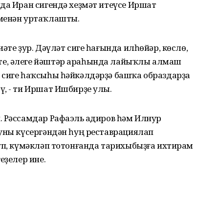
да Иран сигендә хеҙмәт итеүсе Иршат
 менән уртаҡлашты.
әте ҙур. Дәүләт сиге һағында илһөйәр, көслө,
е, әлеге йәштәр араһында лайыҡлы алмаш
 сиге һаҡсыһы һәйкәлдәрҙә башҡа образдарҙа
, - ти Иршат Ишбирҙе улы.
 Рәссамдар Рафаэль Ҡадиров һәм Илнур
 уны күсергәндән һуң реставрациялап
хуп, күмәкләп тотонғанда тарихыбыҙға ихтирам
еҙелер ине.