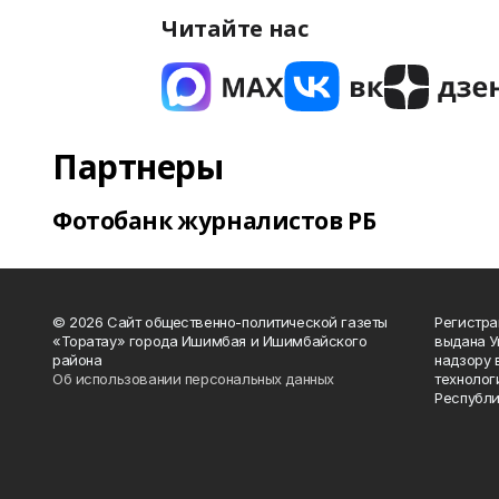
Читайте нас
Партнеры
Фотобанк журналистов РБ
© 2026 Сайт общественно-политической газеты
Регистра
«Торатау» города Ишимбая и Ишимбайского
выдана 
района
надзору 
Об использовании персональных данных
технолог
Республи