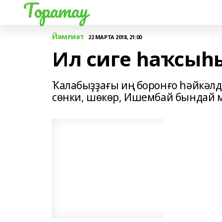
Торатау
Йәмғиәт
22 МАРТА 2018, 21:00
Ил сиге һаҡсыһы
Ҡалабыҙҙағы иң боронғо һәйкәлде
сөнки, шөкөр, Ишембай бындай м