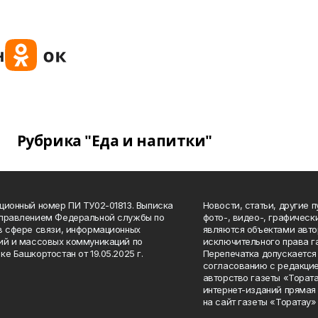
Рубрика "Еда и напитки"
ционный номер ПИ ТУ02-01813. Выписка
Новости, статьи, другие 
Управлением Федеральной службы по
фото-, видео-, графичес
в сфере связи, информационных
являются объектами авто
ий и массовых коммуникаций по
исключительного права г
ке Башкортостан от 19.05.2025 г.
Перепечатка допускается 
согласованию с редакцие
авторство газеты «Тората
интернет-изданий прямая
на сайт газеты «Торатау»