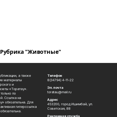
Рубрика "Животные"
публикации, а также
Телефон
кие материалы
8(34794) 4-11-22
рского и
Эл. почта
азеты «Торатау».
toratau@mail.ru
только по
й. Ссылка на
Адрес
у» обязательна. Для
453200, город Ишимбай, ул.
 активная гиперссылка
Советская, 88
 обязательна.
Рекламная служба