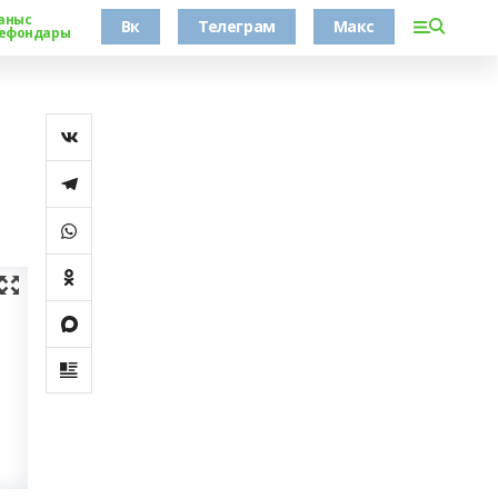
аныс
Вк
Телеграм
Макс
ефондары