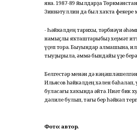
яна. 1987-89 йылдарҙа Төркмәнстан
Зиннәтуллин да был хаҡта фекере
- Һәйкәлдең тарихы, тәрбиәүи әһәми
намыҫлы яҡташтарыбыҙ хеҙмәт итт
үҫеп тора. Быуындар алмашына, ил
тыуҙырыла, әммә бындайы үҙе берәү
Белгестәр менән дә кәңәшләшелгән.
Ильясов һәйкәлдең хәлен баһалап,
буласағы хаҡында әйтә. Ниәт бик 
дәлиле булып, тағы бер һәйкәл терг
Фото: автор.