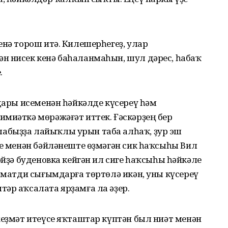
енә торош итә. Килешерһегеҙ, улар
н нисек кенә баһаланмаһын, шул дәрес, һабаҡ
.
ндары исеменән һәйкәлде күсереү һәм
миәткә мөрәжәғәт иттек. Ғәскәрҙең бер
абыҙҙа лайыҡлы урын таба алһаҡ, ҙур эш
ре менән бәйләнеште өҙмәгән сик һаҡсыһы Вил
әйҙә буденовка кейгән ил сиге һаҡсыһы һәйкәле
е матди сығымдарға төртөлә икән, уны күсереү
әр аҡсалата ярҙамға ла әҙер.
хеҙмәт итеүсе яҡташтар күптән был ниәт менән