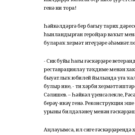
генә ни тора!
Һәйкәлдәргә бер бағыу тарих дәрес
һынландырған геройҙар ваҡыт менә
булараҡ хеҙмәт итеүҙәре әһәмиәтле
- Сик буйы һағы ғәскәрҙәре ветера
реставрациялау тәҡдиме менән хаки
быуатлыҡ юбилей йылында уға ҡал
булыр ине, - ти хәрби хеҙмәттәштә
Сәлишев. – Һәйкәл үҙенсәлекле, Рәс
берәү-икәү генә. Реконструкция эш
урыны билдәләнеү менән ғәскәрҙәшт
Аңлауымса, ил сиге ғәскәрҙәрендә 