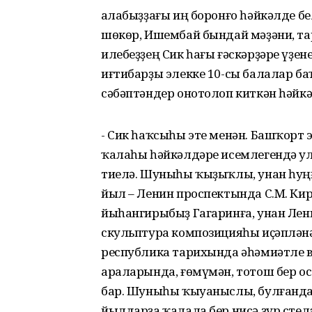
Ҡалабыҙҙағы иң боронғо һәйкәлде бе
шөкөр, Ишембай бындай мәҙәни, тар
илебеҙҙең Сик һағы ғәскәрҙәре үҙе
иғтибарҙы элекке 10-сы балалар б
сәбәптәндер онотолоп киткән һәйкә
- Сик һаҡсыһы эте менән. Башҡор
ҡалаһы һәйкәлдәре исемлегендә ул
тиелә. Шуныһы ҡыҙыҡлы, унан һуң
йыл – Ленин проспектында С.М. Кир
йыһангирыбыҙ Гагаринға, унан Лени
скульптура композицияһы иҫәпләнә 
республика тарихында әһәмиәтле ва
араларында, ғөмүмән, тотош бер о
бар. Шуныһы ҡыуаныслы, булғандар
йылдарҙа ҡалала бер нисә ҙур стел